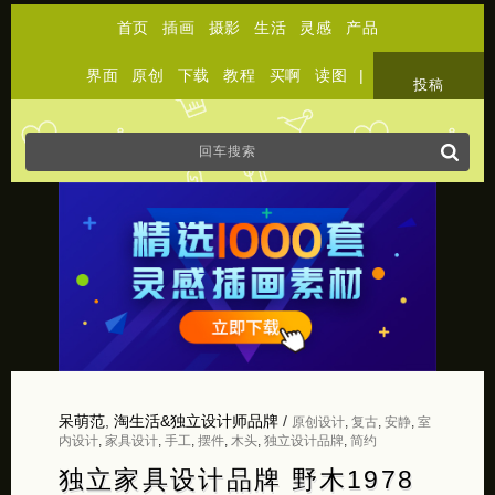
首页
插画
摄影
生活
灵感
产品
界面
原创
下载
教程
买啊
读图
|
关于
投稿
呆萌范
,
淘生活&独立设计师品牌
/
原创设计
,
复古
,
安静
,
室
内设计
,
家具设计
,
手工
,
摆件
,
木头
,
独立设计品牌
,
简约
独立家具设计品牌 野木1978