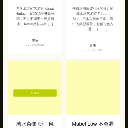
自学成才的艺术家 Kanat
来自法国蒙彼利埃的设计师
Nurtazin 在2013年开始绘
和木材艺术家 Thibaut
画，不过不同于一般插画
Malet 用木头雕刻日常生活
家，Kanat擅长从树 […]
中的微型场景，包括古色古
香 […]
生活
2020/10/22
灵感
2020/10/22
去购买
若水杂集 听，风
Mabel Low 不会凋