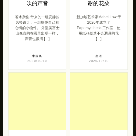
吹的声音
谢的花朵
若水杂集 带来的一组安静的
新加坡艺术家Mabel Low 于
风铃设计，一组取悦自己和
2020年成立了
心情的小物件。 外型美富士
Papersynthesis工作室，使
山像真的在霿里出现一样，
用纸张创造不会凋谢的花
声音也很清 […]
[…]
中国风
生活
2020/10/10
2020/10/10