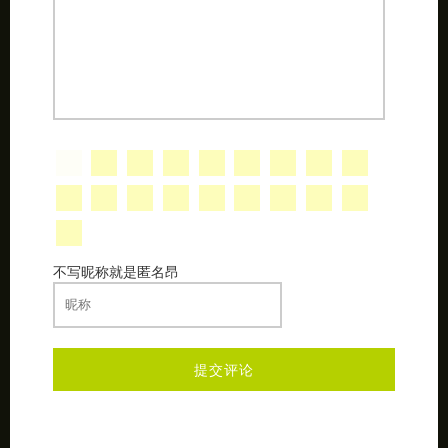
不写昵称就是匿名昂