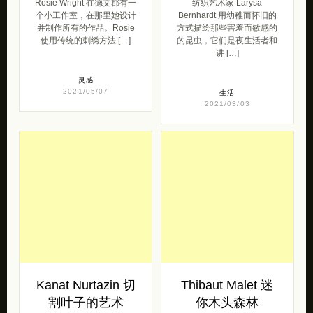
Rosie Wright 在德文郡有一
纺织艺术家 Larysa
个小工作室，在那里她设计
Bernhardt 用幼稚而怀旧的
并制作所有的作品。Rosie
方式描绘那些害羞而敏感的
使用传统的刺绣方法 […]
的昆虫，它们是夜生活者和
讲 […]
灵感
2021/05/07
生活
2021/03/03
Kanat Nurtazin 切
Thibaut Malet 迷
割叶子的艺术
你木头森林