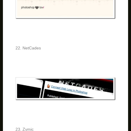
22. NetCades
23. Zymic