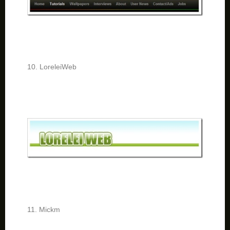
10. LoreleiWeb
11. Mickm