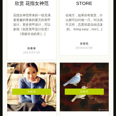
欣赏 花指女神范
STORE
花指女神范带来的一组充满
在南方，如果你有留意，什
着童趣的青春的夏天的美甲
么都可以叫做一只。叫法虽
设计。更多美甲设计，可以
不正经，态度却是自由活泼
参阅《创意美甲设计欣赏》
的。 living easy，lovi […]
《美丽生动的美 […]
呆萌范
2016/10/08
轻奢侈
2015/07/18
去购买
去购买