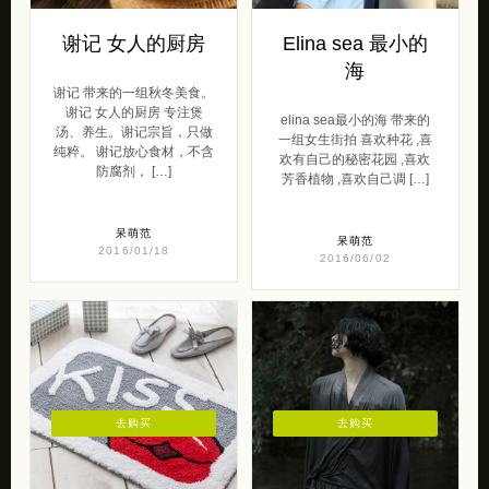
谢记 女人的厨房
Elina sea 最小的
海
谢记 带来的一组秋冬美食。
谢记 女人的厨房 专注煲
elina sea最小的海 带来的
汤、养生。谢记宗旨，只做
一组女生街拍 喜欢种花 ,喜
纯粹。 谢记放心食材，不含
欢有自己的秘密花园 ,喜欢
防腐剂， […]
芳香植物 ,喜欢自己调 […]
呆萌范
呆萌范
2016/01/18
2016/06/02
去购买
去购买