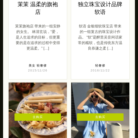
茉茉 温柔的旗袍
独立珠宝设计品牌
店
软语
茉茉旗袍店 带来的一组安静
软语 金银细软珠宝店 带来
的女生。 林清玄说，“爱，
的一组复古的珠宝设计作
是人生追求的目标，但更重
品。 “软”是醉里吴音闲话家
要的是在追求的过程中变得
常的糯软，也是传统东方温
更温柔。” […]
良恭谦之柔 […]
美女
轻奢侈
轻奢侈
2015/11/26
2016/11/22
去购买
去购买