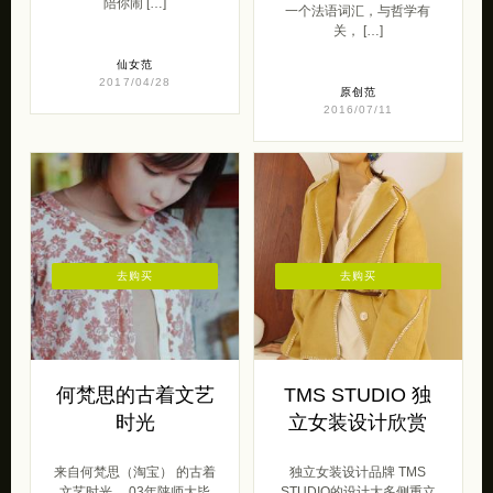
陪你闹 […]
一个法语词汇，与哲学有
关， […]
仙女范
2017/04/28
原创范
2016/07/11
去购买
去购买
何梵思的古着文艺
TMS STUDIO 独
时光
立女装设计欣赏
来自何梵思（淘宝） 的古着
独立女装设计品牌 TMS
文艺时光。 03年陕师大毕
STUDIO的设计大多侧重立