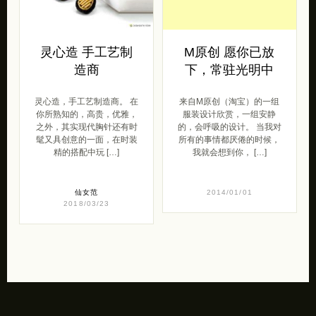
灵心造 手工艺制
M原创 愿你已放
造商
下，常驻光明中
灵心造，手工艺制造商。 在
来自M原创（淘宝）的一组
你所熟知的，高贵，优雅，
服装设计欣赏，一组安静
之外，其实现代胸针还有时
的，会呼吸的设计。 当我对
髦又具创意的一面，在时装
所有的事情都厌倦的时候，
精的搭配中玩 […]
我就会想到你， […]
仙女范
2014/01/01
2018/03/23