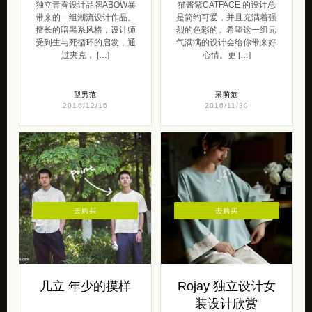
独立青春设计品牌ABOW暴
猫酱紫CATFACE 的设计总
带来的一组潮流设计作品。
是简约可爱，并且充满着强
擅长的暗黑系风格，设计师
烈的色彩的。希望这一组元
受到生与死循环的启发，通
气满满的设计会给你带来好
过夹克， […]
心情。更 […]
型男范
呆萌范
2016/12/16
2016/11/30
去购买
去购买
几立 年少的摸样
Rojay 独立设计女
装设计欣赏