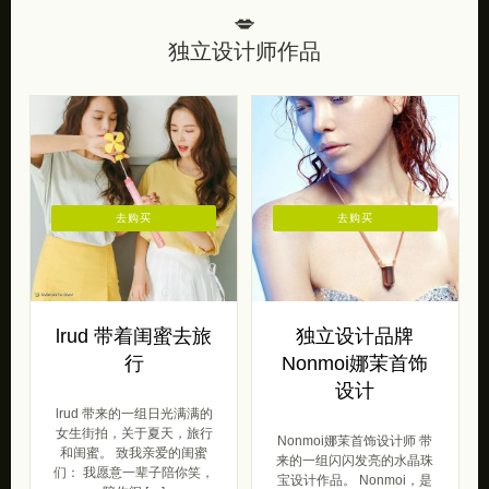
💋
独立设计师作品
去购买
去购买
lrud 带着闺蜜去旅
独立设计品牌
行
Nonmoi娜茉首饰
设计
lrud 带来的一组日光满满的
女生街拍，关于夏天，旅行
Nonmoi娜茉首饰设计师 带
和闺蜜。 致我亲爱的闺蜜
来的一组闪闪发亮的水晶珠
们： 我愿意一辈子陪你笑，
宝设计作品。 Nonmoi，是