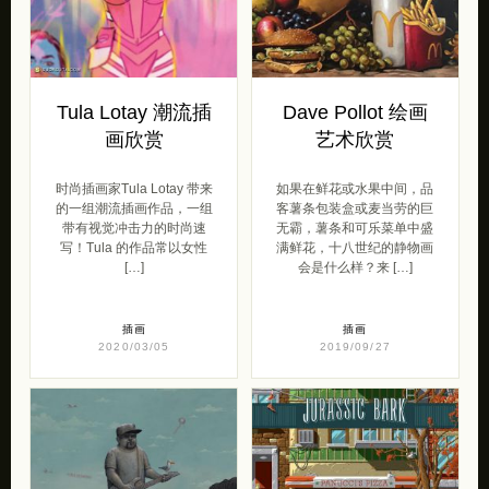
Tula Lotay 潮流插
Dave Pollot 绘画
画欣赏
艺术欣赏
时尚插画家Tula Lotay 带来
如果在鲜花或水果中间，品
的一组潮流插画作品，一组
客薯条包装盒或麦当劳的巨
带有视觉冲击力的时尚速
无霸，薯条和可乐菜单中盛
写！Tula 的作品常以女性
满鲜花，十八世纪的静物画
[…]
会是什么样？来 […]
插画
插画
2020/03/05
2019/09/27