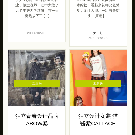
业，做过老师，在中大住了
体剪裁，看起来花样比较繁
大半年努力考过研，有一天
多，设计大胆。一组游走街
突然放下正 […]
头，拒绝 […]
2014/02/08
女王范
2020/05/28
去购买
去购买
独立青春设计品牌
独立设计女装 猫
ABOW暴
酱紫CATFACE