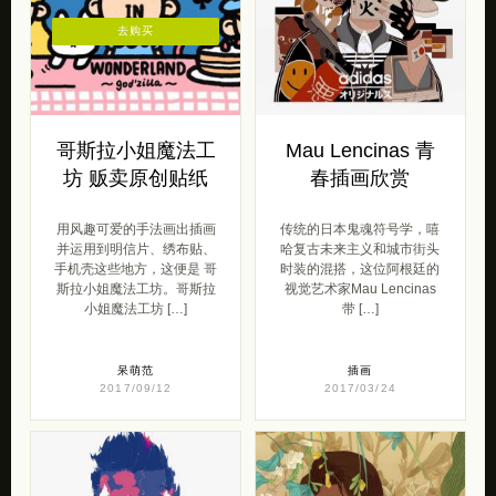
去购买
哥斯拉小姐魔法工
Mau Lencinas 青
坊 贩卖原创贴纸
春插画欣赏
用风趣可爱的手法画出插画
传统的日本鬼魂符号学，嘻
并运用到明信片、绣布贴、
哈复古未来主义和城市街头
手机壳这些地方，这便是 哥
时装的混搭，这位阿根廷的
斯拉小姐魔法工坊。哥斯拉
视觉艺术家Mau Lencinas
小姐魔法工坊 […]
带 […]
呆萌范
插画
2017/09/12
2017/03/24