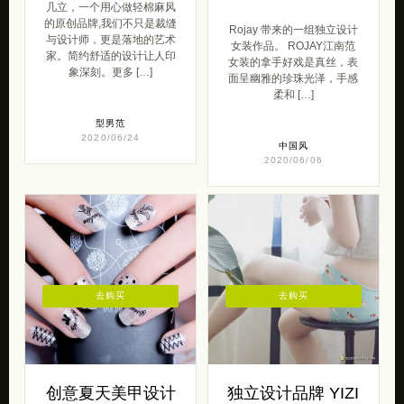
几立，一个用心做轻棉麻风
的原创品牌,我们不只是裁缝
Rojay 带来的一组独立设计
与设计师，更是落地的艺术
女装作品。 ROJAY江南范
家。简约舒适的设计让人印
女装的拿手好戏是真丝，表
象深刻。更多 […]
面呈幽雅的珍珠光泽，手感
柔和 […]
型男范
2020/06/24
中国风
2020/06/06
去购买
去购买
创意夏天美甲设计
独立设计品牌 YIZI