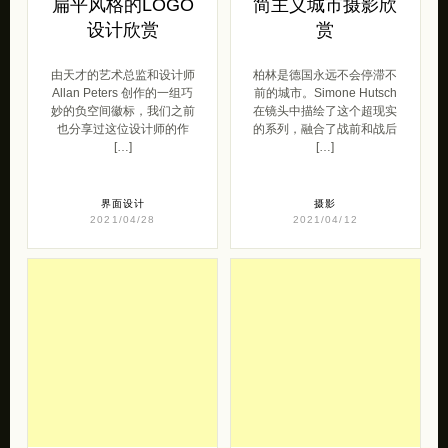
扁平风格的LOGO
简主义城市摄影欣
设计欣赏
赏
由天才的艺术总监和设计师
柏林是德国永远不会停滞不
Allan Peters 创作的一组巧
前的城市。Simone Hutsch
妙的负空间徽标，我们之前
在镜头中描绘了这个超现实
也分享过这位设计师的作
的系列，融合了战前和战后
[…]
[…]
界面设计
摄影
2021/04/28
2021/04/12