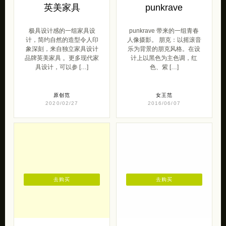
英美家具
punkrave
极具设计感的一组家具设
punkrave 带来的一组青春
计，简约自然的造型令人印
人像摄影。 朋克：以摇滚音
象深刻，来自独立家具设计
乐为背景的朋克风格。在设
品牌英美家具 。更多现代家
计上以黑色为主色调，红
具设计，可以参 […]
色、紫 […]
原创范
女王范
2020/02/27
2016/06/07
去购买
去购买