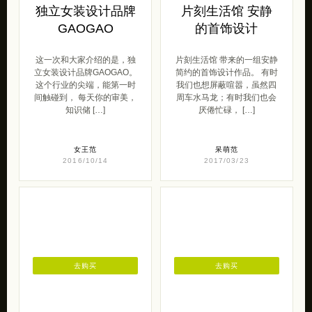
独立女装设计品牌
片刻生活馆 安静
GAOGAO
的首饰设计
这一次和大家介绍的是，独
片刻生活馆 带来的一组安静
立女装设计品牌GAOGAO。
简约的首饰设计作品。 有时
这个行业的尖端，能第一时
我们也想屏蔽喧嚣，虽然四
间触碰到， 每天你的审美，
周车水马龙；有时我们也会
知识储 […]
厌倦忙碌， […]
女王范
呆萌范
2016/10/14
2017/03/23
去购买
去购买