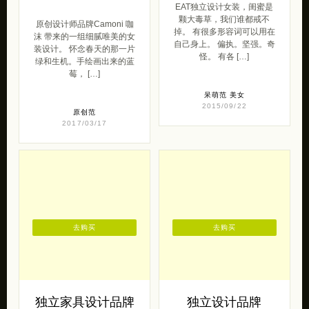
EAT独立设计女装，闺蜜是
颗大毒草，我们谁都戒不
原创设计师品牌Camoni 咖
掉。 有很多形容词可以用在
沫 带来的一组细腻唯美的女
自己身上。 偏执。坚强。奇
装设计。 怀念春天的那一片
怪。 有各 […]
绿和生机。手绘画出来的蓝
莓， […]
呆萌范
美女
2015/09/22
原创范
2017/03/17
去购买
去购买
独立家具设计品牌
独立设计品牌