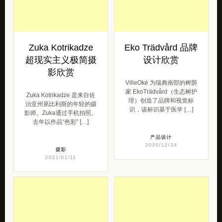
Zuka Kotrikadze
Eko Trädvård 品牌
超现实主义极简摄
设计欣赏
影欣赏
VilleOké 为瑞典南部的树荫
家 EkoTrädvård（生态树护
Zuka Kotrikadze 是来自佐
理）创造了品牌和视觉标
治亚州第比利斯的年轻的摄
识，该标识基于医学 […]
影师。Zuka通过手机拍照。
去年以作品“色彩” […]
产品设计
2020/12/24
摄影
2021/01/11