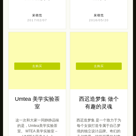
呆萌范
呆萌范
2017/02/07
2016/05/20
去购买
去购买
Umtea 美学实验茶
西迟造梦集 做个
室
有趣的灵魂
这一次和大家一同静静品味
西迟造梦集 是一个致力于为
的是，Umtea美学实验茶
每个女孩打造专属于自己梦
室。 MTEA 美学实验室 –
境的独立设计品牌。奇幻的