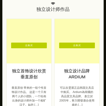
💋
独立设计师作品
去购买
去购买
独立首饰设计欣赏
独立设计品牌
垂直原创
ARDIUM
垂直原创 带来的一组个性首
可以在雯屋正品韩国文具店
饰设计作品。 这是一个只有
中购买。 Ardium為韓國的
两个人的小团队，一个绘画
高品質文具品牌。 創立於
出身的设计师外加一个粗旷
2005年，努力開發適合使用
汉子。如您 […]
者的 […]