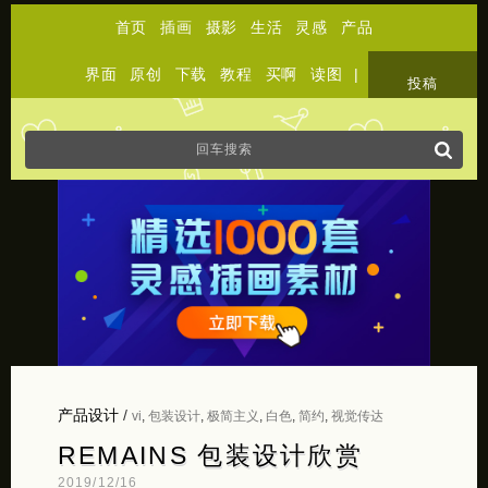
首页
插画
摄影
生活
灵感
产品
界面
原创
下载
教程
买啊
读图
|
关于
投稿
产品设计
/
vi
,
包装设计
,
极简主义
,
白色
,
简约
,
视觉传达
REMAINS 包装设计欣赏
2019/12/16