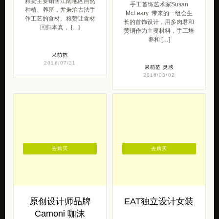
粮赞主要销售江南地区自然
手工首饰艺术家Susan
种植、养殖，并秉承古法手
McLeary 带来的一组会生
作工艺的食材。粮赞让食材
长的首饰设计，用多肉君和
回归本真， […]
黄铜作为主要材料，手工培
养和 […]
呆萌范
2016/07/31
呆萌范
灵感
2016/03/02
去购买
去购买
原创设计师品牌
EAT独立设计女装
Camoni 咖沫