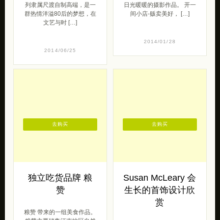
列隶属尺渡自制高端，是一
日光暖暖的摄影作品。 开一
群热情洋溢80后的梦想，在
间小店-贩卖美好， […]
文艺与时 […]
2014/01/28
2014/06/25
去购买
去购买
独立吃货品牌 粮
Susan McLeary 会
赞
生长的首饰设计欣
赏
粮赞 带来的一组美食作品。