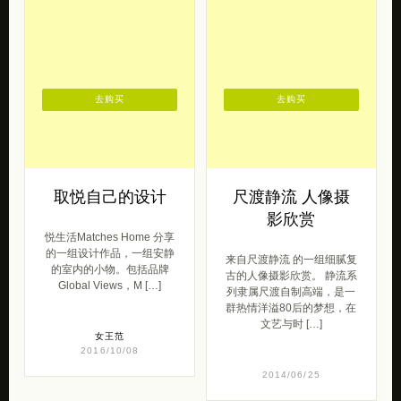
朴坊是一个出色的零售卖
欢迎光临Sliver独立首饰设
场，是一个团队，是一种追
计师平台，美好而实用的设
求。 朴坊，一个包容各种设
计，可以让我们生活得精致
计和概念的地方。 我们相
而富有情调。清新简约的原
信，一个出色的 […]
创设计， […]
2013/07/28
2013/02/26
去购买
去购买
取悦自己的设计
尺渡静流 人像摄
影欣赏
悦生活Matches Home 分享