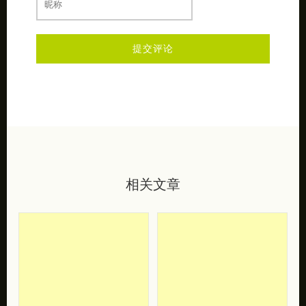
不写昵称就是匿名昂