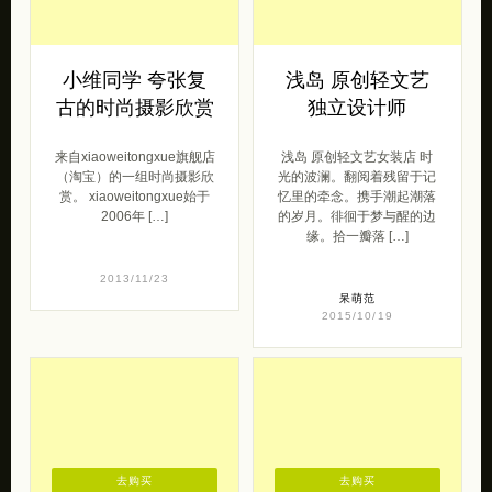
去购买
去购买
小维同学 夸张复
浅岛 原创轻文艺
古的时尚摄影欣赏
独立设计师
来自xiaoweitongxue旗舰店
浅岛 原创轻文艺女装店 时
（淘宝）的一组时尚摄影欣
光的波澜。翻阅着残留于记
赏。 xiaoweitongxue始于
忆里的牵念。携手潮起潮落
2006年 […]
的岁月。徘徊于梦与醒的边
缘。拾一瓣落 […]
2013/11/23