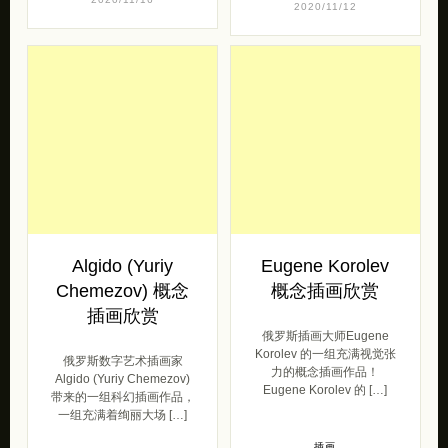
赏
Nana Qi 也被称为“
puffygator”，是美国新英格
俄罗斯艺术家 Anton
兰的有才华的动物插图画家
Yakovlev (又被称作 Tony
和雕塑家，她在互联网上
Sart) 带来的一组游戏CG 作
[…]
品欣赏，包 […]
插画
插画
2020/11/16
2020/11/12
Algido (Yuriy
Eugene Korolev