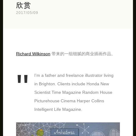
欣赏
2017/05/09
Richard Wilkinson
带来的一组细腻的商业插画作品。
I’m a father and freelance illustrator living
in Brighton. Clients include Honda New
Scientist Time Magazine Random House
Picturehouse Cinema Harper Collins
Intelligent Life Magazine.