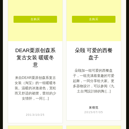
来自 自然不同食品馆 的倾
心奉献。享受 […]
森女范
2017/05/16
呆萌范
2017/03/06
去购买
去购买
DEAR栗原创森系
朵颐 可爱的西餐
复古女装 暖暖冬
盘子
意
朵颐加一组可爱的西餐盘
子，一组充满着童趣的可爱