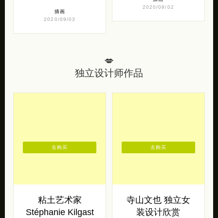
Chemezov) 概念
概念插画欣赏
插画欣赏
俄罗斯插画大师Eugene
Korolev 的一组充满视觉张
俄罗斯数字艺术插画家
力的概念插画作品！
Algido (Yuriy Chemezov)
Eugene Korolev 的 […]
带来的一组科幻插画作品，
一组充满着绚丽大场 […]
插画
2020/09/02
插画
2020/09/03
💋
独立设计师作品