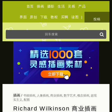
首页
插画
摄影
生活
灵感
产品
界面
原创
下载
教程
买啊
读图
|
关于
投稿
插画
/
书籍插画
,
人像插画
,
商业插画
,
数字艺术
,
概念插画
,
超现
实主义
,
配图
Richard Wilkinson 商业插画