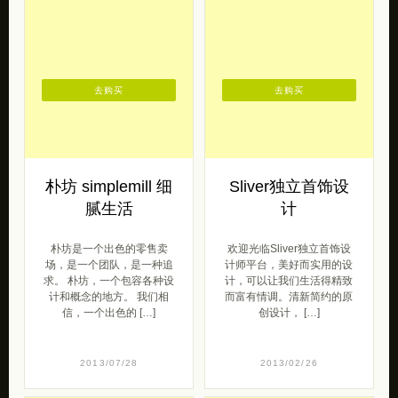
来自DEAR栗原创森系复古
起舞，一同分享给大家。更
女装（淘宝）的一组暖暖冬
多器物设计，可以参阅《九
装。温暖的冰激凌色，宽松
土台灣設計師的陶 […]
而又舒适的裙摆，蕾丝的少
女情怀，一同 […]
呆萌范
2015/07/05
2013/10/25
去购买
去购买
朴坊 simplemill 细
Sliver独立首饰设
腻生活
计