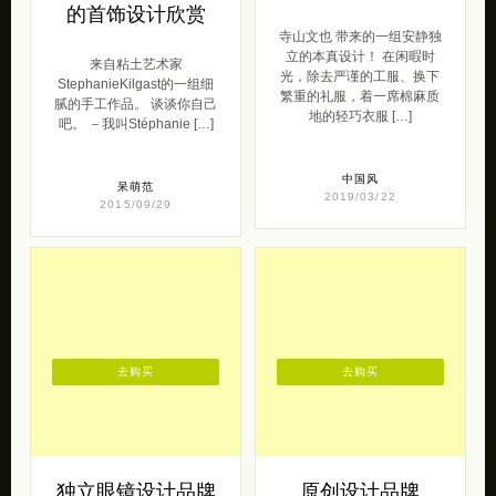
去购买
去购买
粘土艺术家
寺山文也 独立女
Stéphanie Kilgast
装设计欣赏
的首饰设计欣赏
寺山文也 带来的一组安静独
立的本真设计！ 在闲暇时
来自粘土艺术家
光，除去严谨的工服、换下
StephanieKilgast的一组细
繁重的礼服，着一席棉麻质
腻的手工作品。 谈谈你自己
地的轻巧衣服 […]
吧。 －我叫Stéphanie […]
中国风
呆萌范
2019/03/22
2015/09/29