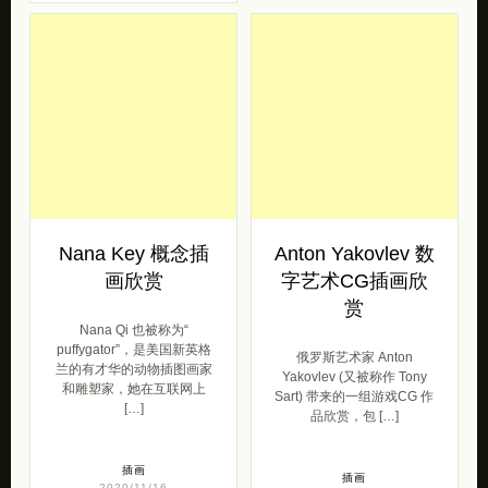
来自厦门的插画家JOKER
CHEN 的一组游戏场景设定
Anastasiya Kraynyuk 来自
CG作品。有宏大的群山城
俄罗斯顿河畔罗斯托夫的3D
堡，也有迷你可爱的矮人房
艺术家。她有建筑学教育的
屋，有 […]
北京，建筑学确实 […]
插画
灵感
2021/01/22
2021/04/12
Nana Key 概念插
Anton Yakovlev 数
画欣赏
字艺术CG插画欣