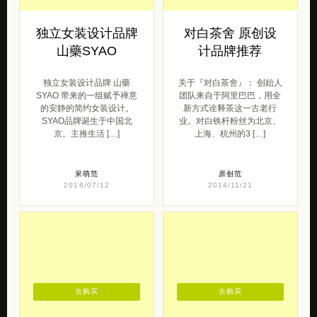
去购买
去购买
独立女装设计品牌
对白茶舍 原创设
山藥SYAO
计品牌推荐
独立女装设计品牌 山藥
关于『对白茶舍』： 创始人
SYAO 带来的一组赋予禅意
团队来自于阿里巴巴，用全
的安静的简约女装设计。
新方式诠释茶这一古老行
SYAO品牌诞生于中国北
业。对白铁杆粉丝为北京、
京。主推生活 […]
上海、杭州的3 […]
呆萌范
原创范
2018/07/12
2014/11/21