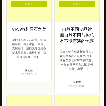
2013/10/01
原创范
2017/01/06
去购买
去购买
VIA 途经 原石之美
自然不同食品馆
愿自然不同与你总
这批次的石头非常美，细节
有不期而遇的惊喜
很耐看，每个都像一幅画，
实属难得。进口天然无染色
姜膏四物亦或是新鲜果茶，
紫水晶原石，未经打磨，搭
益母草蜜亦或是养生小粉，
配金色链条，惊 […]
享受自然食材带来的味道，