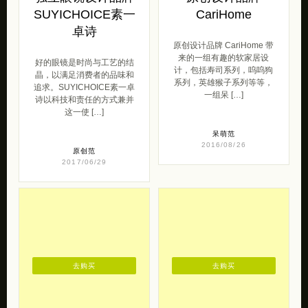
去购买
去购买
独立眼镜设计品牌
原创设计品牌
SUYICHOICE素一
CariHome
卓诗
原创设计品牌 CariHome 带
来的一组有趣的软家居设
好的眼镜是时尚与工艺的结
计，包括寿司系列，呜呜狗
晶，以满足消费者的品味和
系列，英雄猴子系列等等，
追求。SUYICHOICE素一卓
一组呆 […]
诗以科技和责任的方式兼并
这一使 […]
呆萌范
2016/08/26
原创范
2017/06/29