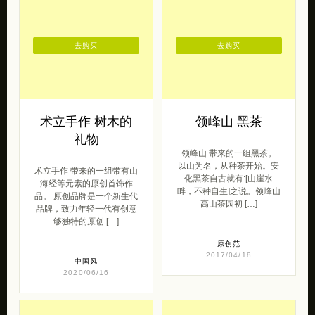
去购买
去购买
术立手作 树木的
领峰山 黑茶
礼物
领峰山 带来的一组黑茶。
以山为名，从种茶开始。安
术立手作 带来的一组带有山
化黑茶自古就有:[山崖水
海经等元素的原创首饰作
畔，不种自生]之说。领峰山
品。 原创品牌是一个新生代
高山茶园初 […]
品牌，致力年轻一代有创意
够独特的原创 […]
原创范
2017/04/18
中国风
2020/06/16