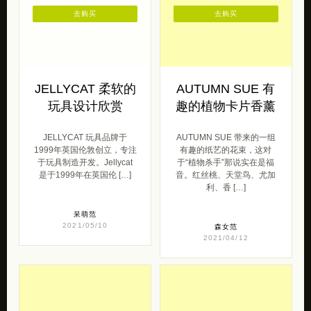
去购买
去购买
JELLYCAT 柔软的
AUTUMN SUE 有
玩具设计欣赏
趣的植物卡片香薰
JELLYCAT 玩具品牌于
AUTUMN SUE 带来的一组
1999年英国伦敦创立，专注
有趣的纸艺的花束，这对
于玩具制造开发。Jellycat
于“植物杀手”那说实在是福
是于1999年在英国伦 […]
音。红丝桃、天堂鸟、尤加
利、香 […]
呆萌范
2021/05/10
森女范
2021/04/12