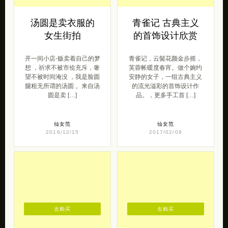
汤圆是卖衣服的
青雀记 古典主义
女生街拍
的首饰设计欣赏
开一间小店-贩卖着自己的梦
青雀记，云鬓花颜金步摇，
想 ，祈求不被市侩充斥，奢
芙蓉帐暖度春宵。做个婉约
望不被时间淹没 ，我是脸圆
安静的女子，一组古典主义
腿粗无所谓的汤圆 。来自汤
的流光溢彩的首饰设计作
圆是卖 […]
品。，更多手工首 […]
仙女范
仙女范
2016/12/15
2017/02/08
去购买
去购买