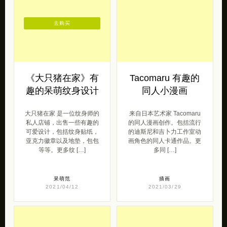
去购买
《大只猪在家》有
Tacomaru 有趣的
趣的呆萌纹身设计
同人小漫画
大只猪在家 是一位纹身师的
来自日本艺术家 Tacomaru
私人店铺，出售一些有趣的
的同人漫画创作。包括流行
可爱设计，包括纹身贴纸，
的迪斯尼和吉卜力工作室动
亚克力徽章以及地垫，包包
画角色的同人卡通作品。更
等等。更多纹 […]
多同 […]
呆萌范
插画
2021/04/12
2021/03/29