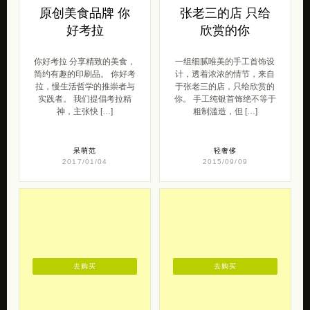
原创美食品牌 你
张老三的店 只给
好考拉
欣赏的你
你好考拉 分享精致的美食，
一组细腻唯美的手工首饰设
简约有趣的印刷品。 你好考
计，透着浓浓的情节，来自
拉，慢生活哲学的推崇者与
于张老三的店，只给欣赏的
实践者。 我们提倡考拉精
你。 手工纯银首饰绝不等于
神，主张快 […]
粗制滥造，但 […]
呆萌范
轻奢侈
2017/01/04
2015/09/09
去购买
去购买