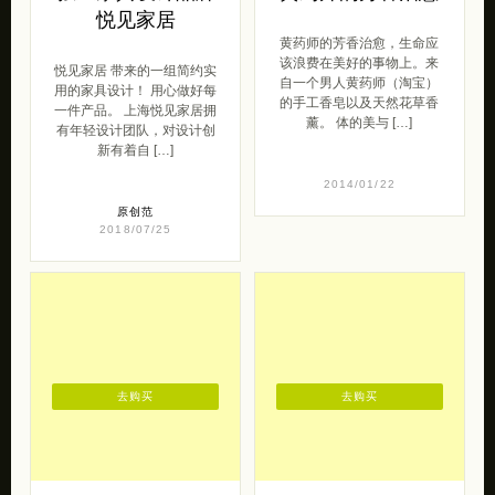
悦见家居
黄药师的芳香治愈，生命应
该浪费在美好的事物上。来
悦见家居 带来的一组简约实
自一个男人黄药师（淘宝）
用的家具设计！ 用心做好每
的手工香皂以及天然花草香
一件产品。 上海悦见家居拥
薰。 体的美与 […]
有年轻设计团队，对设计创
新有着自 […]
2014/01/22
原创范
2018/07/25
去购买
去购买