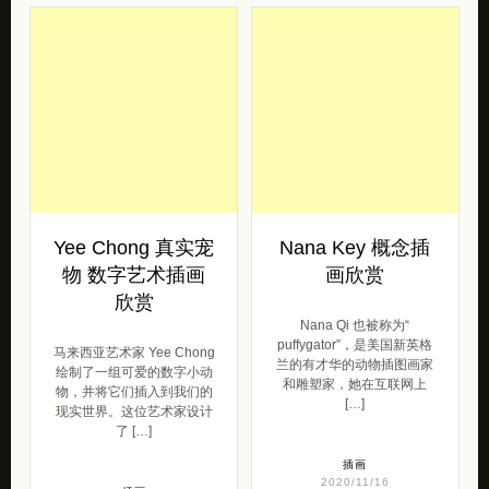
Yee Chong 真实宠
Nana Key 概念插
物 数字艺术插画
画欣赏
欣赏
Nana Qi 也被称为“
puffygator”，是美国新英格
马来西亚艺术家 Yee Chong
兰的有才华的动物插图画家
绘制了一组可爱的数字小动
和雕塑家，她在互联网上
物，并将它们插入到我们的
[…]
现实世界。这位艺术家设计
了 […]
插画
2020/11/16