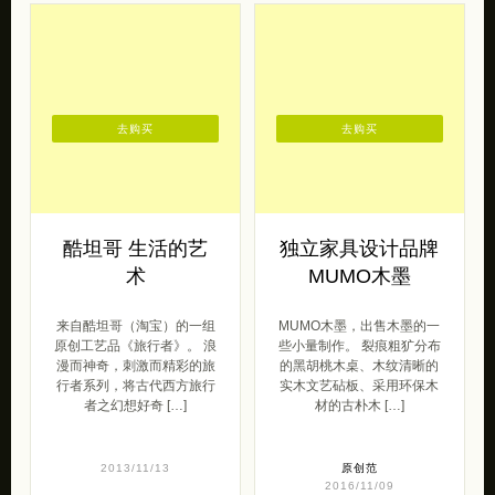
去购买
去购买
酷坦哥 生活的艺
独立家具设计品牌
术
MUMO木墨
来自酷坦哥（淘宝）的一组
MUMO木墨，出售木墨的一
原创工艺品《旅行者》。 浪
些小量制作。 裂痕粗犷分布
漫而神奇，刺激而精彩的旅
的黑胡桃木桌、木纹清晰的
行者系列，将古代西方旅行
实木文艺砧板、采用环保木
者之幻想好奇 […]
材的古朴木 […]
2013/11/13
原创范
2016/11/09