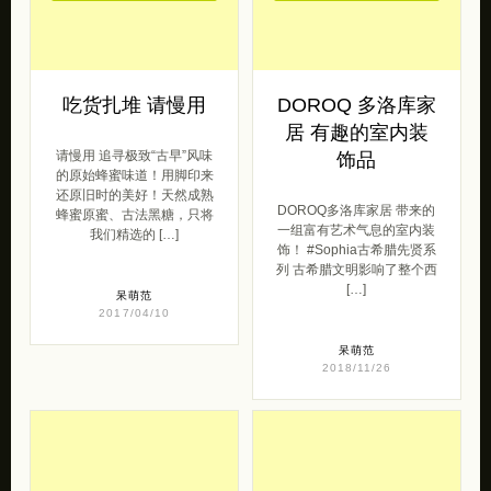
吃货扎堆 请慢用
DOROQ 多洛库家
居 有趣的室内装
请慢用 追寻极致“古早”风味
饰品
的原始蜂蜜味道！用脚印来
还原旧时的美好！天然成熟
DOROQ多洛库家居 带来的
蜂蜜原蜜、古法黑糖，只将
一组富有艺术气息的室内装
我们精选的 […]
饰！ #Sophia古希腊先贤系
列 古希腊文明影响了整个西
[…]
呆萌范
2017/04/10
呆萌范
2018/11/26