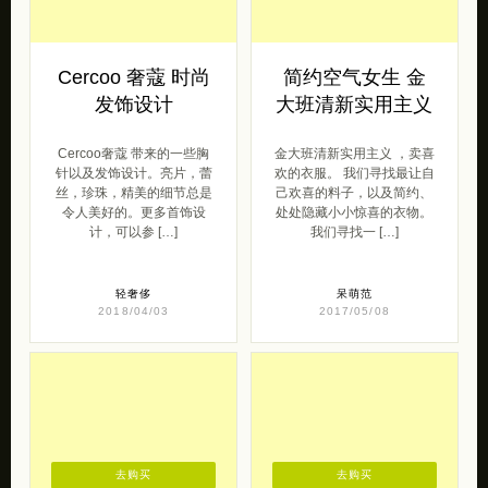
Cercoo 奢蔻 时尚
简约空气女生 金
发饰设计
大班清新实用主义
Cercoo奢蔻 带来的一些胸
金大班清新实用主义 ，卖喜
针以及发饰设计。亮片，蕾
欢的衣服。 我们寻找最让自
丝，珍珠，精美的细节总是
己欢喜的料子，以及简约、
令人美好的。更多首饰设
处处隐藏小小惊喜的衣物。
计，可以参 […]
我们寻找一 […]
轻奢侈
呆萌范
2018/04/03
2017/05/08
去购买
去购买