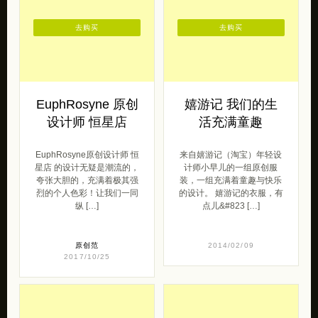
去购买
去购买
EuphRosyne 原创
嬉游记 我们的生
设计师 恒星店
活充满童趣
EuphRosyne原创设计师 恒
来自嬉游记（淘宝）年轻设
星店 的设计无疑是潮流的，
计师小早儿的一组原创服
夸张大胆的，充满着极其强
装，一组充满着童趣与快乐
烈的个人色彩！让我们一同
的设计。 嬉游记的衣服，有
纵 […]
点儿&#823 […]
原创范
2014/02/09
2017/10/25