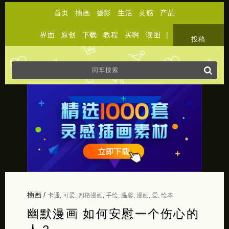
首页
插画
摄影
生活
灵感
产品
界面
原创
下载
教程
买啊
读图
|
关于
投稿
插画
/
卡通
,
可爱
,
四格漫画
,
手绘
,
温馨
,
漫画
,
爱
,
绘本
幽默漫画 如何安慰一个伤心的