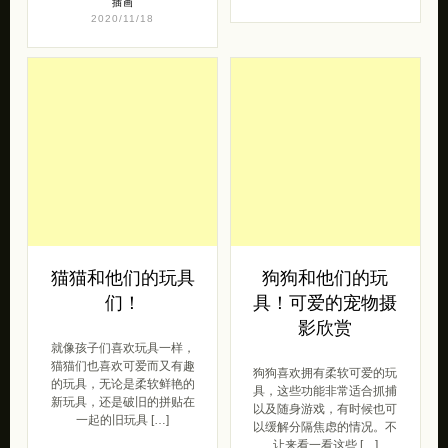
插画
2020/11/18
猫猫和他们的玩具
狗狗和他们的玩
们！
具！可爱的宠物摄
影欣赏
就像孩子们喜欢玩具一样，
猫猫们也喜欢可爱而又有趣
狗狗喜欢拥有柔软可爱的玩
的玩具，无论是柔软鲜艳的
具，这些功能非常适合抓捕
新玩具，还是破旧的拼贴在
以及随身游戏，有时候也可
一起的旧玩具 […]
以缓解分隔焦虑的情况。不
让来看一看这些 […]