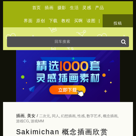
首页
插画
摄影
生活
灵感
产品
界面
原创
下载
教程
买啊
读图
|
关于
投稿
插画
,
美女
/
二次元
,
同人
,
幻想插画
,
性感
,
数字艺术
,
概念插画
,
游戏CG
,
游戏MM
Sakimichan 概念插画欣赏