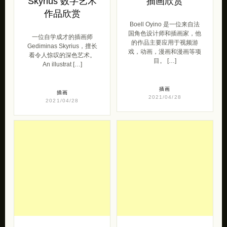
Skyrius 数字艺术
插画欣赏
作品欣赏
Boell Oyino 是一位来自法
国角色设计师和插画家，他
一位自学成才的插画师
的作品主要应用于视频游
Gediminas Skyrius，擅长
戏，动画，漫画和漫画等项
看令人惊叹的深色艺术。
目。 […]
An illustrat […]
插画
插画
2021/04/28
2021/04/28