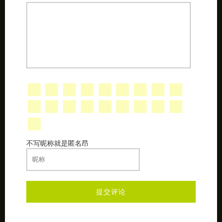
不写昵称就是匿名昂