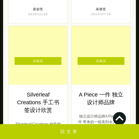
原创范
呆萌范
2016/11/18
2016/07/18
去购买
去购买
Silverleaf
A Piece 一件 独立
Creations 手工书
设计师品牌
签设计欣赏
独立设计师品牌A Piece 一
件 带来的一组美到令人心碎
Silverleaf Creations 创造的
的首饰设计作品，以耳饰为
一组手工书签设计，一组充
旧文章
主，材质全部是亚克力，设
满着文艺气息的小物件。
计上 […]