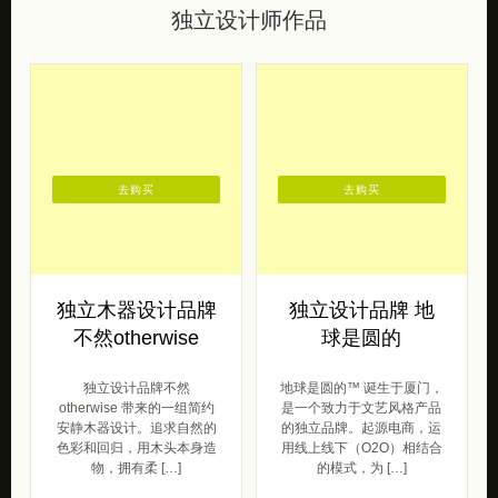
独立设计师作品
去购买
去购买
独立木器设计品牌
独立设计品牌 地
不然otherwise
球是圆的
独立设计品牌不然
地球是圆的™ 诞生于厦门，
otherwise 带来的一组简约
是一个致力于文艺风格产品
安静木器设计。追求自然的
的独立品牌。起源电商，运
色彩和回归，用木头本身造
用线上线下（O2O）相结合
物，拥有柔 […]
的模式，为 […]