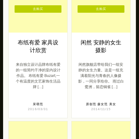
去购买
去购买
布纸有爱 家具设
闲然 安静的女生
计欣赏
摄影
来自独立设计品牌布纸有爱
闲然旗舰店带给我们一组安
的一组简约干净的室内设计
静的女生力量。这是一组充
作品。 布纸有爱 Buzart,一
满着阳光与青春的人像摄
个有温度的文艺家饰生活品
影，一同分享给你。 雨过白
牌 […]
鹭洲，留恋铜雀 […]
呆萌范
原创范
森女范
美女
2016/03/31
2014/11/15