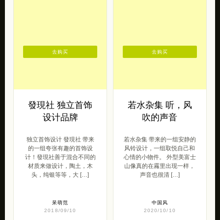
去购买
去购买
發現社 独立首饰
若水杂集 听，风
设计品牌
吹的声音
独立首饰设计 發現社 带来
若水杂集 带来的一组安静的
的一组夸张有趣的首饰设
风铃设计，一组取悦自己和
计！發現社善于混合不同的
心情的小物件。 外型美富士
材质来做设计，陶土，木
山像真的在霿里出现一样，
头，纯银等等，大 […]
声音也很清 […]
呆萌范
中国风
2018/09/10
2020/10/10