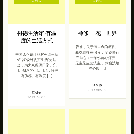
去购买
去购买
树德生活馆 有温
禅修 一花一世界
度的生活方式
禅修，关于有生命的檀香。
栽株青莲在佛音， 娑婆修行
中国原创设计品牌树德生活
不退心；十年佛前心灯养，
馆 以“设计改变生活”为理
无尘见尘复洗尘， 抹窗洗地
念，为大众提供日常、实
净心殿 […]
用、创意的生活用品，诠释
有质感、有温度 […]
轻奢侈
2015/06/07
原创范
2017/04/11