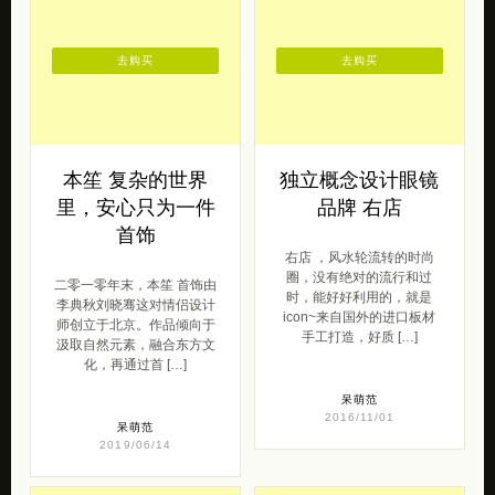
去购买
去购买
本笙 复杂的世界
独立概念设计眼镜
里，安心只为一件
品牌 右店
首饰
右店 ，风水轮流转的时尚
圈，没有绝对的流行和过
二零一零年末，本笙 首饰由
时，能好好利用的，就是
李典秋刘晓骞这对情侣设计
icon~来自国外的进口板材
师创立于北京。作品倾向于
手工打造，好质 […]
汲取自然元素，融合东方文
化，再通过首 […]
呆萌范
2016/11/01
呆萌范
2019/06/14