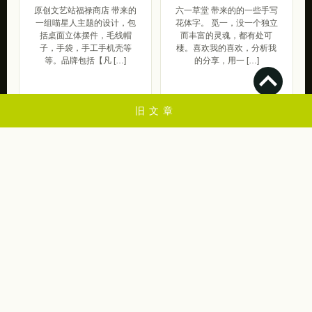
原创文艺站福禄商店 带来的
六一草堂 带来的的一些手写
一组喵星人主题的设计，包
花体字。 觅一，没一个独立
括桌面立体摆件，毛线帽
而丰富的灵魂，都有处可
子，手袋，手工手机壳等
棲。喜欢我的喜欢，分析我
等。品牌包括【凡 […]
的分享，用一 […]
呆萌范
中国风
旧文章
2016/10/09
2019/05/13
💋
苏打苏塔是一个关于创意设计，设计，插画，艺术摄影，lomo，素材，教程，
web，灵感来源，平面设计欣赏的个人博客，一起学习进步昂！
2009-2024 by 苏打苏塔 设计量贩铺 | 版权保留.
蜀ICP备2024101550号-3