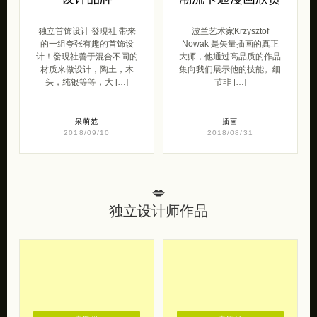
独立首饰设计 發現社 带来
波兰艺术家Krzysztof
的一组夸张有趣的首饰设
Nowak 是矢量插画的真正
计！發現社善于混合不同的
大师，他通过高品质的作品
材质来做设计，陶土，木
集向我们展示他的技能。细
头，纯银等等，大 […]
节非 […]
呆萌范
插画
2018/09/10
2018/08/31
💋
独立设计师作品