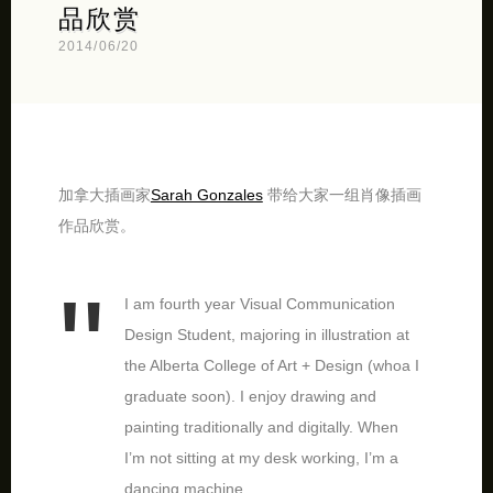
品欣赏
2014/06/20
加拿大插画家
Sarah Gonzales
带给大家一组肖像插画
作品欣赏。
I am fourth year Visual Communication
Design Student, majoring in illustration at
the Alberta College of Art + Design (whoa I
graduate soon). I enjoy drawing and
painting traditionally and digitally. When
I’m not sitting at my desk working, I’m a
dancing machine.