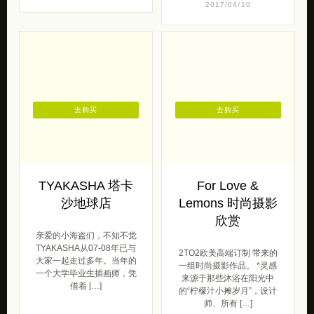
2017/04/10
去购买
去购买
TYAKASHA 塔卡
For Love &
沙地球店
Lemons 时尚摄影
欣赏
亲爱的小海盗们，不知不觉
TYAKASHA从07-08年已与
2TO2欧美高端订制 带来的
大家一起走过多年。当年的
一组时尚摄影作品。 *灵感
一个大学毕业生插画师，凭
来源于那些沐浴在阳光中
借着 […]
的“柠檬汁小摊岁月”，设计
师、所有 […]