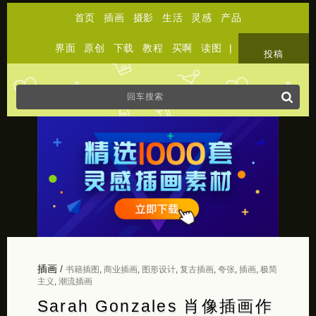
首页
插画
摄影
生活
灵感
产品
界面
原创
下载
教程
买啊
读图
|
关于
投稿
插画
/
书籍插图
,
商业插画
,
图形设计
,
复古插画
,
夸张
,
插画
,
极简
主义
,
潮流插画
Sarah Gonzales 肖像插画作