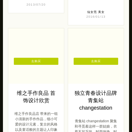
2013/07/20
仙女范
美女
2016/01/13
去购买
去购买
维之手作良品 首
独立青春设计品牌
饰设计欣赏
青集站
changestation
维之手作良品店 带来的一组
小清新的手作作品，细小可
青集站 changestation 聚集
爱的设计元素，复古的风格
和寻觅着这样一群姑娘，衣
以及童话般的主题让人印象
着不甘乏味，时而张扬，时