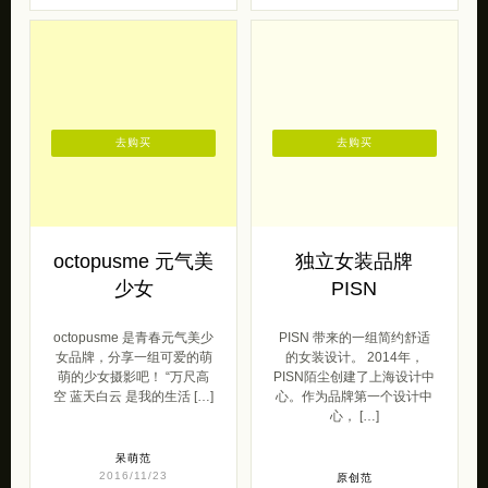
去购买
去购买
octopusme 元气美
独立女装品牌
少女
PISN
octopusme 是青春元气美少
PISN 带来的一组简约舒适
女品牌，分享一组可爱的萌
的女装设计。 2014年，
萌的少女摄影吧！ “万尺高
PISN陌尘创建了上海设计中
空 蓝天白云 是我的生活 […]
心。作为品牌第一个设计中
心， […]
呆萌范
2016/11/23
原创范