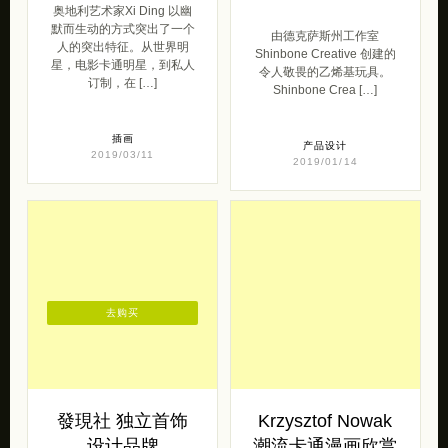
奥地利艺术家Xi Ding 以幽
默而生动的方式突出了一个
由德克萨斯州工作室
人的突出特征。从世界明
Shinbone Creative 创建的
星，电影卡通明星，到私人
令人敬畏的乙烯基玩具。
订制，在 […]
Shinbone Crea […]
插画
产品设计
2019/03/11
2019/01/14
去购买
發現社 独立首饰
Krzysztof Nowak
设计品牌
潮流卡通漫画欣赏