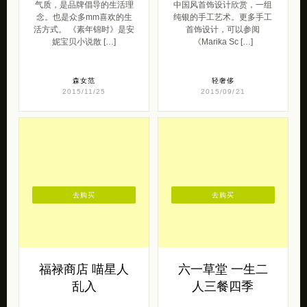
气质，是品牌倡导的生活理
中国风首饰设计欣赏，一组
念。也是众多mm喜欢的生
纯银的手工艺术。更多手工
活方式。 《素年锦时》是安
首饰设计，可以参阅
妮宝贝小说散 […]
《Marika Sc […]
森女范
轻奢侈
2015/11/25
2015/09/21
去购买
去购买
福禄商店 喵星人
六一草堂 一生二
乱入
人三餐四季