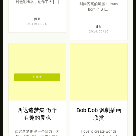
种色彩出名，创作了大 […]
时尚闪亮的嘴唇！ I was
born in S […]
插画
2019/12/26
摄影
2019/05/10
去购买
西迟造梦集 做个
Bob Dob 讽刺插画
有趣的灵魂
欣赏
西迟造梦集 是一个致力于为
I love to create worlds