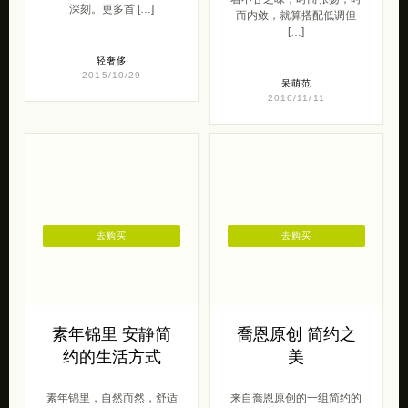
深刻。更多首 […]
而内敛，就算搭配低调但
[…]
轻奢侈
2015/10/29
呆萌范
2016/11/11
去购买
去购买
素年锦里 安静简
喬恩原创 简约之
约的生活方式
美
素年锦里，自然而然，舒适
来自喬恩原创的一组简约的