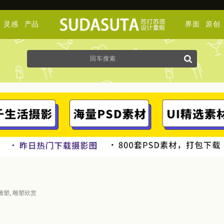
灵感
产品
界面
原创
雕塑
,
雕塑欣赏