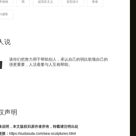
术插画
萌
超现实主义
造型设计
青春
白摄影
人说
请你们把努力用于帮助别人，承认自己的弱比歌颂自己的
强更重要，人活着要与人互相帮助。
权声明
殊说明，本文版权归原作者所有，转载请注明出处
链接：
https://sudasuta.com/sea-sculptures.html