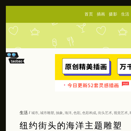
首页
插画
摄影
生活
生活
/
城市
,
城市雕塑
,
抽象
,
海洋
,
色彩
,
色彩构成
,
街头艺术
,
视觉艺术
,
纽约街头的海洋主题雕塑