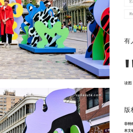
艺
黑
有
读图
版
非特
本文