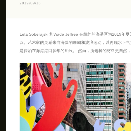
2019/09/16
Leta Soberajski 和Wade Jeffree 在纽约的海港
叹。艺术家的灵感来自海藻的珊瑚和波浪运动，以再现水下气
是停泊在海港港口多年的船只。 然而，所选择的材料更自然