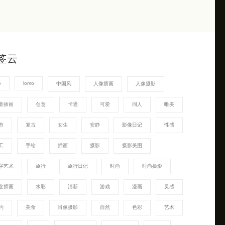
签云
G
lomo
中国风
人像插画
人像摄影
童插画
创意
卡通
可爱
同人
唯美
市
复古
女生
安静
影像日记
性感
工
手绘
插画
摄影
摄影美图
字艺术
旅行
旅行日记
时尚
时尚摄影
念插画
水彩
清新
游戏
漫画
灵感
约
美食
肖像摄影
自然
色彩
艺术