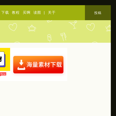
下载
教程
买啊
读图
|
关于
投稿