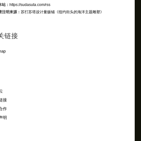
本站：
https://sudasuta.com/rss
请注明来源：
苏打苏塔设计量贩铺
《纽约街头的海洋主题雕塑》
关链接
map
云
链接
合作
声明