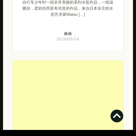
自行车少年时一组非常美丽的系列水彩作品，一组温
暖的，柔软的而富有诗意的作品，来自日本东京的水
彩艺术家Mateu […]
插画
2016/05/24