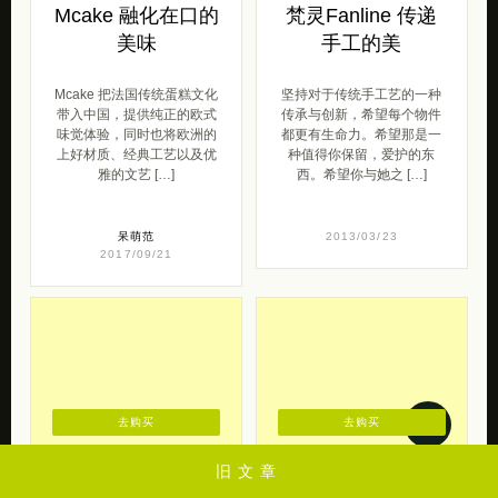
Mcake 融化在口的
梵灵Fanline 传递
美味
手工的美
Mcake 把法国传统蛋糕文化
坚持对于传统手工艺的一种
带入中国，提供纯正的欧式
传承与创新，希望每个物件
味觉体验，同时也将欧洲的
都更有生命力。希望那是一
上好材质、经典工艺以及优
种值得你保留，爱护的东
雅的文艺 […]
西。希望你与她之 […]
呆萌范
2013/03/23
2017/09/21
旧文章