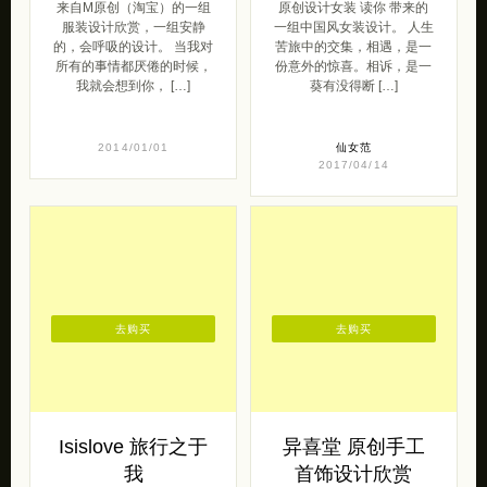
M原创 愿你已放
原创设计女装 读
下，常驻光明中
你
来自M原创（淘宝）的一组
原创设计女装 读你 带来的
服装设计欣赏，一组安静
一组中国风女装设计。 人生
的，会呼吸的设计。 当我对
苦旅中的交集，相遇，是一
所有的事情都厌倦的时候，
份意外的惊喜。相诉，是一
我就会想到你， […]
葵有没得断 […]
2014/01/01
仙女范
2017/04/14
去购买
去购买