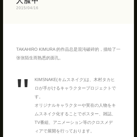
人脸中
2015/04/16
TAKAHIRO KIMURA 的作品总是混沌破碎的，描绘了一
张张陌生而熟悉的面孔。
KIMSNAKE(キムスネイク)は、木村タカヒ
ロが手がけるキャラクタープロジェクトで
す。
オリジナルキャラクターや実在の人物をキ
ムスネイク化することでポスター、雑誌、
TV番組、アニメーション等のクロスメデ
ィアで展開を行っております。