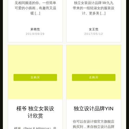
独立原创设计品牌
计品牌 Mr九九
Insomnia Room，这是一家
夏天当然要是美美的穿着裙
安静温暖的小店，很高兴遇
子，美美的出去玩啊，来自
见相同频道的你。一些简单
独立女装设计品牌 Mr九九
可爱的小插画，有趣而又温
带来的一组轻淑女的服装设
暖 […]
计。更多美 […]
呆萌范
女王范
2019/09/29
2017/05/12
去购买
去购买