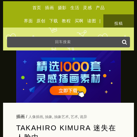
首页
插画
摄影
生活
灵感
产品
界面
原创
下载
教程
买啊
读图
|
关于
投稿
插画
/
人像插画
,
抽象
,
抽象艺术
,
艺术
,
诡异
TAKAHIRO KIMURA 迷失在