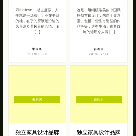
Isislove 旅行之于
异喜堂 原创手工
我
首饰设计欣赏
和Isislove 一起去度假。人
这是一组细腻唯美的中国风
生就是一场旅行，不在乎目
原创首饰设计，来自于异喜
的地，在乎的应该是沿途的
堂。包括一些生肖造型的作
风景以及看风景的心情。Isi
品等等，造型生动，古典纹
[…]
饰的运用令人着 […]
中国风
轻奢侈
2018/12/20
2015/07/14
去购买
去购买