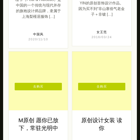
槿爷 独立女装设
独立设计品牌YIN
计欣赏
你可以在设计猫官方旗舰店
购买到，来自独立设计品牌
槿爷（Pear & Hibiscus）是
YIN的原创首饰设计作品。
中国的一个传统与现代并存
因为买不到“非山寨俗气老金
的旗袍设计师品牌，隶属于
子＋非镀 […]
上海梨槿居服饰 […]
女王范
中国风
2016/03/24
2020/11/10
去购买
去购买