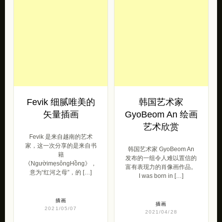
2021/05/07
插画
2021/05/07
Fevik 细腻唯美的
韩国艺术家
矢量插画
GyoBeom An 绘画
艺术欣赏
Fevik 是来自越南的艺术
家，这一次分享的是来自书
韩国艺术家 GyoBeom An
籍
发布的一组令人难以置信的
《NgườimẹsôngHồng》，
富有表现力的肖像画作品。
意为“红河之母”，的 […]
I was born in […]