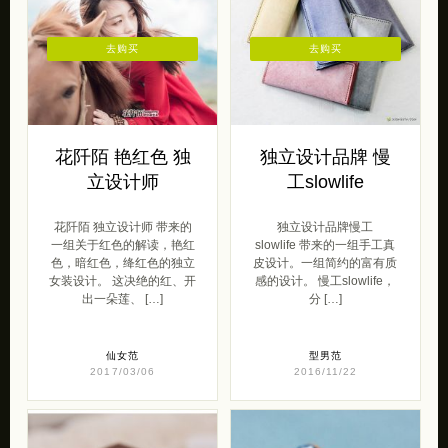
去购买
去购买
花阡陌 艳红色 独
独立设计品牌 慢
立设计师
工slowlife
花阡陌 独立设计师 带来的
独立设计品牌慢工
一组关于红色的解读，艳红
slowlife 带来的一组手工真
色，暗红色，绛红色的独立
皮设计。一组简约的富有质
女装设计。 这决绝的红、开
感的设计。 慢工slowlife，
出一朵莲、 […]
分 […]
仙女范
型男范
2017/03/06
2016/11/22