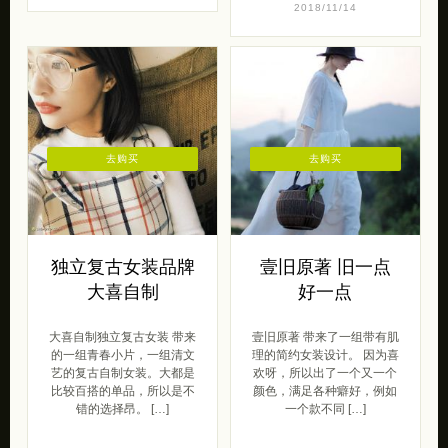
2018/11/14
去购买
去购买
独立复古女装品牌
壹旧原著 旧一点
大喜自制
好一点
大喜自制独立复古女装 带来
壹旧原著 带来了一组带有肌
的一组青春小片，一组清文
理的简约女装设计。 因为喜
艺的复古自制女装。大都是
欢呀，所以出了一个又一个
比较百搭的单品，所以是不
颜色，满足各种癖好，例如
错的选择昂。 […]
一个款不同 […]