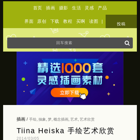
首页
插画
摄影
生活
灵感
产品
界面
原创
下载
教程
买啊
读图
|
关于
投稿
插画
/
手绘
,
抽象
,
梦
,
概念插画
,
艺术
,
艺术欣赏
Tiina Heiska 手绘艺术欣赏
2014/03/05