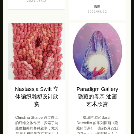
2021/05/12
插画
2021/05/12
Nastassja Swift 立
Paradigm Gallery
体编织雕塑设计欣
隐藏的母亲 油画
赏
艺术欣赏
Christina Sharpe 通过自己
费城艺术家 Sarah
的纤维立体作品，探索了与
Detweiler 的系列插画《隐
黑度相关的各种叙事，尤其
藏的母亲》一直到5月22日
是与水和祖先存在有关 […]
在Paradigm画廊展出 […]