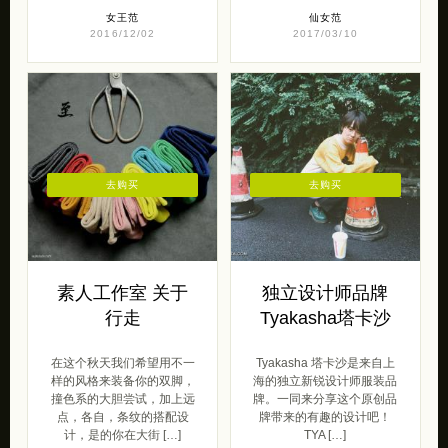
女王范
仙女范
2016/12/02
2017/03/10
去购买
去购买
素人工作室 关于
独立设计师品牌
行走
Tyakasha塔卡沙
在这个秋天我们希望用不一
Tyakasha 塔卡沙是来自上
样的风格来装备你的双脚，
海的独立新锐设计师服装品
撞色系的大胆尝试，加上远
牌。一同来分享这个原创品
点，各自，条纹的搭配设
牌带来的有趣的设计吧！
计，是的你在大街 […]
TYA […]