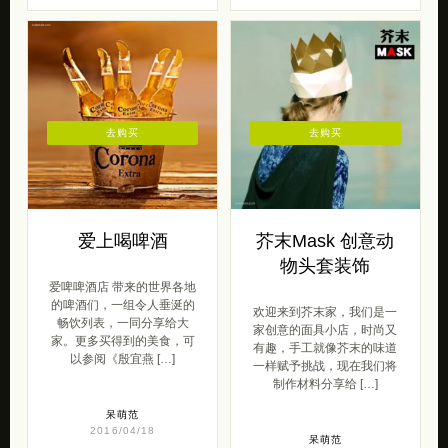
去购买
去购买
爱上喝啤酒
芥末Mask 创意动
物头套装饰
爱啤啤酒店 带来的世界各地
的啤酒们，一组令人垂涎的
欢迎来到芥末家，我们是一
畅饮列表，一同分享给大
家创意的面具小店，时尚又
家。更多买得到的美食，可
有趣，手工就像芥末的味道
以参阅《殷宜燕 […]
一样赋予挑战，现在我们将
制作材料分享给 […]
呆萌范
2016/04/18
呆萌范