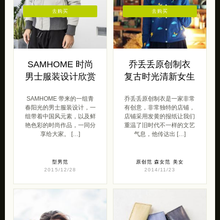
去购买
去购买
SAMHOME 时尚
乔丢丢原创制衣
男士服装设计欣赏
复古时光清新女生
SAMHOME 带来的一组青
乔丢丢原创制衣是一家非常
春阳光的男士服装设计，一
有创意，非常独特的店铺，
组带着中国风元素，以及鲜
店铺采用发黄的报纸让我们
艳色彩的时尚作品，一同分
重温了旧时代不一样的文艺
享给大家。 […]
气息，他传达出 […]
型男范
原创范
森女范
美女
2015/12/28
2014/11/23