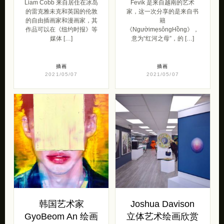
Liam Cobb 来自居住在冰岛
Fevik 是来自越南的艺术
的雷克雅未克和英国的伦敦
家，这一次分享的是来自书
的自由插画家和漫画家，其
籍
作品可以在《纽约时报》等
《NgườimẹsôngHồng》，
媒体 […]
意为“红河之母”，的 […]
插画
插画
2021/05/07
2021/05/07
韩国艺术家
Joshua Davison
GyoBeom An 绘画
立体艺术绘画欣赏