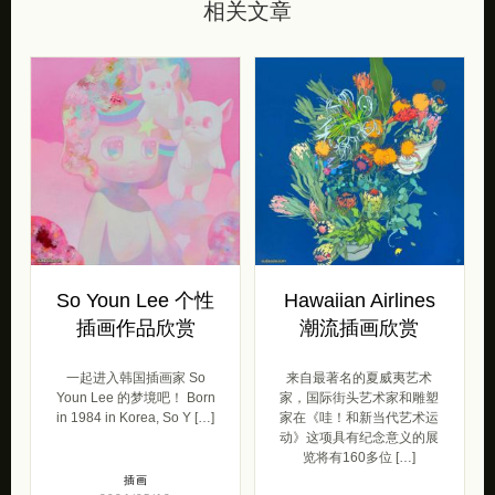
相关文章
So Youn Lee 个性
Hawaiian Airlines
插画作品欣赏
潮流插画欣赏
一起进入韩国插画家 So
来自最著名的夏威夷艺术
Youn Lee 的梦境吧！ Born
家，国际街头艺术家和雕塑
in 1984 in Korea, So Y […]
家在《哇！和新当代艺术运
动》这项具有纪念意义的展
览将有160多位 […]
插画