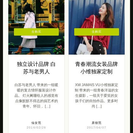
去购买
去购买
独立设计品牌 白
青春潮流女装品牌
苏与老男人
小维独家定制
白苏与老男人 带来的一组暖
XW JAMAIS VU小维独家定
暖的复古情怀服装设计作
制 带来的一组青春洋溢的女
品。 灯火阑珊给人的感觉有
生摄影，一组关于爱笑的女
点像默默不得志的搞艺术的
孩子们的街拍作品。更多时
青年。怀旧， […]
尚 […]
仙女范
原创范
2016/02/26
2017/04/07