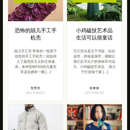
恐怖的囍儿手工手
小鸡磕技艺术品
机壳
生活可以很童话
囍儿手工壳 带来的一组富于
它们无论是立于书架，站在
创意的手工手机壳！宛如掉
桌旁，静候桌身旁，都能让
入了超现实主义的立体漩
我们足不出户的体味诗与远
涡，各种恐怖纠结的元素非
方。小鸡磕技艺术品 ，致力
常适合拥有一颗 […]
于打造每个家 […]
型男范
轻奢侈
2017/08/17
2017/08/22