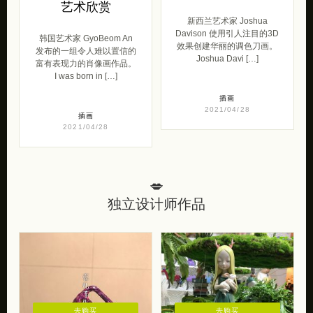
艺术欣赏
新西兰艺术家 Joshua
Davison 使用引人注目的3D
韩国艺术家 GyoBeom An
效果创建华丽的调色刀画。
发布的一组令人难以置信的
Joshua Davi […]
富有表现力的肖像画作品。
I was born in […]
插画
2021/04/28
插画
2021/04/28
💋
独立设计师作品
去购买
去购买