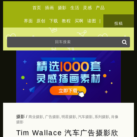
首页
插画
摄影
生活
灵感
产品
界面
原创
下载
教程
买啊
读图
|
关于
投稿
摄影
/
商业摄影
,
广告摄影
,
明星摄影
,
汽车摄影
,
系列摄影
,
肖像
摄影
Tim Wallace 汽车广告摄影欣