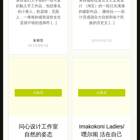
来自迷幻大宇宙的一组可爱
来自撒哈拉复古文艺女装设
的黏土手工作品，包括著名
计 （淘宝）的一组日光满满
的小黄人，机器猫，无面
的摄影作品， 撒哈拉——设
人，一堆堆的感觉送给女生
计灵感源自大自然和各个民
是很不错的选择昂 […]
族的历史文 […]
呆萌范
2014/01/23
2015/09/16
去购买
去购买
问心设计工作室
Imakokoni Ladies/
自然的姿态
嘿尔闹 活在自己