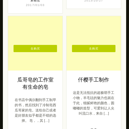
呆萌范
2013/10/27
2017/01/03
去购买
去购买
瓜哥皂的工作室
仟樱手工制作
有生命的皂
这是无法抵抗的超极萌手工
小物，羊毛毡的魅力也就在
在书店中偶尔翻到手工制早
于此，细腻鲜艳的颜色，圆
的书，然后找到了冷制皂西
嘟嘟的造型，可爱到让人尖
瓜哥家的皂。送给自己或者
叫流口水，来自 […]
是好朋友似乎都是不错的选
择。 皂，，其 […]