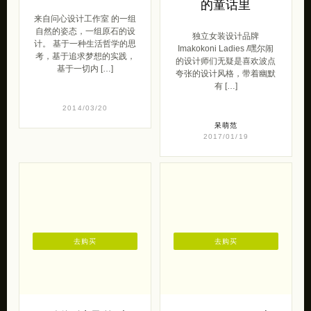
的童话里
来自问心设计工作室 的一组
自然的姿态，一组原石的设
独立女装设计品牌
计。 基于一种生活哲学的思
Imakokoni Ladies /嘿尔闹
考，基于追求梦想的实践，
的设计师们无疑是喜欢波点
基于一切内 […]
夸张的设计风格，带着幽默
有 […]
2014/03/20
呆萌范
2017/01/19
去购买
去购买