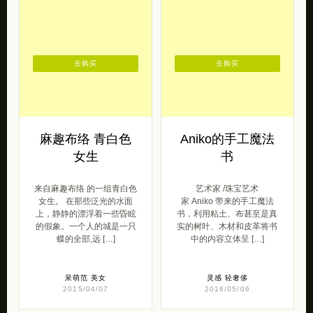
去购买
去购买
麻趣布络 青白色
Aniko的手工魔法
女生
书
来自麻趣布络 的一组青白色
艺术家 /珠宝艺术
女生。 在那些泛光的水面
家 Aniko 带来的手工魔法
上，静静的漂浮着一些昏眩
书，利用粘土、布甚至是真
的假象。一个人的城是一只
实的树叶、木材和皮革将书
蝶的全部,远 […]
中的内容立体呈 […]
呆萌范
美女
灵感
轻奢侈
2015/04/07
2016/05/06