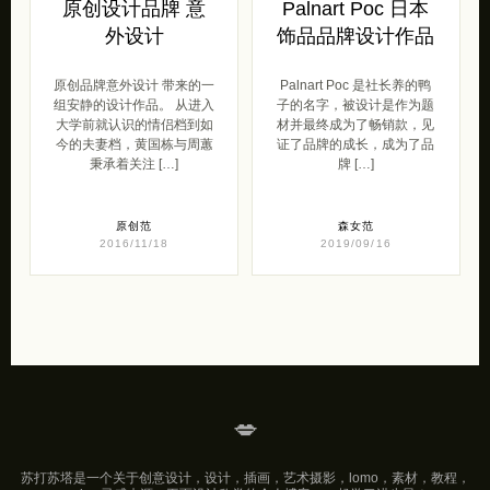
原创设计品牌 意
Palnart Poc 日本
外设计
饰品品牌设计作品
原创品牌意外设计 带来的一
Palnart Poc 是社长养的鸭
组安静的设计作品。 从进入
子的名字，被设计是作为题
大学前就认识的情侣档到如
材并最终成为了畅销款，见
今的夫妻档，黄国栋与周蕙
证了品牌的成长，成为了品
秉承着关注 […]
牌 […]
原创范
森女范
2016/11/18
2019/09/16
💋
苏打苏塔是一个关于创意设计，设计，插画，艺术摄影，lomo，素材，教程，