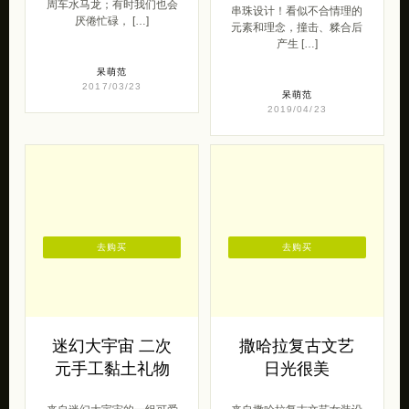
周车水马龙；有时我们也会
串珠设计！看似不合情理的
厌倦忙碌， […]
元素和理念，撞击、糅合后
产生 […]
呆萌范
2017/03/23
呆萌范
2019/04/23
去购买
去购买
迷幻大宇宙 二次
撒哈拉复古文艺
元手工黏土礼物
日光很美