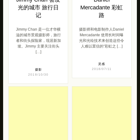
者和街头探险家，现居新加
光和光绘技术来创造这些令
坡。Jimmy 主要关注街头
人难以置信的“彩虹之 […]
[…]
灵感
2018/07/11
摄影
2018/10/30
Yu 城市解构 旅行
Ali Rajabi 纽约街
影像日记
拍《最后日》