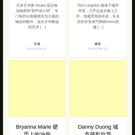
灵感
摄影
2020/10/23
2020/08/13
Bryanna Marie 硬
Danny Duong 城
币上的油画
市摄影欣赏
Bryanna Marie 在几年前开
Danny Duong 是一位才华
始将缩图绘画作为日常练
横溢的自学成才摄影师，是
习，希望通过反复练习磨练
来自加利福尼亚州旧金山的
自己的绘画技能，以较小的
城市探险家。Danny 关注