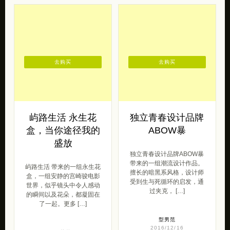
去购买
去购买
屿路生活 永生花
独立青春设计品牌
盒，当你途径我的
ABOW暴
盛放
独立青春设计品牌ABOW暴
带来的一组潮流设计作品。
屿路生活 带来的一组永生花
擅长的暗黑系风格，设计师
盒，一组安静的宫崎骏电影
受到生与死循环的启发，通
世界，似乎镜头中令人感动
过夹克， […]
的瞬间以及花朵，都凝固在
了一起。更多 […]
型男范
2016/12/16
呆萌范
2016/04/29