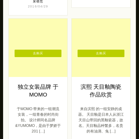
去购买
去购买
独立女装品牌 于
滨熙 天目釉陶瓷
MOMO
作品欣赏
于MOMO 带来的一组潮流
来自滨熙 的一组安静的成
女装，一组青春的时尚街
器。 天目釉是日本人从浙江
拍。 设计师同名品牌
天目山带回的黑釉瓷器，故
&YUMOMO，是由于梦娇于
名。天目釉品种繁多，名贵
201 […]
的有油滴、兔 […]
女王范
轻奢侈
2016/10/17
2015/12/11