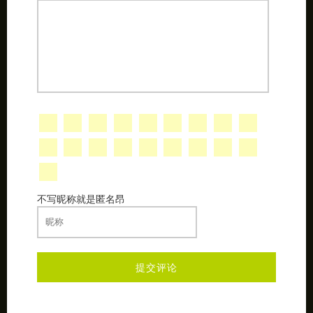
不写昵称就是匿名昂