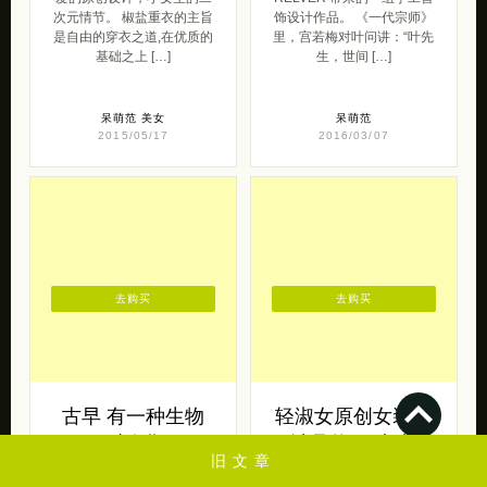
2015/05/17
2016/03/07
去购买
去购买
古早 有一种生物
轻淑女原创女装设
叫吃货
计品牌 Mr九九
古早家令人垂涎的手工糕
夏天当然要是美美的穿着裙
点，色泽形状与美味兼具。
子，美美的出去玩啊，来自
一年前，我还是在校大学
独立女装设计品牌 Mr九九
生，偶然的一次机会，接触
带来的一组轻淑女的服装设
了手工糕点，从小 […]
计。更多美 […]
旧文章