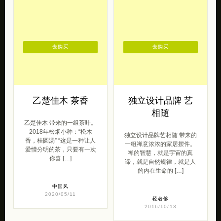
乙楚佳木 茶香
独立设计品牌 艺
相随
乙楚佳木 带来的一组茶叶。
2018年松烟小种：“松木
独立设计品牌艺相随 带来的
香，桂圆汤” “这是一种让人
一组禅意浓浓的家居摆件。
爱憎分明的茶，只要有一次
禅的智慧，就是宇宙的真
你喜 […]
谛，就是自然规律，就是人
的内在生命的 […]
中国风
2020/05/11
轻奢侈
2016/10/13