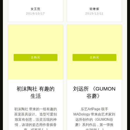
去购买
去购买
初沫陶社 有趣的
刘远所 《GUMON
生活
谷蘑》
初沫陶社 带来的一组有趣的
乐艺ArtPage 联手
茶宠茶具设计。 造型可爱别
MADology 带来由艺术家刘
致富有创意，活灵活现的神
远所创作的《GUMON谷
情，诙谐的姿态用作香插香
蘑》系列作品，第一弹推
座，或家居 […]
出“咔咔 […]
呆萌范
呆萌范
2020/05/08
2020/06/14