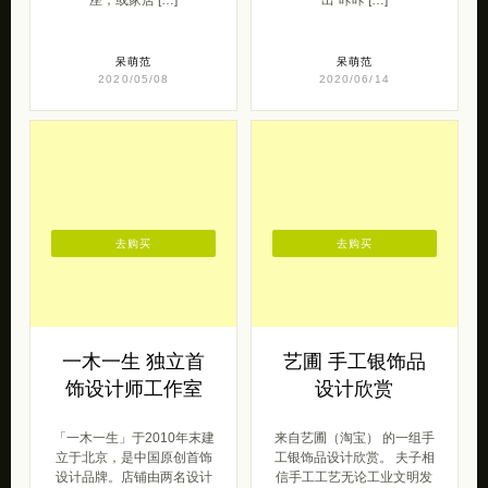
去购买
去购买
一木一生 独立首
艺圃 手工银饰品
饰设计师工作室
设计欣赏
「一木一生」于2010年末建
来自艺圃（淘宝） 的一组手
立于北京，是中国原创首饰
工银饰品设计欣赏。 夫子相
设计品牌。店铺由两名设计
信手工工艺无论工业文明发
师创立，我们均于2012年毕
展到何种程度都是无法替代
业于北 […]
的，因为它 […]
2013/01/23
原创
2013/10/18