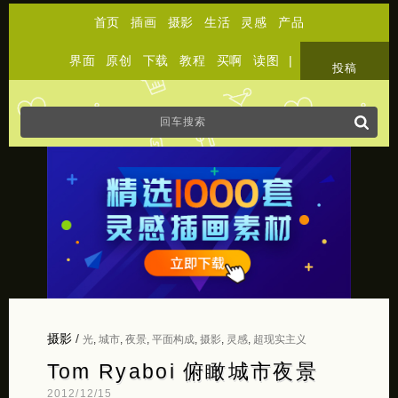
首页
插画
摄影
生活
灵感
产品
界面
原创
下载
教程
买啊
读图
|
关于
投稿
摄影
/
光
,
城市
,
夜景
,
平面构成
,
摄影
,
灵感
,
超现实主义
Tom Ryaboi 俯瞰城市夜景
2012/12/15