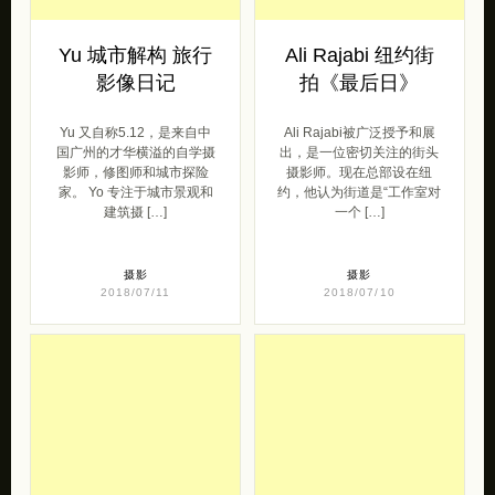
Yu 又自称5.12，是来自中
Ali Rajabi被广泛授予和展
国广州的才华横溢的自学摄
出，是一位密切关注的街头
影师，修图师和城市探险
摄影师。现在总部设在纽
家。 Yo 专注于城市景观和
约，他认为街道是“工作室对
建筑摄 […]
一个 […]
摄影
摄影
2018/07/11
2018/07/10
Cédric Ih 人像摄
Eric Van Nynatten
影欣赏
手机摄影欣赏