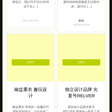
去购买
去购买
椒盐重衣 趣玩设
独立设计品牌 光
计
复号RELVER
椒盐重衣 带来的一组趣玩可
原创设计品牌光复号
爱的原创设计，小女生的二
RELVER 带来的一组手工首
次元情节。 椒盐重衣的主旨
饰设计作品。 《一代宗师》
是自由的穿衣之道,在优质的
里，宫若梅对叶问讲：“叶先
基础之上 […]
生，世间 […]
呆萌范
美女
呆萌范