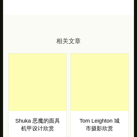
相关文章
Shuka 恶魔的面具
Tom Leighton 城
机甲设计欣赏
市摄影欣赏
日本艺术家 Shuka 是定格
Tom Leighton 着迷于城市
动画师和“机甲设计师”，专
环境，几乎总是在晚上工
门制作以电脑朋克为主题的
作，拍摄荒芜的街道，失去
物品和配件。这位才华横溢
目的并变成气势磅mono的
的艺术 […]
建 […]