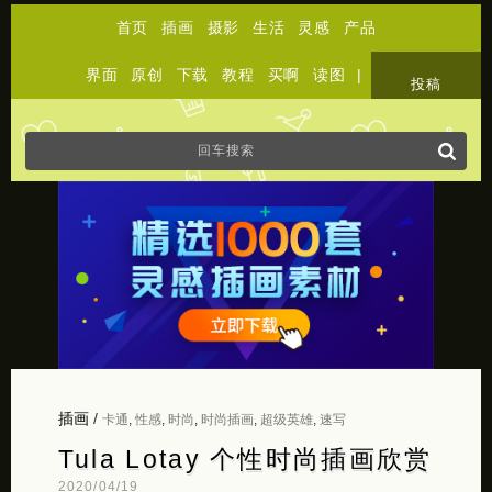
首页
插画
摄影
生活
灵感
产品
界面
原创
下载
教程
买啊
读图
|
关于
投稿
插画
/
卡通
,
性感
,
时尚
,
时尚插画
,
超级英雄
,
速写
Tula Lotay 个性时尚插画欣赏
2020/04/19