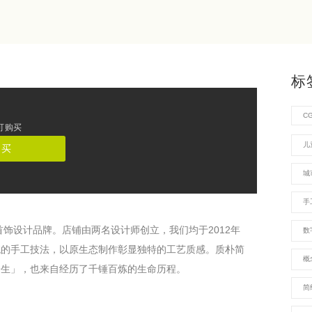
标
C
可购买
儿
购买
城
手
首饰设计品牌。店铺由两名设计师创立，我们均于2012年
数
统的手工技法，以原生态制作彰显独特的工艺质感。质朴简
概
一生」，也来自经历了千锤百炼的生命历程。
简