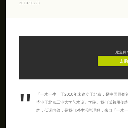
2013/01/23
此宝贝
去
「一木一生」于2010年末建立于北京，是中国原创
毕业于北京工业大学艺术设计学院。我们试着用传
约，低调内敛，是我们对生活的理解，来自「一木