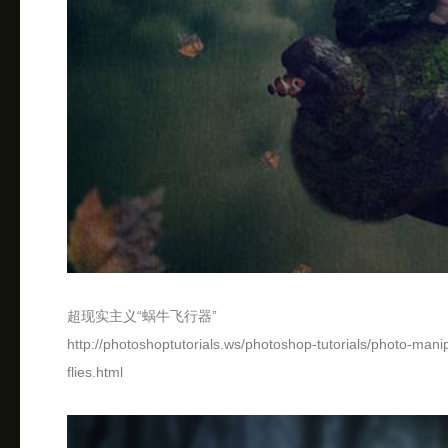
超现实主义“蜗牛飞行器”
http://photoshoptutorials.ws/photoshop-tutorials/photo-manip
flies.html