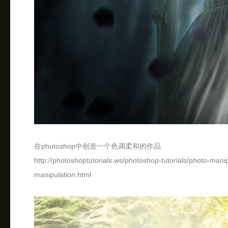
在photoshop中创造一个色调柔和的作品
http://photoshoptutorials.ws/photoshop-tutorials/photo-mani
manipulation.html