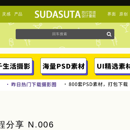
灵感
产品
界面
原创
分享 N.006