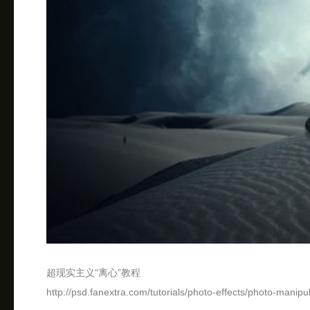
超现实主义“离心”教程
http://psd.fanextra.com/tutorials/photo-effects/photo-manipu