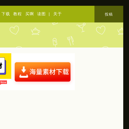
下载
教程
买啊
读图
|
关于
投稿