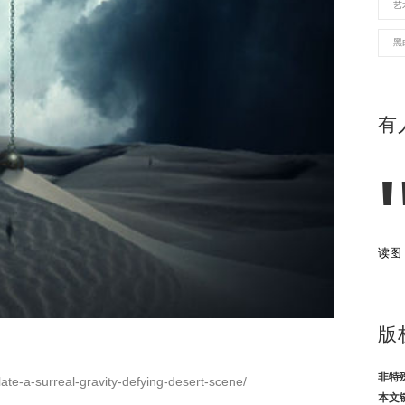
艺
黑
有
读图
版
非特
late-a-surreal-gravity-defying-desert-scene/
本文