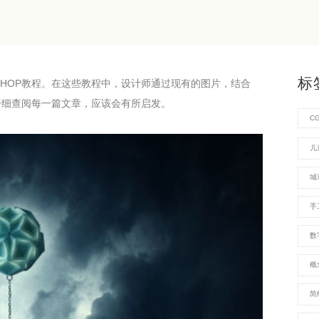
标
SHOP教程。在这些教程中，设计师通过现有的图片，结合
以仔细查阅每一篇文章，应该会有所启发。
C
儿
城
手
数
概
简