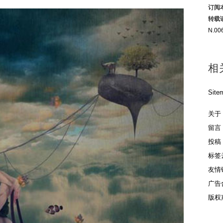
订阅
转载
N.00
相
Site
关于
留言
投稿
标签
友情
广告
版权