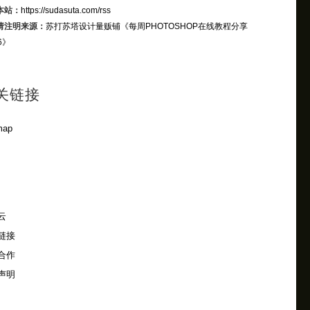
本站：
https://sudasuta.com/rss
请注明来源：
苏打苏塔设计量贩铺
《每周PHOTOSHOP在线教程分享
6》
关链接
map
云
链接
合作
声明