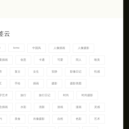
签云
G
lomo
中国风
人像插画
人像摄影
童插画
创意
卡通
可爱
同人
唯美
市
复古
女生
安静
影像日记
性感
工
手绘
插画
摄影
摄影美图
字艺术
旅行
旅行日记
时尚
时尚摄影
念插画
水彩
清新
游戏
漫画
灵感
约
美食
肖像摄影
自然
色彩
艺术