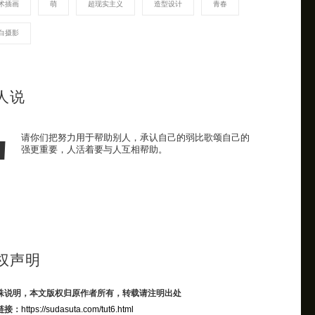
术插画
萌
超现实主义
造型设计
青春
白摄影
人说
请你们把努力用于帮助别人，承认自己的弱比歌颂自己的
强更重要，人活着要与人互相帮助。
权声明
殊说明，本文版权归原作者所有，转载请注明出处
链接：
https://sudasuta.com/tut6.html