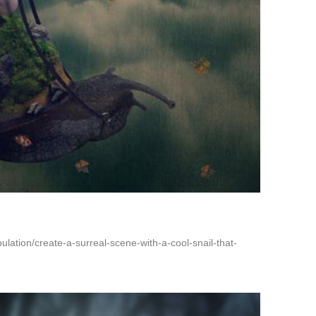
ulation/create-a-surreal-scene-with-a-cool-snail-that-