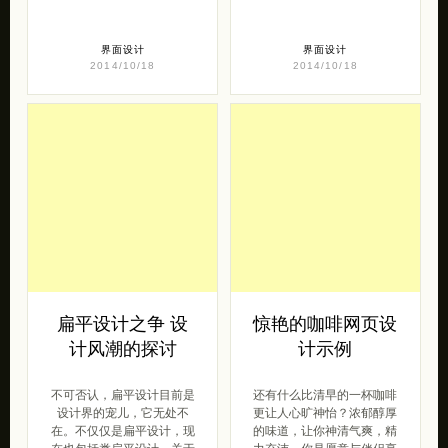
界面设计
界面设计
2014/10/18
2014/10/18
扁平设计之争 设
惊艳的咖啡网页设
计风潮的探讨
计示例
不可否认，扁平设计目前是
还有什么比清早的一杯咖啡
设计界的宠儿，它无处不
更让人心旷神怡？浓郁醇厚
在。不仅仅是扁平设计，现
的味道，让你神清气爽，精