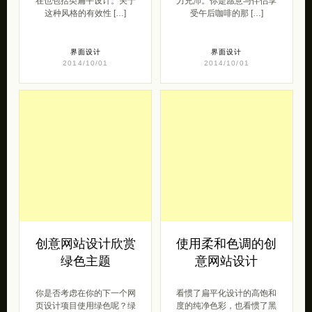
在也包括类扁平设计。关于
力充沛。你是愿意与伴侣享
这种风格的有效性 […]
受午后咖啡的那 […]
界面设计
界面设计
2014/10/01
2014/10/01
创意网站设计欣赏
使用柔和色调的创
绿色主题
意网站设计
你是否考虑在你的下一个网
看惯了扁平化设计的高饱和
页设计项目使用绿色呢？绿
度的纯净色彩，也看惯了黑