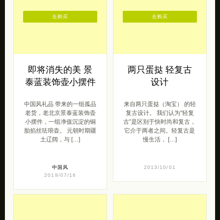
去购买
去购买
即将消失的美 景
两只蛋挞 轻复古
泰蓝装饰壶小摆件
设计
中国风礼品 带来的一组孤品
来自两只蛋挞（淘宝） 的轻
老货，老北京景泰蓝装饰壶
复古设计。 我们认为“轻复
小摆件，一组净值沉淀的铜
古”是区别于快时尚和复古，
胎掐丝珐琅壶。 元朝时期疆
它介于两者之间。轻复古是
土辽阔，与 […]
慢生活， […]
中国风
2013/10/01
2019/07/16