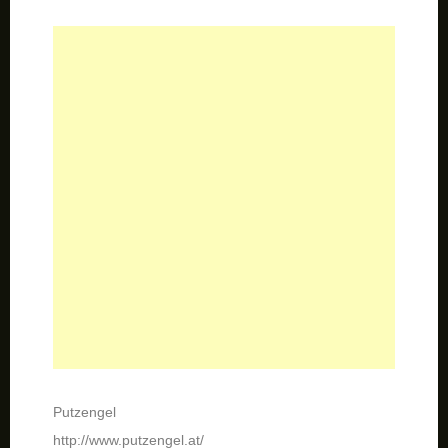
Putzengel
http://www.putzengel.at/