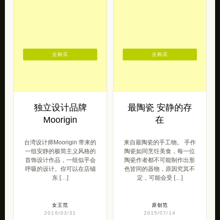
去购买
去购买
独立设计品牌
最陶瓷 安静的存
Moorigin
在
台湾设计师Moorigin 带来的
来自最陶瓷的手工物。 手作
一组安静的极简主义风格的
陶瓷如同烹饪美食，每一位
首饰设计作品，一组似乎会
陶瓷作者都不可能制作出形
呼吸的设计。你可以在店铺
色皆同的器物，原因究其不
东 […]
定，可能会受 […]
女王范
原创范
2016/03/31
2015/07/14