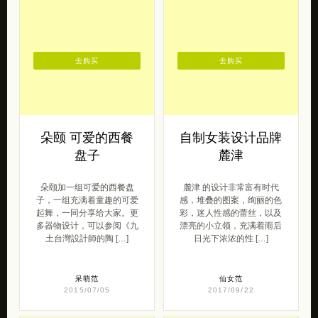
去购买
去购买
朵颐 可爱的西餐
自制女装设计品牌
盘子
麓津
朵颐加一组可爱的西餐盘
麓津 的设计非常富有时代
子，一组充满着童趣的可爱
感，堆叠的图案，绚丽的色
起舞，一同分享给大家。更
彩，迷人性感的蕾丝，以及
多器物设计，可以参阅《九
漂亮的小立领，充满着雨后
土台灣設計師的陶 […]
日光下浓浓的性 […]
呆萌范
仙女范
2015/07/05
2017/09/22