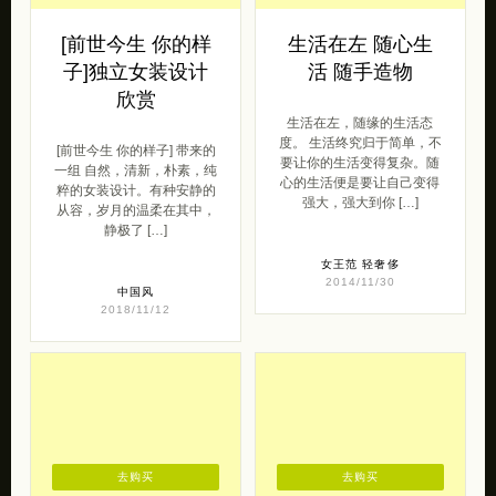
[前世今生 你的样
生活在左 随心生
子]独立女装设计
活 随手造物
欣赏
生活在左，随缘的生活态
度。 生活终究归于简单，不
[前世今生 你的样子] 带来的
要让你的生活变得复杂。随
一组 自然，清新，朴素，纯
心的生活便是要让自己变得
粹的女装设计。有种安静的
强大，强大到你 […]
从容，岁月的温柔在其中，
静极了 […]
女王范
轻奢侈
2014/11/30
中国风
2018/11/12
去购买
去购买