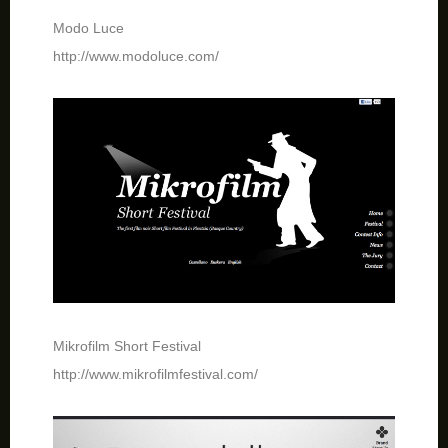
Modo Luce
http://www.modoluce.com/
Mikrofilm Short Festival
http://www.mikrofilmfestival.com/