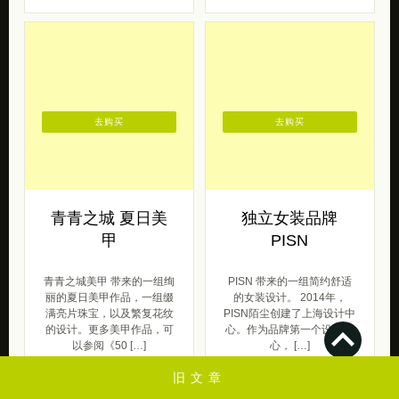
去购买
去购买
青青之城 夏日美
独立女装品牌
甲
PISN
青青之城美甲 带来的一组绚
PISN 带来的一组简约舒适
丽的夏日美甲作品，一组缀
的女装设计。 2014年，
满亮片珠宝，以及繁复花纹
PISN陌尘创建了上海设计中
的设计。更多美甲作品，可
心。作为品牌第一个设计中
以参阅《50 […]
心， […]
旧文章
呆萌范
原创范