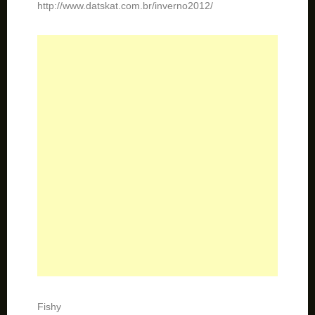
http://www.datskat.com.br/inverno2012/
Fishy