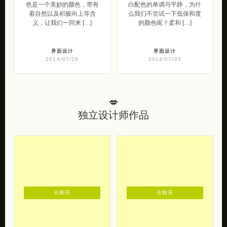
色是一个美妙的颜色，带有
白配色的单调与平静，为什
着自然以及积极向上等含
么我们不尝试一下低保和度
义，让我们一同来 […]
的颜色呢？柔和 […]
界面设计
界面设计
2014/07/29
2014/07/03
💋
独立设计师作品
去购买
去购买