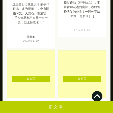
摄影作品《林中仙女》，带
这里是石七独立设计 的手作
着蕾丝花边的魔法，卷曲蓬
日志（多为限蠆），也有旧
松头发的公主！一同分享给
物时光。天然石、古董物、
大家，更多仙 […]
手作饰品都不会是十全十
美，但比起流水 […]
2014/03/20
呆萌范
2018/01/19
去购买
去购买
独立潮牌 木村井
Rinka大小姐 关于
旧文章
泓
青春