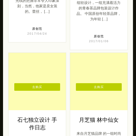
光线的把握非常令人印象深
组轻设计，一组充满着活力
刻，当然，他家是卖女装
的青春茶品牌包装设计作
的。蕾丝， […]
品。 中国原创年轻茶品牌，
为年轻 […]
原创范
2017/04/24
原创范
2017/01/06
去购买
去购买
石七独立设计 手
月芝猫 林中仙女
作日志
来自月芝猫品牌 的一组时尚