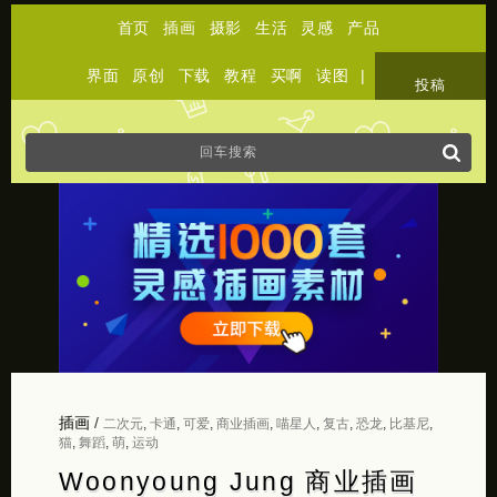
首页
插画
摄影
生活
灵感
产品
界面
原创
下载
教程
买啊
读图
|
关于
投稿
插画
/
二次元
,
卡通
,
可爱
,
商业插画
,
喵星人
,
复古
,
恐龙
,
比基尼
,
猫
,
舞蹈
,
萌
,
运动
Woonyoung Jung 商业插画