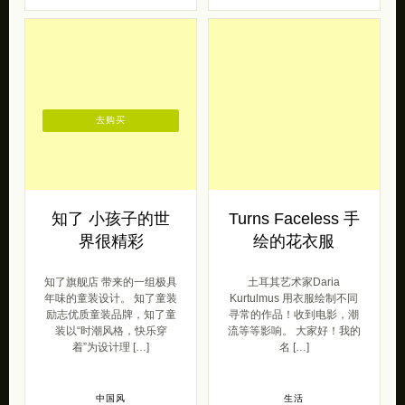
去购买
知了 小孩子的世
Turns Faceless 手
界很精彩
绘的花衣服
知了旗舰店 带来的一组极具
土耳其艺术家Daria
年味的童装设计。 知了童装
Kurtulmus 用衣服绘制不同
励志优质童装品牌，知了童
寻常的作品！收到电影，潮
装以“时潮风格，快乐穿
流等等影响。 大家好！我的
着”为设计理 […]
名 […]
中国风
生活