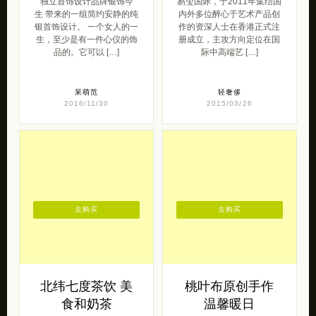
独立首饰设计品牌银饰今
易玺国际，于2011年集结国
生 带来的一组简约安静的纯
内外多位醉心于艺术产品创
银首饰设计。 一个女人的一
作的资深人士在香港正式注
生，至少是有一件心仪的饰
册成立，主攻方向定位在国
品的。它可以 […]
际中高端艺 […]
呆萌范
轻奢侈
2016/11/30
2015/03/26
去购买
去购买
北纬七度茶饮 美
桃叶布原创手作
食和奶茶
温馨暖日