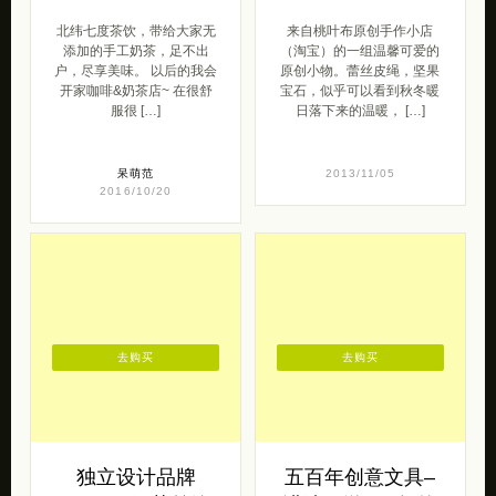
北纬七度茶饮，带给大家无
来自桃叶布原创手作小店
添加的手工奶茶，足不出
（淘宝）的一组温馨可爱的
户，尽享美味。 以后的我会
原创小物。蕾丝皮绳，坚果
开家咖啡&奶茶店~ 在很舒
宝石，似乎可以看到秋冬暖
服很 […]
日落下来的温暖， […]
呆萌范
2013/11/05
2016/10/20
去购买
去购买
独立设计品牌
五百年创意文具–