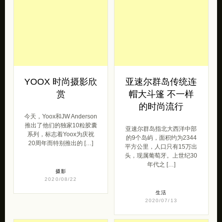
YOOX 时尚摄影欣
亚速尔群岛传统连
赏
帽大斗篷 不一样
的时尚流行
今天，Yoox和JW Anderson
推出了他们的独家10粒胶囊
亚速尔群岛指北大西洋中部
系列，标志着Yoox为庆祝
的9个岛屿，面积约为2344
20周年而特别推出的 […]
平方公里，人口只有15万出
头，现属葡萄牙。上世纪30
年代之 […]
摄影
2020/08/22
生活
2020/07/13