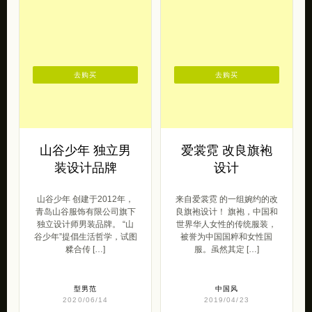
去购买
去购买
山谷少年 独立男
爱裳霓 改良旗袍
装设计品牌
设计
山谷少年 创建于2012年，
来自爱裳霓 的一组婉约的改
青岛山谷服饰有限公司旗下
良旗袍设计！ 旗袍，中国和
独立设计师男装品牌。 “山
世界华人女性的传统服装，
谷少年”提倡生活哲学，试图
被誉为中国国粹和女性国
糅合传 […]
服。虽然其定 […]
型男范
中国风
2020/06/14
2019/04/23