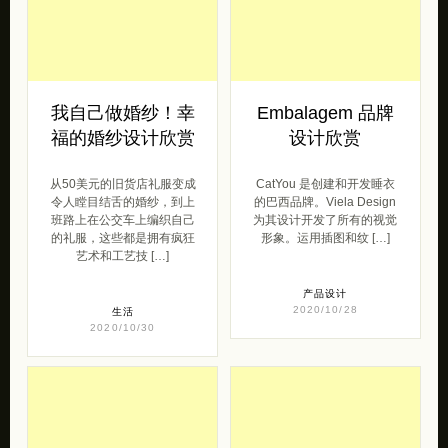
我自己做婚纱！幸
Embalagem 品牌
福的婚纱设计欣赏
设计欣赏
从50美元的旧货店礼服变成
CatYou 是创建和开发睡衣
令人瞠目结舌的婚纱，到上
的巴西品牌。Viela Design
班路上在公交车上编织自己
为其设计开发了所有的视觉
的礼服，这些都是拥有疯狂
形象。运用插图和纹 […]
艺术和工艺技 […]
产品设计
2020/10/28
生活
2020/10/30