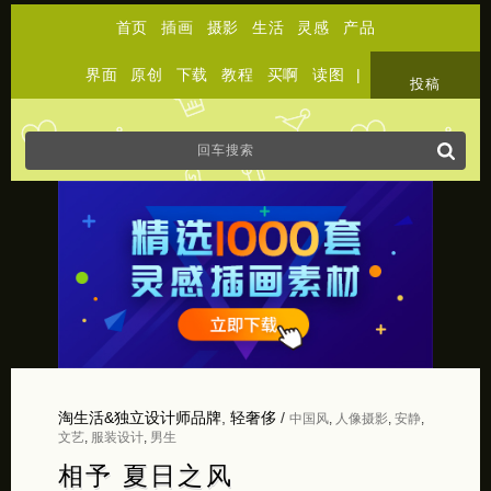
首页
插画
摄影
生活
灵感
产品
界面
原创
下载
教程
买啊
读图
|
关于
投稿
淘生活&独立设计师品牌
,
轻奢侈
/
中国风
,
人像摄影
,
安静
,
文艺
,
服装设计
,
男生
相予 夏日之风