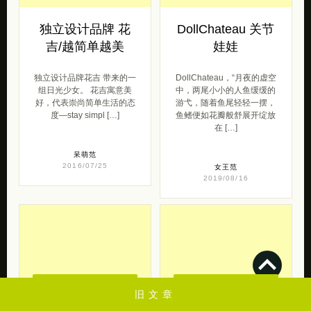
独立设计品牌 花
DollChateau 关节
吉/越简单越美
娃娃
独立设计品牌花吉 带来的一
DollChateau，“月夜的虚空
组日光少女。 花吉寓意美
中，两尾小小的人鱼缓缓的
好，代表崇尚简单生活的态
游弋，随着鱼尾轻轻一摆，
度—stay simpl […]
鱼鳍便如花瓣般舒展开绽放
在 […]
呆萌范
2016/07/25
女王范
2019/08/16
去购买
去购买
旧文章