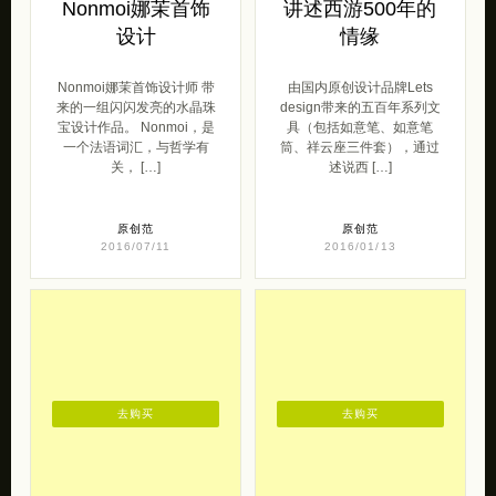
Nonmoi娜茉首饰
讲述西游500年的
设计
情缘
Nonmoi娜茉首饰设计师 带
由国内原创设计品牌Lets
来的一组闪闪发亮的水晶珠
design带来的五百年系列文
宝设计作品。 Nonmoi，是
具（包括如意笔、如意笔
一个法语词汇，与哲学有
筒、祥云座三件套），通过
关， […]
述说西 […]
原创范
原创范
2016/07/11
2016/01/13
去购买
去购买