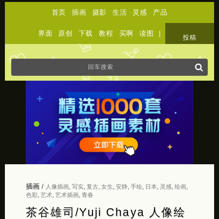
首页
插画
摄影
生活
灵感
产品
界面
原创
下载
教程
买啊
读图
|
关于
投稿
插画
/
人像插画
,
写实
,
复古
,
女生
,
安静
,
手绘
,
日本
,
灵感
,
绘画
,
色彩
,
艺术
,
艺术插画
,
青春
茶谷雄司/Yuji Chaya 人像绘