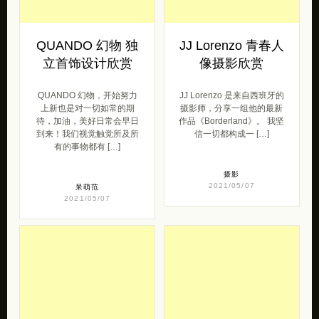
去购买
QUANDO 幻物 独
JJ Lorenzo 青春人
立首饰设计欣赏
像摄影欣赏
QUANDO 幻物，开始努力
JJ Lorenzo 是来自西班牙的
上新也是对一切如常的期
摄影师，分享一组他的最新
待，加油，美好日常会早日
作品《Borderland》。 我坚
到来！我们视觉触觉所及所
信一切都构成一 […]
有的事物都有 […]
摄影
2021/05/07
呆萌范
2021/05/07