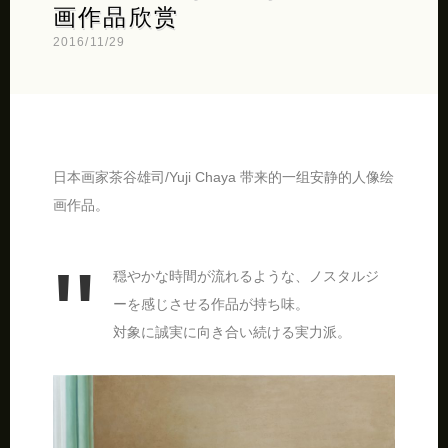
画作品欣赏
2016/11/29
日本画家茶谷雄司/Yuji Chaya 带来的一组安静的人像绘
画作品。
穏やかな時間が流れるような、ノスタルジ
ーを感じさせる作品が持ち味。
対象に誠実に向き合い続ける実力派。