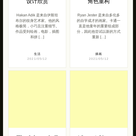
Hakan Adik 纹身
Ryan Jester 游戏
设计欣赏
角色重构
Hakan Adik 是来自伊斯坦
Ryan Jester 是来自多伦多
布尔的纹身艺术家。他的风
的自学成才的画家。卡通一
格极简，小巧且注重细节。
直是他童年的重要组成部
作品受到绘画，电影，插图
分，因此他尝试以新的方式
和拼 […]
重新 […]
生活
插画
2021/05/12
2021/05/12