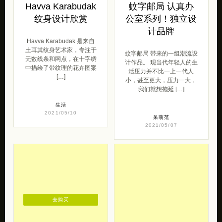
Havva Karabudak
蚊字邮局 认真办
纹身设计欣赏
公室系列！独立设
计品牌
Havva Karabudak 是来自
土耳其纹身艺术家，专注于
蚊字邮局 带来的一组潮流设
无数线条和网点，在十字绣
计作品。 现当代年轻人的生
中描绘了带纹理的花卉图案
活压力并不比一上一代人
[…]
小，甚至更大，压力一大，
我们就想拖延 […]
生活
2021/05/10
呆萌范
2021/05/07