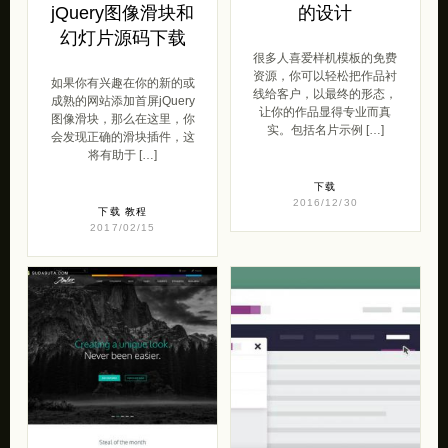
jQuery图像滑块和
的设计
幻灯片源码下载
很多人喜爱样机模板的免费
资源，你可以轻松把作品衬
如果你有兴趣在你的新的或
线给客户，以最终的形态，
成熟的网站添加首屏jQuery
让你的作品显得专业而真
图像滑块，那么在这里，你
实。包括名片示例 […]
会发现正确的滑块插件，这
将有助于 […]
下载
2016/12/30
下载
教程
2017/02/15