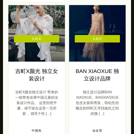
去购买
去购买
吉町X颜光 独立女
BAN XIAOXUE 独
装设计
立设计品牌
吉町X颜光独立设计 带来的
独立设计品牌BAN
一组带有浓厚中国元素的女
XIAOXUE。BANXIAOXUE
装设计作品。 这里拒绝平
包含女装和男装，弱化性别
庸，保守派在这里一无所
概念的同时又寻找彼此之间
获， 倡导个性 […]
的微 […]
中国风
仙女范