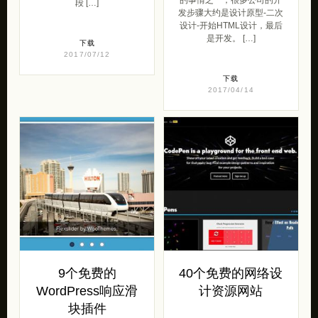
段 […]
发步骤大约是设计原型-二次
设计-开始HTML设计，最后
是开发。 […]
下载
2017/07/12
下载
2017/04/14
9个免费的
40个免费的网络设
WordPress响应滑
计资源网站
块插件