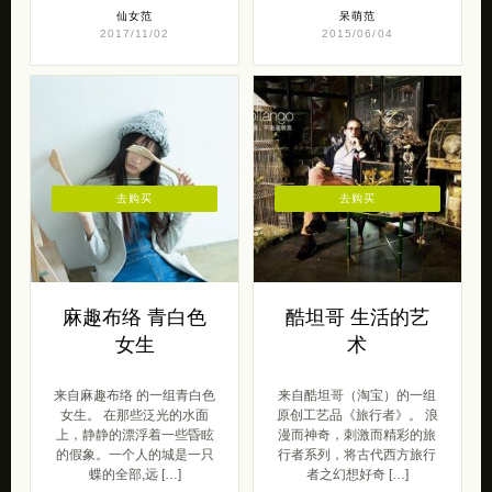
仙女范
呆萌范
2017/11/02
2015/06/04
去购买
去购买
麻趣布络 青白色
酷坦哥 生活的艺
女生
术
来自麻趣布络 的一组青白色
来自酷坦哥（淘宝）的一组
女生。 在那些泛光的水面
原创工艺品《旅行者》。 浪
上，静静的漂浮着一些昏眩
漫而神奇，刺激而精彩的旅
的假象。一个人的城是一只
行者系列，将古代西方旅行
蝶的全部,远 […]
者之幻想好奇 […]