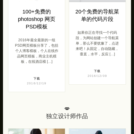
100+免费的
20个免费的导航菜
photoshop 网页
单的代码片段
PSD模板
如果你正在寻找一个代码
段，为网站创建一个导航菜
2016年最全最新的一组
单，那么不要犹豫了，点进
PSD网页模板分享了，包括
来吧！从固定，自动隐藏，
个人博客模板，个人在线作
垂直，水平，反应 […]
品网页模板，商业主机模
板，在线酒店模 […]
下载
2016/12/09
下载
2016/12/19
💋
独立设计师作品