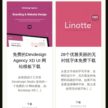
免费的Devdesign
28个优雅美丽的无
Agency XD UI 网
衬线字体免费下载
站模板下载
从复古字体到手写字体，在
网页设计中，充斥着各种免
由美国设计工作室
费和高级的字体。如果不知
Devdesign Studio 发布的一
道要选择哪种字体，那么请
个免费的 UI 网站模板，由
使用无衬线字体 […]
Bootstrap 4作 […]
下载
下载
2018/01/08
2019/11/18