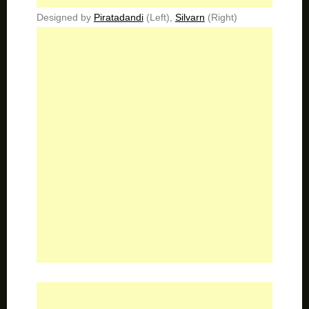
Designed by
Piratadandi
(Left),
Silvarn
(Right)