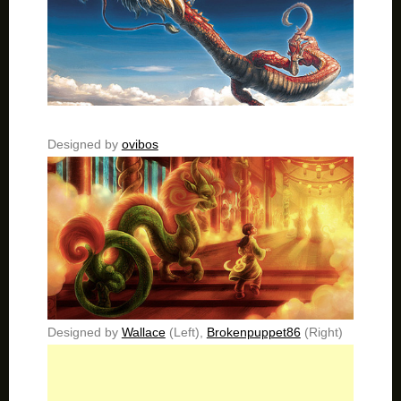
Designed by
ovibos
Designed by
Wallace
(Left),
Brokenpuppet86
(Right)