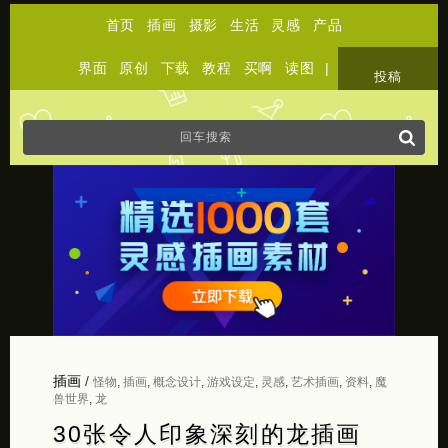
首页
插画
摄影
生活
灵感
产品
界面
原创
下载
教程
买啊
读图
|
关于
投稿
插画
/
怪物
,
插画
,
概念设计
,
游戏设定
,
灵感
,
艺术插画
,
资料
,
魔
兽世界
,
龙
30张令人印象深刻的龙插画