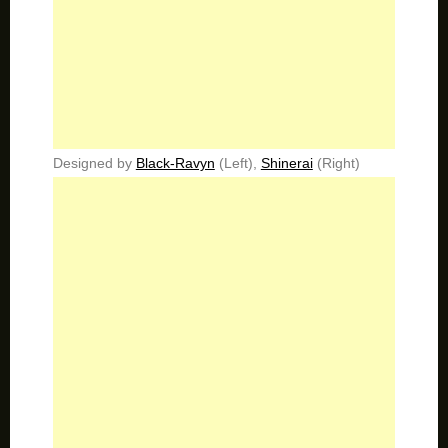
Designed by
Black-Ravyn
(Left),
Shinerai
(Right)