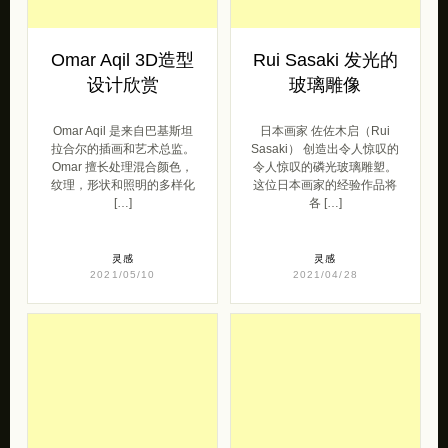
Omar Aqil 3D造型
Rui Sasaki 发光的
设计欣赏
玻璃雕像
Omar Aqil 是来自巴基斯坦
日本画家 佐佐木启（Rui
拉合尔的插画和艺术总监。
Sasaki） 创造出令人惊叹的
Omar 擅长处理混合颜色，
令人惊叹的磷光玻璃雕塑。
纹理，形状和照明的多样化
这位日本画家的经验作品将
[…]
各 […]
灵感
灵感
2021/05/10
2021/04/28