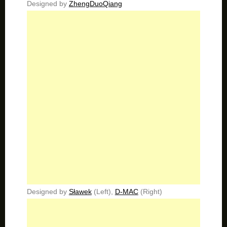
Designed by
ZhengDuoQiang
Designed by
Sławek
(Left),
D-MAC
(Right)