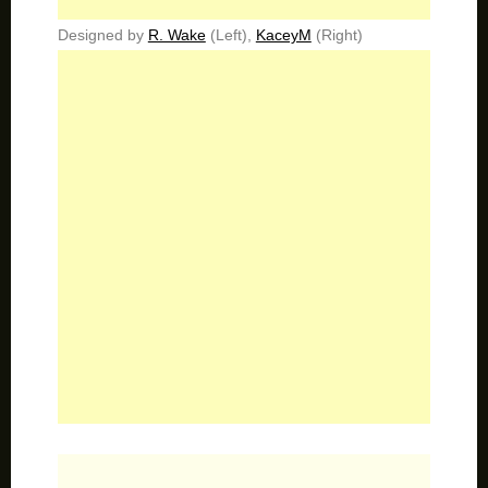
Designed by
R. Wake
(Left),
KaceyM
(Right)