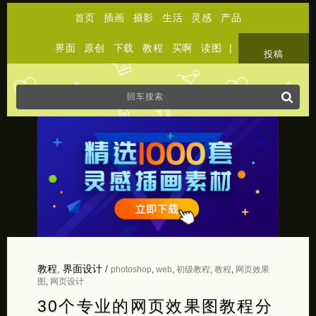
首页
插画
摄影
生活
灵感
产品
界面
原创
下载
教程
买啊
读图
|
关于
投稿
教程
,
界面设计
/
photoshop
,
web
,
初级教程
,
教程
,
网页效果
图
,
网页设计
30个专业的网页效果图教程分