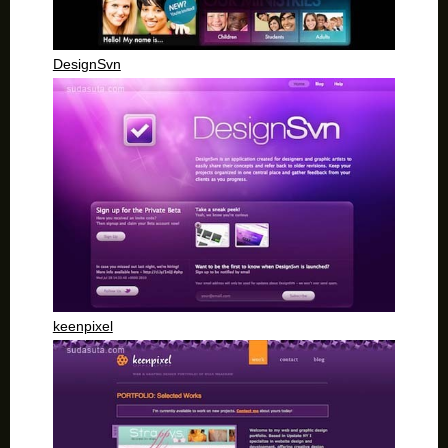
DesignSvn
keenpixel