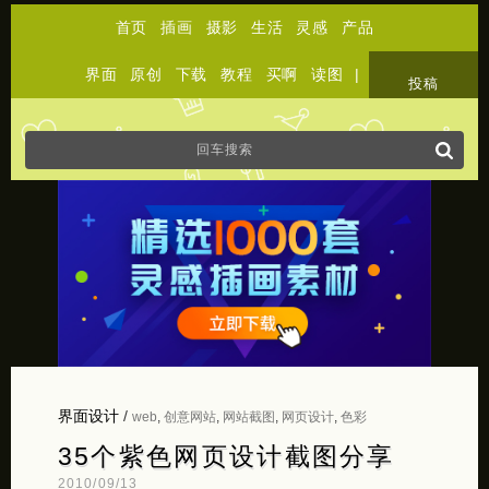
首页
插画
摄影
生活
灵感
产品
界面
原创
下载
教程
买啊
读图
|
关于
投稿
界面设计
/
web
,
创意网站
,
网站截图
,
网页设计
,
色彩
35个紫色网页设计截图分享
2010/09/13