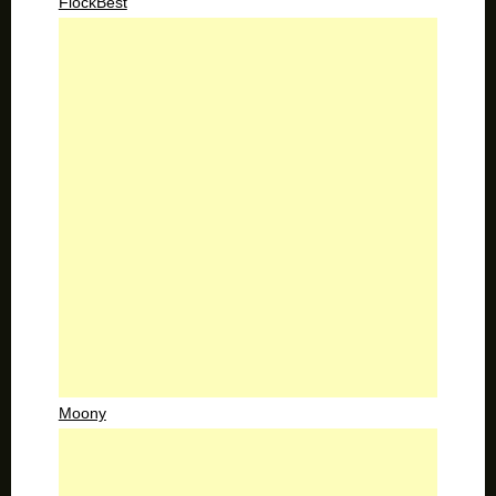
FlockBest
Moony