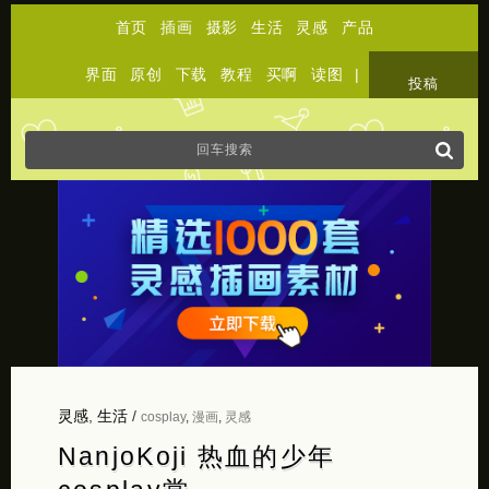
首页
插画
摄影
生活
灵感
产品
界面
原创
下载
教程
买啊
读图
|
关于
投稿
灵感
,
生活
/
cosplay
,
漫画
,
灵感
NanjoKoji 热血的少年