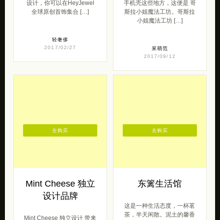
轻奢侈
2017/02/27
呆萌范
2017/09/12
去购买
去购买
Mint Cheese 独立
东篱生活馆
设计品牌
这是一种生活态度，一杯茗
茶，半天闲散。泥土的馨香
Mint Cheese 独立设计 带来
在炼制中凝固在陶瓷中，一
的一组复古风潮的人像摄影
只茶碗的幸福也许是只有能
作品。 Mint Cheese是由自
读懂的人才会理 […]
由摄影师Ju […]