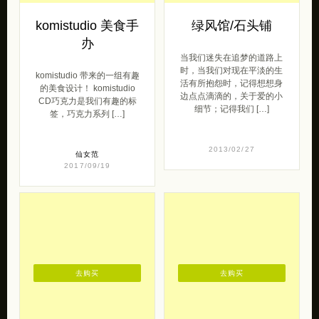
办
当我们迷失在追梦的道路上
时，当我们对现在平淡的生
komistudio 带来的一组有趣
活有所抱怨时，记得想想身
的美食设计！ komistudio
边点点滴滴的，关于爱的小
CD巧克力是我们有趣的标
细节；记得我们 […]
签，巧克力系列 […]
2013/02/27
仙女范
2017/09/19
去购买
去购买
独立包包设计品牌
初沫陶社 有趣的