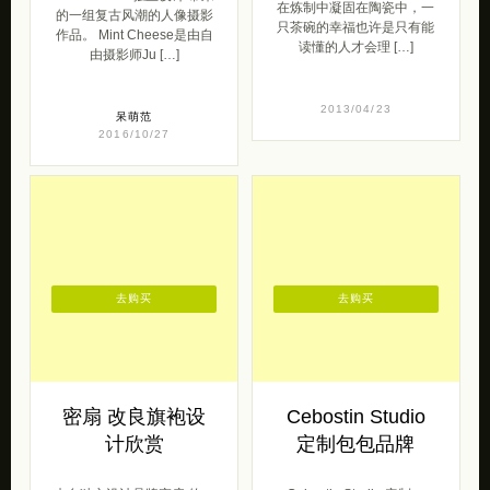
2013/04/23
呆萌范
2016/10/27
去购买
去购买
密扇 改良旗袍设
Cebostin Studio
计欣赏
定制包包品牌
来自独立设计品牌密扇 的一
Cebostin Studio 定制，
组中国风韵味十足的改良旗
Cebostin 家包包常使用同色
袍设计。 “做自己”这也许是
系拼色，追求简洁优雅的同