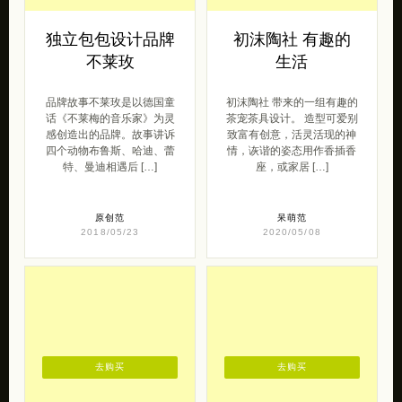
不莱玫
生活
品牌故事不莱玫是以德国童
初沫陶社 带来的一组有趣的
话《不莱梅的音乐家》为灵
茶宠茶具设计。 造型可爱别
感创造出的品牌。故事讲诉
致富有创意，活灵活现的神
四个动物布鲁斯、哈迪、蕾
情，诙谐的姿态用作香插香
特、曼迪相遇后 […]
座，或家居 […]
原创范
呆萌范
2018/05/23
2020/05/08
去购买
去购买