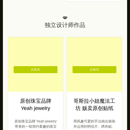
💋
独立设计师作品
去购买
去购买
原创珠宝品牌
哥斯拉小姐魔法工
Yeah jewelry
坊 贩卖原创贴纸
原创珠宝品牌 Yeah jewelry
用风趣可爱的手法画出插画
带来的一组简约童趣的珠宝
并运用到明信片、绣布贴、
设计，你可以在HeyJewel
手机壳这些地方，这便是 哥
全球原创首饰集合 […]
斯拉小姐魔法工坊。哥斯拉
小姐魔法工坊 […]