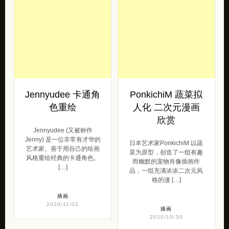
Jennyudee 卡通角
PonkichiM 蔬菜拟
色重绘
人化 二次元漫画
欣赏
Jennyudee (又被称作
Jenny) 是一位非常有才华的
日本艺术家PonkichiM 以蔬
艺术家。善于用自己的绘画
菜为原型，创造了一组有趣
风格重绘经典的卡通角色。
而幽默的宠物肖像插画作
[…]
品，一组充满浓浓二次元风
格的漫 […]
插画
2020/11/02
插画
2020/10/30