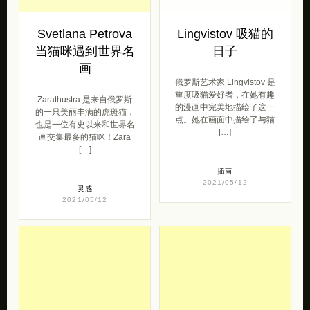
当猫咪遇到世界名
日子
画
俄罗斯艺术家 Lingvistov 是
重度吸猫爱好者，在她有趣
Zarathustra 是来自俄罗斯
的漫画中完美地描绘了这一
的一只美丽丰满的虎斑猫，
点。她在画面中描绘了与猫
也是一位有史以来和世界名
[…]
画交集最多的猫咪！Zara
[…]
插画
2021/05/12
灵感
2021/05/12