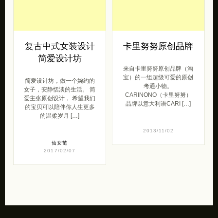
复古中式女装设计
卡里努努原创品牌
简爱设计坊
来自卡里努努原创品牌（淘
宝）的一组超级可爱的原创
简爱设计坊，做一个婉约的
考通小物。
女子，安静恬淡的生活。 简
CARINONO（卡里努努）
爱主张原创设计， 希望我们
品牌以意大利语CARI […]
的宝贝可以陪伴你人生更多
的温柔岁月 […]
2013/11/02
仙女范
2017/02/07
💋