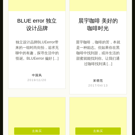
BLUE error 独立
晨宇咖啡 美好的
设计品牌
咖啡时光
独立设计品牌BLUEerror带
晨宇咖啡 ，咖啡的苦，本就
来的一组时尚街拍，追求无
是一种励志。但如果你在黑
聊中的有趣，探寻生活中的
咖啡中找到甜，或许生活的
怪诞。BLUEerror 偏好 […]
甜蜜就能找到你。让我们通
过咖啡找到满 […]
中国风
2019/11/20
呆萌范
2017/04/13
去购买
去购买