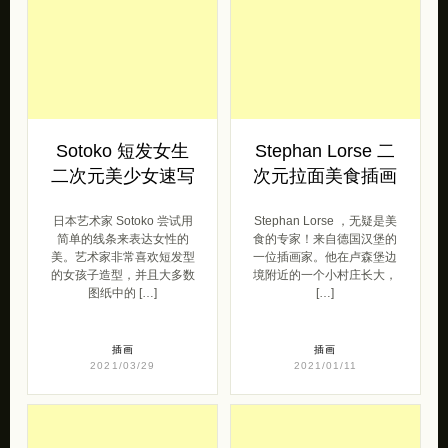
Sotoko 短发女生
Stephan Lorse 二
二次元美少女速写
次元拉面美食插画
日本艺术家 Sotoko 尝试用
Stephan Lorse ，无疑是美
简单的线条来表达女性的
食的专家！来自德国汉堡的
美。艺术家非常喜欢短发型
一位插画家。他在卢森堡边
的女孩子造型，并且大多数
境附近的一个小村庄长大，
图纸中的 […]
[…]
插画
插画
2021/03/29
2021/01/11