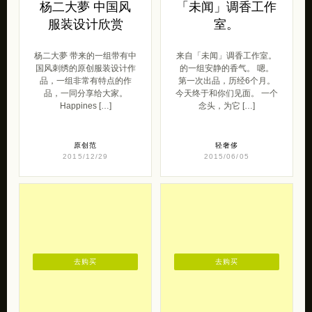
杨二大夢 带来的一组带有中
来自「未闻」调香工作室。
国风刺绣的原创服装设计作
的一组安静的香气。 嗯。
品，一组非常有特点的作
第一次出品，历经6个月。
品，一同分享给大家。
今天终于和你们见面。 一个
Happines […]
念头，为它 […]
原创范
轻奢侈
2015/12/29
2015/06/05
去购买
去购买
komistudio 美食手
绿风馆/石头铺