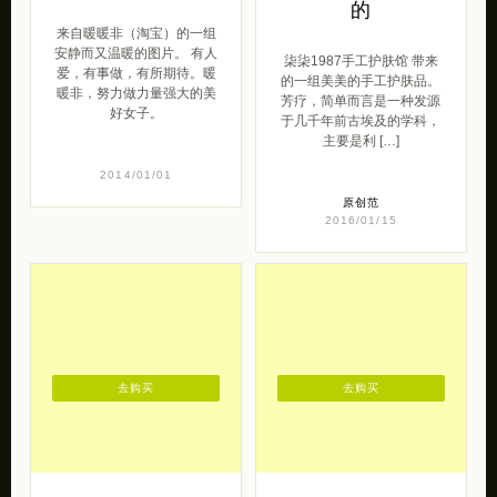
柒柒1987手工护肤馆 带来
爱，有事做，有所期待。暖
的一组美美的手工护肤品。
暖非，努力做力量强大的美
芳疗，简单而言是一种发源
好女子。
于几千年前古埃及的学科，
主要是利 […]
2014/01/01
原创范
2016/01/15
去购买
去购买
杨二大夢 中国风
「未闻」调香工作
服装设计欣赏
室。