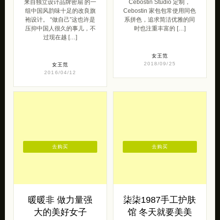
压抑中国人很久的事儿，不
时也注重丰富的 […]
过现在越 […]
女王范
2018/09/25
女王范
2016/04/12
去购买
去购买
暖暖非 做力量强
柒柒1987手工护肤
大的美好女子
馆 冬天就要美美
的
来自暖暖非（淘宝）的一组
安静而又温暖的图片。 有人