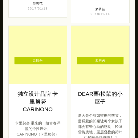
型男范
2017/01/18
呆萌范
2018/11/14
去购买
去购买
独立设计品牌 卡
DEAR栗/松鼠的小
里努努
屋子
CARINONO
夏天是个甜如蜜糖的季节，
蛋糕般的长裙让每个女孩子
卡里努努 带来的一组青春洋
都会有些心动的感觉，轻薄
溢的个性设计。
雪纺质地，层层叠叠的荷叶
CARINONO（卡里努努）
边轻轻走动也能 […]