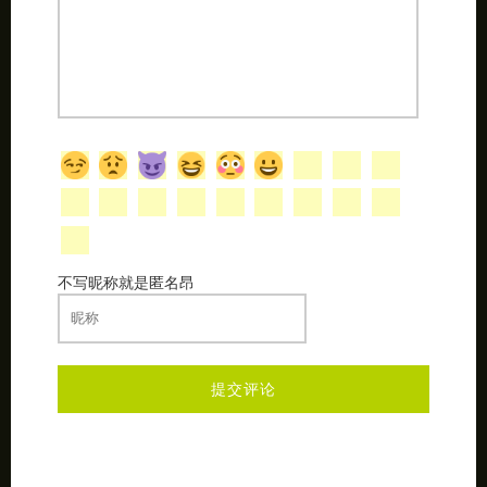
不写昵称就是匿名昂