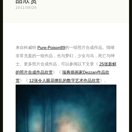
品欣赏
2011/08/26
来自科威特
Pure-Poison89
的一组照片合成作品。情绪
非常充盈的一组作品，光与梦幻，少女与马，死亡与绅
士。更多照片合成作品，可以参阅以下文章《
25张新鲜
的照片合成作品欣赏
》《
瑞典插画家Dezzan作品欣
赏
》《
12张令人眼花缭乱的数字艺术作品欣赏
》。