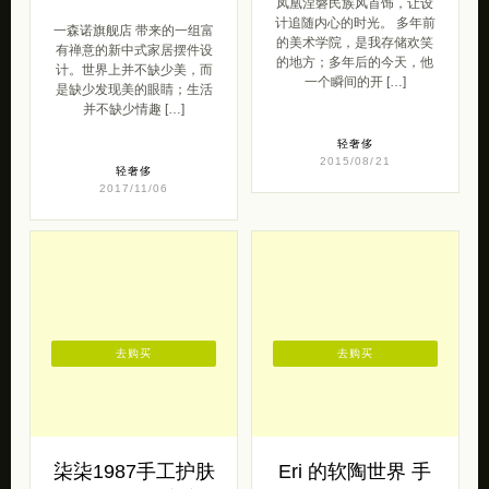
凤凰涅磐民族风首饰，让设
计追随内心的时光。 多年前
一森诺旗舰店 带来的一组富
的美术学院，是我存储欢笑
有禅意的新中式家居摆件设
的地方；多年后的今天，他
计。世界上并不缺少美，而
一个瞬间的开 […]
是缺少发现美的眼睛；生活
并不缺少情趣 […]
轻奢侈
2015/08/21
轻奢侈
2017/11/06
去购买
去购买
柒柒1987手工护肤
Eri 的软陶世界 手