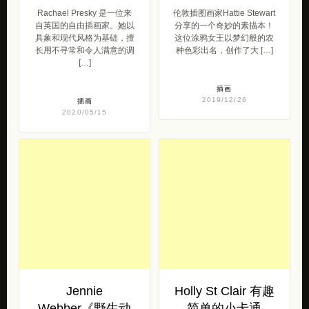
Rachael Presky 是一位来
伦敦插图画家Hattie Stewart
自英国的自由插画家。她以
分享的一个奇妙的素描本！
具象和现代风格为基础，擅
这位涂鸦女王以梦幻般的农
长用不寻常和令人满意的调
种色彩出名，创作了大 […]
[…]
插画
2019/12/26
插画
2020/05/15
Jennie
Holly St Clair 有趣
Webber《野生动
简单的小卡通