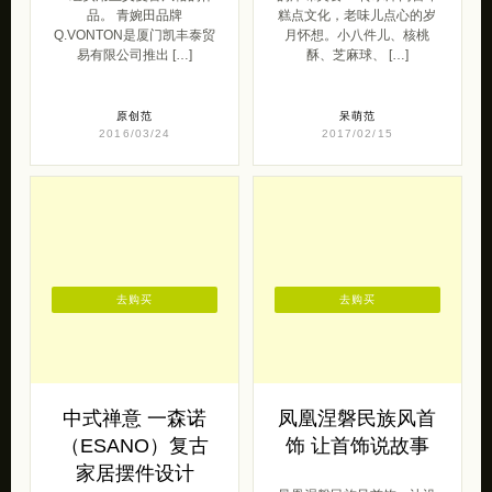
品。 青婉田品牌
糕点文化，老味儿点心的岁
Q.VONTON是厦门凯丰泰贸
月怀想。小八件儿、核桃
易有限公司推出 […]
酥、芝麻球、 […]
原创范
呆萌范
2016/03/24
2017/02/15
去购买
去购买
中式禅意 一森诺
凤凰涅磐民族风首
（ESANO）复古
饰 让首饰说故事
家居摆件设计