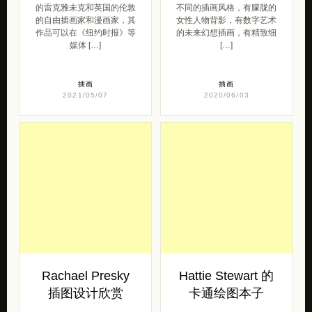
的雷克雅未克和英国的伦敦
不同的插画风格，有朦胧的
的自由插画家和漫画家，其
女性人物背影，有数字艺术
作品可以在《纽约时报》等
的未来幻想插画，有精致细
媒体 […]
[…]
插画
插画
2021/05/07
2020/06/03
Rachael Presky
Hattie Stewart 的
插图设计欣赏
卡通绘图本子