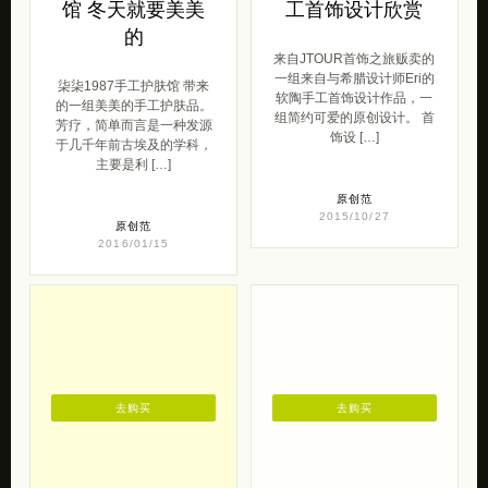
馆 冬天就要美美
工首饰设计欣赏
的
来自JTOUR首饰之旅贩卖的
一组来自与希腊设计师Eri的
柒柒1987手工护肤馆 带来
软陶手工首饰设计作品，一
的一组美美的手工护肤品。
组简约可爱的原创设计。 首
芳疗，简单而言是一种发源
饰设 […]
于几千年前古埃及的学科，
主要是利 […]
原创范
2015/10/27
原创范
2016/01/15
去购买
去购买