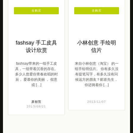
去购买
去购买
fashsay 手工皮具
小林创意 手绘明
设计欣赏
信片
fashsay带来的一组手工皮
来自小林创意（淘宝） 的一
具，一组带着沉香的存在。
组手绘明信片。 你有多久没
多少人曾爱你青春欢唱的时
有提笔写字，有多久没有问
辰， 爱慕你的美丽 ， 假意
候远方的朋友？邮差先生，
或 […]
你还骑着你 […]
原创范
2013/11/07
2015/08/21