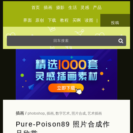
首页
插画
摄影
生活
灵感
产品
界面
原创
下载
教程
买啊
读图
|
关于
投稿
插画
/
photoshop
,
插画
,
数字艺术
,
照片合成
,
艺术插画
Pure-Poison89 照片合成作