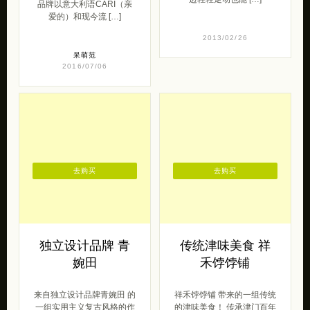
品牌以意大利语CARI（亲
爱的）和现今流 […]
2013/02/26
呆萌范
2016/07/06
去购买
去购买
独立设计品牌 青
传统津味美食 祥
婉田
禾饽饽铺
来自独立设计品牌青婉田 的
祥禾饽饽铺 带来的一组传统
一组实用主义复古风格的作
的津味美食！ 传承津门百年