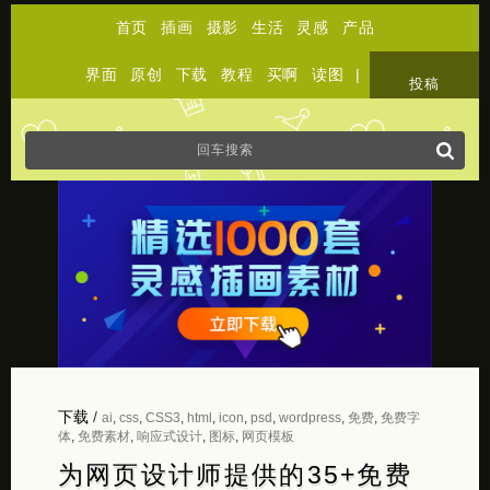
首页
插画
摄影
生活
灵感
产品
界面
原创
下载
教程
买啊
读图
|
关于
投稿
下载
/
ai
,
css
,
CSS3
,
html
,
icon
,
psd
,
wordpress
,
免费
,
免费字
体
,
免费素材
,
响应式设计
,
图标
,
网页模板
为网页设计师提供的35+免费