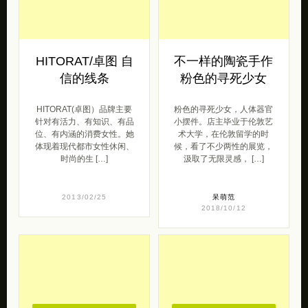
HITORAT/卓图 自
不一样的陶瓷手作
信的线条
粉色的寻死少女
HITORAT(卓图）品牌主要
粉色的寻死少女，人体器官
针对有活力、有知识、有品
小摆件。店主毕业于伦敦艺
位、有内涵的消费女性。她
术大学，在伦敦留学的时
体现着现代都市女性休闲、
候，看了不少两性的展览，
时尚的生 […]
汲取了无限灵感， […]
2013/02/25
呆萌范
2018/10/12