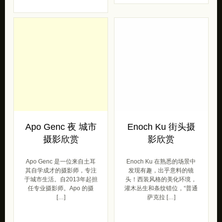
Apo Genc 夜 城市
Enoch Ku 街头摄
摄影欣赏
影欣赏
Apo Genc 是一位来自土耳
Enoch Ku 在熟悉的场景中
其自学成才的摄影师，专注
发现有趣，出乎意料的镜
于城市生活。自2013年起担
头！西装风格的美化环境，
任专业摄影师。Apo 的摄
灌木丛生和条纹错位，“普通
[…]
萨克拉 […]