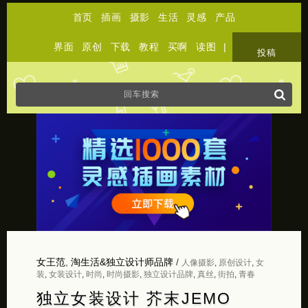
首页
插画
摄影
生活
灵感
产品
界面
原创
下载
教程
买啊
读图
|
关于
投稿
女王范
,
淘生活&独立设计师品牌
/
人像摄影
,
原创设计
,
女
装
,
女装设计
,
时尚
,
时尚摄影
,
独立设计品牌
,
真丝
,
街拍
,
青春
独立女装设计 芥末JEMO