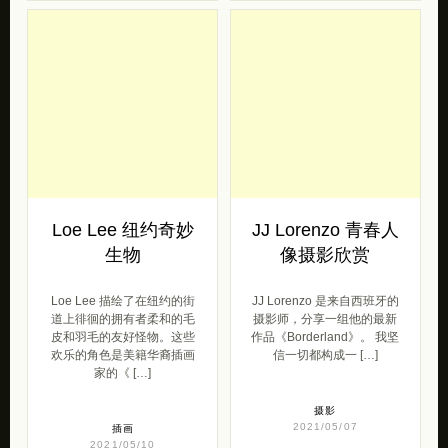
Loe Lee 纽约奇妙
JJ Lorenzo 青春人
生物
像摄影欣赏
Loe Lee 描绘了在纽约的街
JJ Lorenzo 是来自西班牙的
道上徘徊的拥有者柔和的毛
摄影师，分享一组他的最新
皮和羽毛的友好怪物。这些
作品《Borderland》。 我坚
欢乐的角色是美籍华裔插画
信一切都构成一 […]
家的《 […]
摄影
2021/05/07
插画
2021/05/10