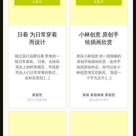
去购买
去购买
日着 为日常穿着
小林创意 原创手
而设计
绘插画欣赏
独立设计品牌日着 带来的一
来自小林创意 的一组细腻的
组日常着装。 日着。去除高
原创手绘插画欣赏，这些手
高在上的时装观念，寻找更
绘的原创作品，你可以在小
符合人们日常穿着的形式，
林创意淘宝店购买。 我是一
在朴实里找 […]
个平凡又不 […]
原创范
原创
原创插画
原创范
2017/09/04
2014/11/03