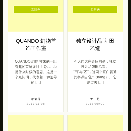
去购买
去购买
QUANDO 幻物首
独立设计品牌 田
饰工作室
乙造
QUANDO 幻物 带来的一组
今天向大家介绍的是，独立
有趣的首饰设计！ Quando
设计品牌田乙造。
是什么时候的意思。这是一
“田”与“乙”，这两个直白普通
个疑问词，代表着一种追寻
的字源自“乪”（nang）。 它
的 […]
是过去 […]
原创范
女王范
2017/11/08
2016/05/09