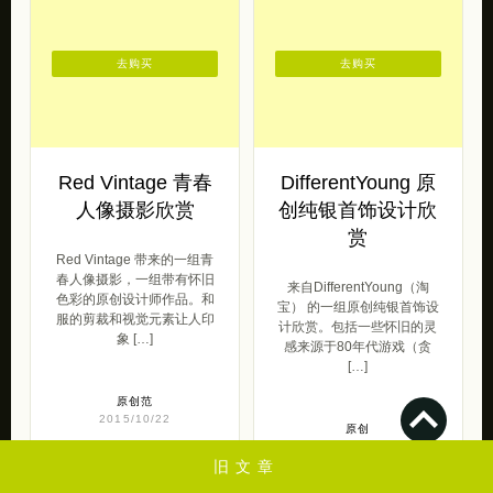
去购买
去购买
Red Vintage 青春
DifferentYoung 原
人像摄影欣赏
创纯银首饰设计欣
赏
Red Vintage 带来的一组青
春人像摄影，一组带有怀旧
来自DifferentYoung（淘
色彩的原创设计师作品。和
宝） 的一组原创纯银首饰设
服的剪裁和视觉元素让人印
计欣赏。包括一些怀旧的灵
象 […]
感来源于80年代游戏（贪
[…]
原创范
2015/10/22
原创
2013/12/11
旧文章