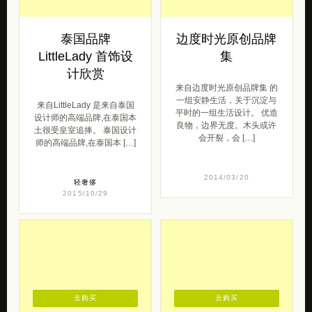
泰国品牌
边度时光原创品牌
LittleLady 首饰设
集
计欣赏
来自边度时光原创品牌集 的
一组安静生活，关于沉淀与
来自LittleLady 是来自泰国
平时的一组生活设计。 优造
设计师的高端品牌,在泰国本
良物，边界无度。木头或许
土很受皇室追捧。 泰国设计
会开裂，会 […]
师的高端品牌,在泰国本 […]
2014/03/20
轻奢侈
2015/10/29
去购买
去购买