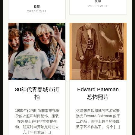
灵感
2020/12/21
摄影
2020/12/21
80年代青春城市街
Edward Bateman
拍
恐怖照片
1980年代的时尚非常重视廉
这是来自盐湖城的艺术家兼
价的衣服和时尚配饰。服装
教授 Edward Bateman 的手
在外观上往往非常鲜艳生
工作品，算得上最早的摄影
动。朋克时尚开始是对过去
数字艺术作品了。 每个 […]
几十年的嬉皮 […]