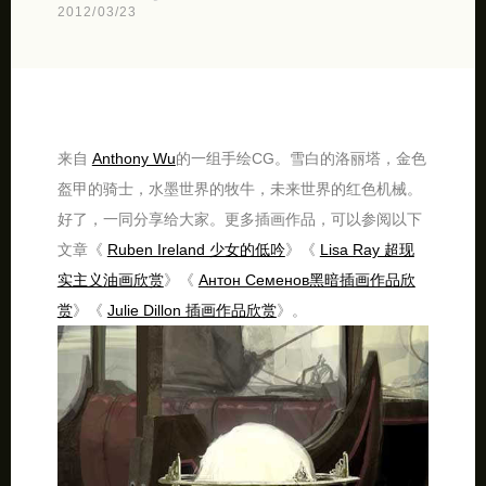
2012/03/23
来自
Anthony Wu
的一组手绘CG。雪白的洛丽塔，金色
盔甲的骑士，水墨世界的牧牛，未来世界的红色机械。
好了，一同分享给大家。更多插画作品，可以参阅以下
文章《
Ruben Ireland 少女的低吟
》《
Lisa Ray 超现
实主义油画欣赏
》《
Антон Семенов黑暗插画作品欣
赏
》《
Julie Dillon 插画作品欣赏
》。