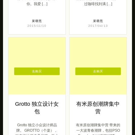
你。我爱 […]
过咖啡找到满 […]
呆萌范
呆萌范
2015/11/10
2017/04/13
去购买
去购买
Grotto 独立设计女
有米原创潮牌集中
包
营
Grotto 独立小众设计师品
有米原创潮牌集中营 带来的
牌。 GROTTO（个楽），
一大波青春潮牌，包括PSO