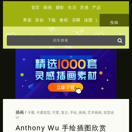
首页
插画
摄影
生活
灵感
产品
界面
原创
下载
教程
买啊
读图
|
关于
投稿
插画
/
卡通
,
卡通造型
,
可爱
,
复古
,
手绘
,
插画
,
艺术插画
,
造型设
计
Anthony Wu 手绘插图欣赏