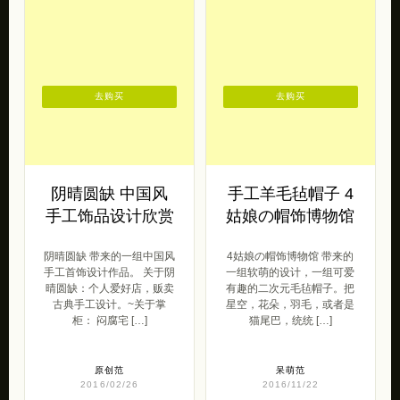
去购买
去购买
阴晴圆缺 中国风
手工羊毛毡帽子 4
手工饰品设计欣赏
姑娘の帽饰博物馆
阴晴圆缺 带来的一组中国风
4姑娘の帽饰博物馆 带来的
手工首饰设计作品。 关于阴
一组软萌的设计，一组可爱
晴圆缺：个人爱好店，贩卖
有趣的二次元毛毡帽子。把
古典手工设计。~关于掌
星空，花朵，羽毛，或者是
柜： 闷腐宅 […]
猫尾巴，统统 […]
原创范
呆萌范
2016/02/26
2016/11/22