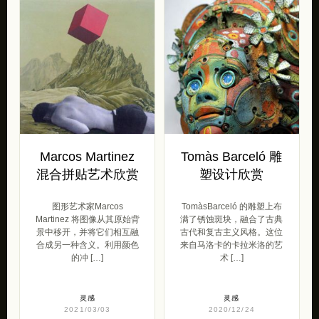
Marcos Martinez
Tomàs Barceló 雕
混合拼贴艺术欣赏
塑设计欣赏
图形艺术家Marcos
TomàsBarceló 的雕塑上布
Martinez 将图像从其原始背
满了锈蚀斑块，融合了古典
景中移开，并将它们相互融
古代和复古主义风格。这位
合成另一种含义。利用颜色
来自马洛卡的卡拉米洛的艺
的冲 […]
术 […]
灵感
灵感
2021/03/03
2020/12/24