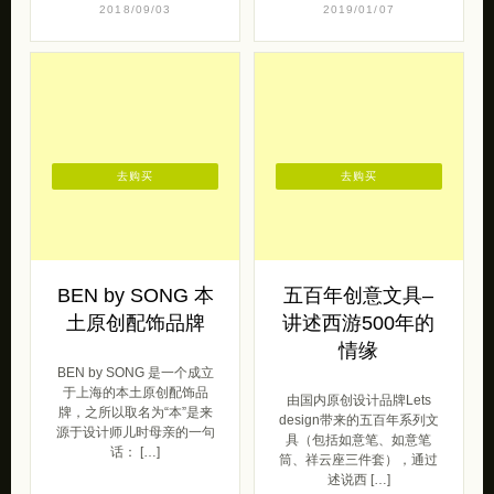
2018/09/03
2019/01/07
去购买
去购买
BEN by SONG 本
五百年创意文具–
土原创配饰品牌
讲述西游500年的
情缘
BEN by SONG 是一个成立
于上海的本土原创配饰品
由国内原创设计品牌Lets
牌，之所以取名为“本”是来
design带来的五百年系列文
源于设计师儿时母亲的一句
具（包括如意笔、如意笔
话： […]
筒、祥云座三件套），通过
述说西 […]