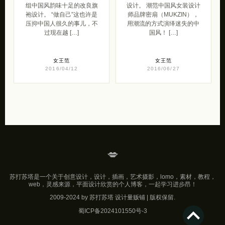
组中国风韵味十足的改良旗
设计。 潮范中国风女装设计
袍设计。 “做自己”这也许是
师品牌密扇（MUKZIN），
压抑中国人很久的事儿，不
用潮流的方式演绎迷失的中
过现在越 […]
国风！ […]
女王范
女王范
2016/04/12
2016/06/27
💋
苏打苏塔是一个关于创意设计，设计，插画，艺术摄影，lomo，素材，教程，
web，灵感来源，平面设计欣赏的个人博客，一起学习进步昂！
2009-2024 by 苏打苏塔 设计量贩铺 | 版权保留.
蜀ICP备2024101550号-3