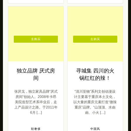
去购买
去购买
独立品牌 厌式房
寻城集 四川的火
间
锅红红的辣！
张厌戈，独立家具品牌“厌式
“清川至物”系列文创动漫设
房间”创始人。2008年卡昂
计主要基于重庆本土文化，
美院造型艺术系毕业后，走
以大量的重庆元素打造“微辣
上产品设计之路。于2011年
重庆”品牌。“山顶顶、水凼
6月 […]
凼、小火 […]
轻奢侈
中国风