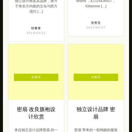
独立设计师皮具品牌，致力
Brand ，ILLUSIONIST，
于将东方内敛的文化与西方
Killwinne […]
现代 […]
型男范
2017/05/27
轻奢侈
2019/04/12
去购买
去购买
密扇 改良旗袍设
独立设计品牌 密
计欣赏
扇
来自独立设计品牌密扇 的一
密扇 带来的一组绚丽的服装