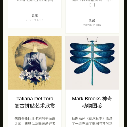
[…]
灵感
2020/11/06
灵感
2020/11/06
Tatiana Del Toro
Mark Brooks 神奇
复古拼贴艺术欣赏
动物图鉴
来自哥伦比亚卡利的平面设
插图系列《创意标本》收录
计师，拼贴以及舞蹈爱好者
了一组充满了非同寻常的动