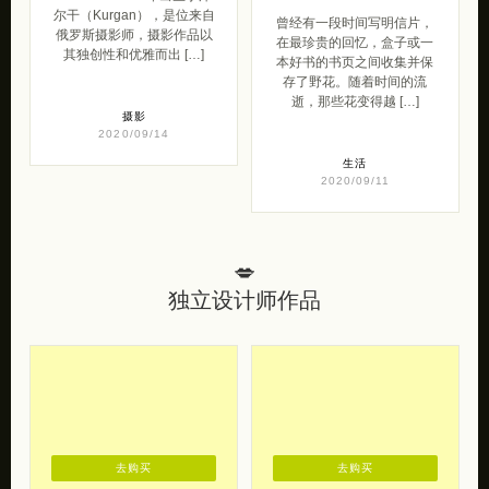
尔干（Kurgan），是位来自
曾经有一段时间写明信片，
俄罗斯摄影师，摄影作品以
在最珍贵的回忆，盒子或一
其独创性和优雅而出 […]
本好书的书页之间收集并保
存了野花。随着时间的流
逝，那些花变得越 […]
摄影
2020/09/14
生活
2020/09/11
💋
独立设计师作品
去购买
去购买