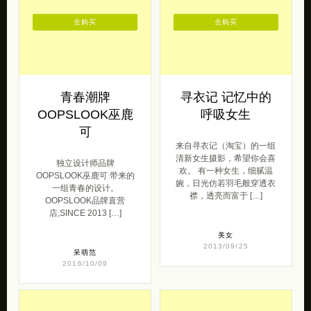
去购买
去购买
青春潮牌
寻衣记 记忆中的
OOPSLOOK巫鹿
呼吸女生
可
来自寻衣记（淘宝）的一组
清新女生摄影，希望你会喜
独立设计师品牌
欢。 有一种女生，细腻温
OOPSLOOK巫鹿可 带来的
婉，日光仿若羽毛般穿透衣
一组青春的设计。
襟，透亮而富于 […]
OOPSLOOK品牌直营
店,SINCE 2013 […]
美女
2013/09/25
呆萌范
2016/10/09