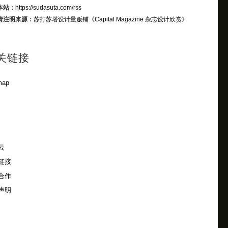
本站：
https://sudasuta.com/rss
请注明来源：
苏打苏塔设计量贩铺
《Capital Magazine 杂志设计欣赏》
关链接
map
云
链接
合作
声明