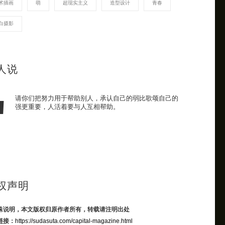
术插画
萌
超现实主义
造型设计
青春
白摄影
人说
请你们把努力用于帮助别人，承认自己的弱比歌颂自己的
强更重要，人活着要与人互相帮助。
权声明
殊说明，本文版权归原作者所有，转载请注明出处
链接：
https://sudasuta.com/capital-magazine.html