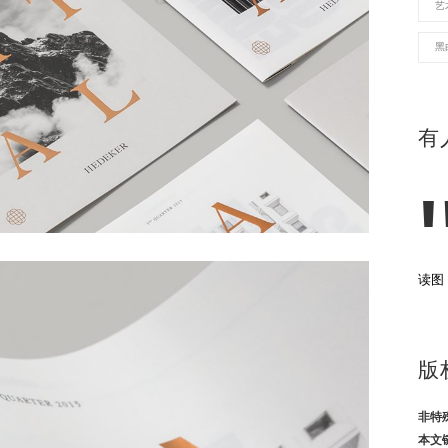
艺
黑
有
读图
版
非特
本文