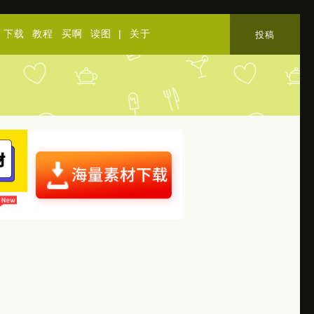
下载
教程
买啊
读图
|
关于
投稿