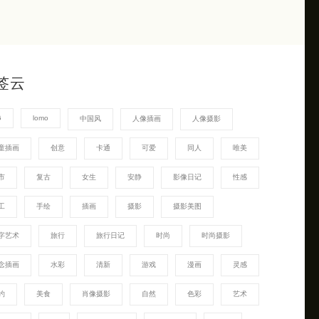
签云
G
lomo
中国风
人像插画
人像摄影
童插画
创意
卡通
可爱
同人
唯美
市
复古
女生
安静
影像日记
性感
工
手绘
插画
摄影
摄影美图
字艺术
旅行
旅行日记
时尚
时尚摄影
念插画
水彩
清新
游戏
漫画
灵感
约
美食
肖像摄影
自然
色彩
艺术