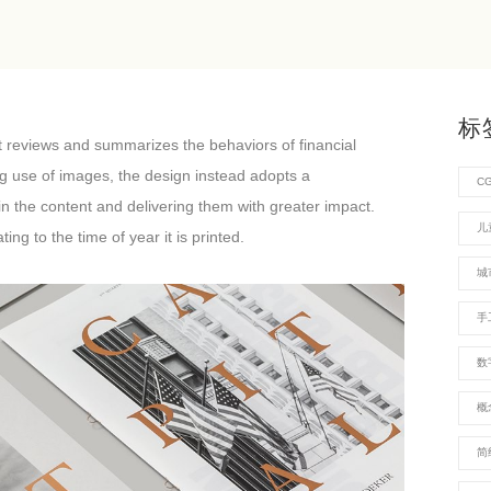
标
t reviews and summarizes the behaviors of financial
g use of images, the design instead adopts a
C
in the content and delivering them with greater impact.
儿
ing to the time of year it is printed.
城
手
数
概
简