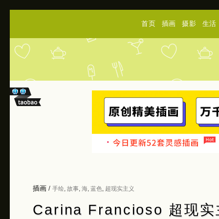
首页
插画
摄影
生活
插画
/
手绘
,
故事
,
海
,
蓝色
,
超现实主义
Carina Francioso