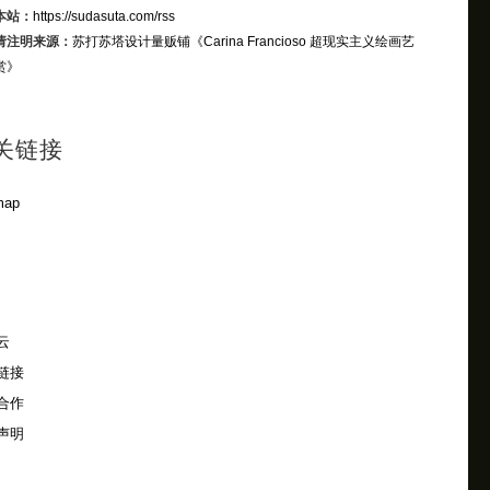
本站：
https://sudasuta.com/rss
请注明来源：
苏打苏塔设计量贩铺
《Carina Francioso 超现实主义绘画艺
赏》
关链接
map
云
链接
合作
声明