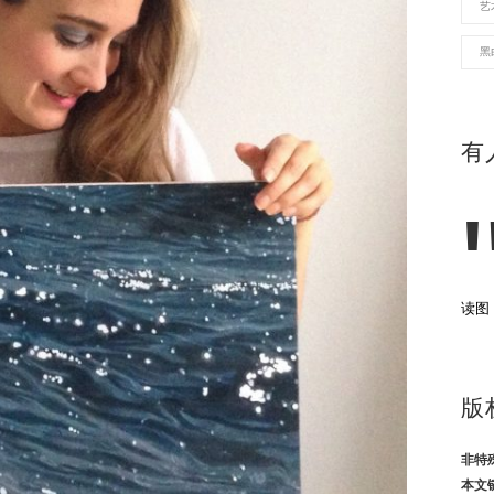
艺
黑
有
读图
版
非特
本文