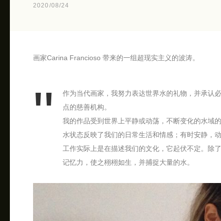
2020/08/24
画家Carina Francioso 带来的一组超现实主义的波涛。
作为当代画家，我努力表达世界水的礼物，并承认
点的慈善机构。
我的作品受到世界上平静或动荡，不断变化的水域
水状态反映了我们的日常生活和情感；有时安静，
工作实际上是在描述我们的文化，它起伏不定。除
记忆力，使之栩栩如生，并捕捉大量的水。