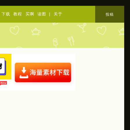
下载
教程
买啊
读图
|
关于
投稿