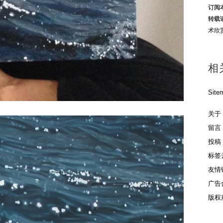
订阅
转载
术欣
相
Site
关于
留言
投稿
标签
友情
广告
版权