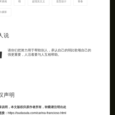
术插画
萌
超现实主义
造型设计
青春
白摄影
人说
请你们把努力用于帮助别人，承认自己的弱比歌颂自己的
强更重要，人活着要与人互相帮助。
权声明
殊说明，本文版权归原作者所有，转载请注明出处
链接：
https://sudasuta.com/carina-francioso.html