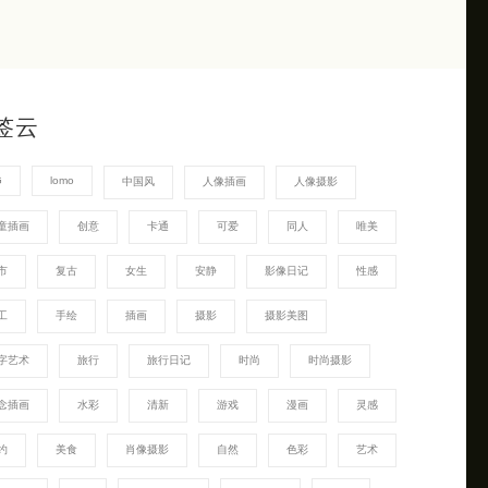
签云
G
lomo
中国风
人像插画
人像摄影
童插画
创意
卡通
可爱
同人
唯美
市
复古
女生
安静
影像日记
性感
工
手绘
插画
摄影
摄影美图
字艺术
旅行
旅行日记
时尚
时尚摄影
念插画
水彩
清新
游戏
漫画
灵感
约
美食
肖像摄影
自然
色彩
艺术