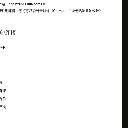
本站：
https://sudasuta.com/rss
请注明来源：
苏打苏塔设计量贩铺
《CatMade 二次元喵咪首饰设计》
关链接
map
云
链接
合作
声明