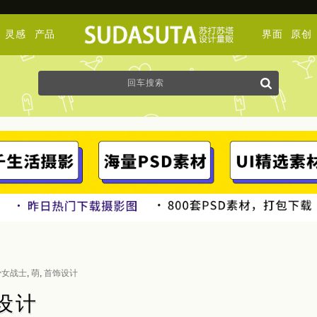
灵感
产品
界面
原创
少女战士
,
萌
,
首饰设计
饰设计