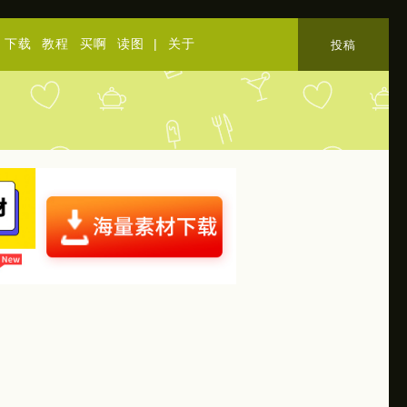
下载
教程
买啊
读图
|
关于
投稿