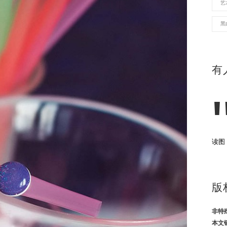
艺
黑
有
读图
版
非特
本文