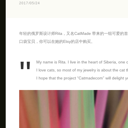
2017/05/24
年轻的俄罗斯设计师Rita，又名CatMade 带来的一组可
口袋宝贝，你可以在她的Etsy的店中购买。
My name is Rita. I live in the heart of Siberia, one 
I love cats, so most of my jewelry is about the cat 
I hope that the project “Catmadecom” will delight 