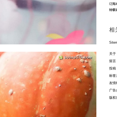
订阅
转载
相
Site
关于
留言
投稿
标签
友情
广告
版权