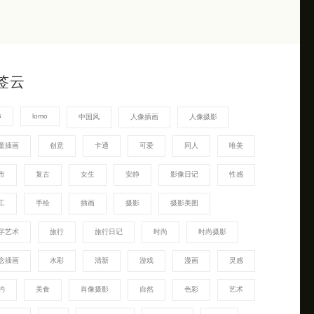
签云
G
lomo
中国风
人像插画
人像摄影
童插画
创意
卡通
可爱
同人
唯美
市
复古
女生
安静
影像日记
性感
工
手绘
插画
摄影
摄影美图
字艺术
旅行
旅行日记
时尚
时尚摄影
念插画
水彩
清新
游戏
漫画
灵感
约
美食
肖像摄影
自然
色彩
艺术