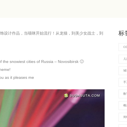
标
爱的首饰设计作品，当喵咪开始流行！从龙猫，到美少女战士，到
C
儿
of the snowiest cities of Russia – Novosibirsk 🙂
theme!
城
you as it pleases me
手
数
概
简