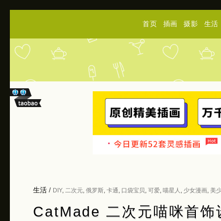
首页
插画
摄影
生活
生活
/
DIY
,
二次元
,
俄罗斯
,
卡通
,
口袋宝贝
,
可爱
,
喵星人
,
少女漫画
,
美
CatMade 二次元喵咪首