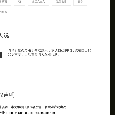
术插画
萌
超现实主义
造型设计
青春
白摄影
人说
请你们把努力用于帮助别人，承认自己的弱比歌颂自己的
强更重要，人活着要与人互相帮助。
权声明
殊说明，本文版权归原作者所有，转载请注明出处
链接：
https://sudasuta.com/catmade.html