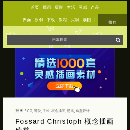
首页
插画
摄影
生活
灵感
产品
界面
原创
下载
教程
买啊
读图
|
关于
投稿
插画
/
CG
,
可爱
,
手绘
,
概念插画
,
游戏
,
造型设计
Fossard Christoph 概念插画