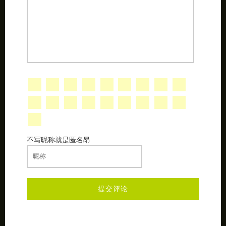
不写昵称就是匿名昂