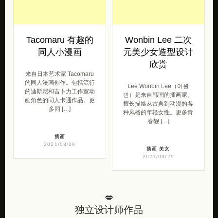
Tacomaru 有趣的
Wonbin Lee 二次
同人小漫画
元美少女造型设计
欣赏
来自日本艺术家 Tacomaru
的同人漫画创作。包括流行
Lee Wonbin Lee（이원
的迪斯尼和吉卜力工作室动
빈）是来自韩国的插画家。
画角色的同人卡通作品。更
擅长描绘从古典到动漫的各
多同 […]
种风格的年轻女性。更多青
春靓 […]
插画
2021/03/29
插画
美女
2021/03/29
💋
独立设计师作品