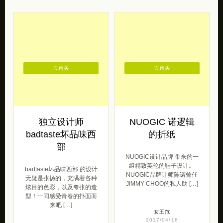
去购买
去购买
独立设计师
NUOGIC 诺逻辑
badtaste坏品味西
的折纸
部
NUOGIC设计品牌 带来的一
组精致英伦的鞋子设计。
badtaste坏品味西部 的设计
NUOGIC品牌计师陈诺曾任
无疑是张扬的，充满着各种
JIMMY CHOO的私人助 […]
炫目的色彩，以及夸张的造
型！一同感受青春的扑面而
来吧 […]
女王范
2017/04/18