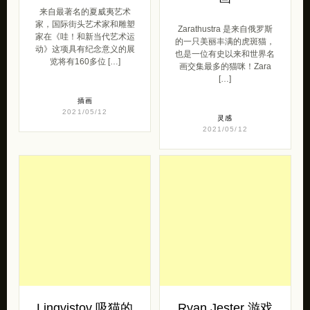
来自最著名的夏威夷艺术
家，国际街头艺术家和雕塑
Zarathustra 是来自俄罗斯
家在《哇！和新当代艺术运
的一只美丽丰满的虎斑猫，
动》这项具有纪念意义的展
也是一位有史以来和世界名
览将有160多位 […]
画交集最多的猫咪！Zara
[…]
插画
2021/05/12
灵感
2021/05/12
Lingvistov 吸猫的
Ryan Jester 游戏