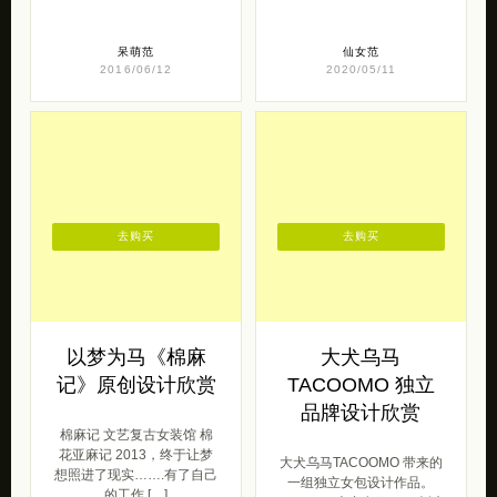
呆萌范
仙女范
2016/06/12
2020/05/11
去购买
去购买
以梦为马《棉麻
大犬乌马
记》原创设计欣赏
TACOOMO 独立
品牌设计欣赏
棉麻记 文艺复古女装馆 棉
花亚麻记 2013，终于让梦
大犬乌马TACOOMO 带来的
想照进了现实…….有了自己
一组独立女包设计作品。
的工作 […]