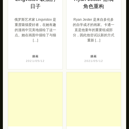
日子
角色重构
俄罗斯艺术家 Lingvistov 是
Ryan Jester 是来自多伦多
重度吸猫爱好者，在她有趣
的自学成才的画家。卡通一
的漫画中完美地描绘了这一
直是他童年的重要组成部
点。她在画面中描绘了与猫
分，因此他尝试以新的方式
[…]
重新 […]
插画
插画
2021/05/12
2021/05/12