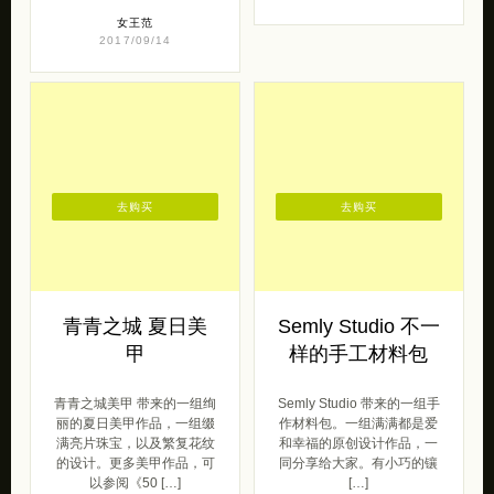
女王范
2017/09/14
去购买
去购买
青青之城 夏日美
Semly Studio 不一
甲
样的手工材料包
青青之城美甲 带来的一组绚
Semly Studio 带来的一组手
丽的夏日美甲作品，一组缀
作材料包。一组满满都是爱
满亮片珠宝，以及繁复花纹
和幸福的原创设计作品，一
的设计。更多美甲作品，可
同分享给大家。有小巧的镶
以参阅《50 […]
[…]