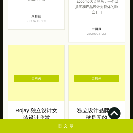
Tacoomo大犬乌马，一个以
插画和产品设计为载体的独
立 […]
原创范
2015/10/09
中国风
2020/04/22
去购买
去购买
Rojay 独立设计女
独立设计品牌 地
装设计欣赏
球是圆的
旧文章
Rojay 带来的一组独立设计
地球是圆的™ 诞生于厦门，