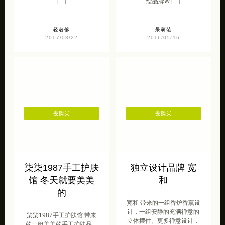
[…]
绘品牌W […]
轻奢侈
呆萌范
2017/03/22
2016/05/16
去购买
去购买
柒柒1987手工护肤
独立设计品牌 宽
馆 冬天就要美美
和
的
宽和 带来的一组香炉香薰设
计，一组安静的充满禅意的
柒柒1987手工护肤馆 带来
立体摆件。更多禅意设计，
的一组美美的手工护肤品。