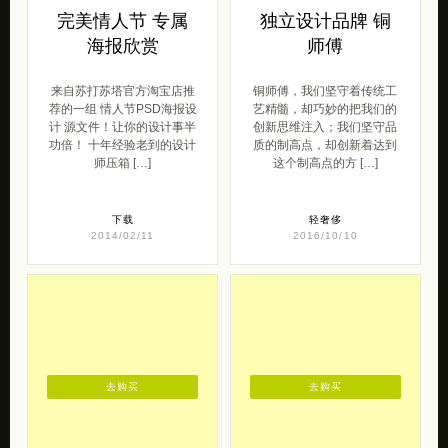
完美情人节 专属
独立设计品牌 铜
海报欣赏
师傅
来自苏打苏塔官方淘宝店推
铜师傅，我们坚守着传统工
荐的一组 情人节PSD海报设
艺精髓，却巧妙的把我们的
计 源文件！让你的设计事半
创新思维注入；我们坚守品
功倍！ 十年经验老到的设计
质的制高点，却创新着达到
师压箱 […]
这个制高点的方 […]
下载
轻奢侈
2014/02/11
2016/10/10
去购买
去购买