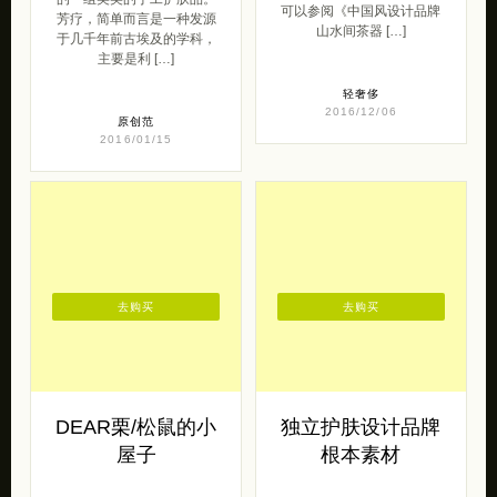
可以参阅《中国风设计品牌
芳疗，简单而言是一种发源
山水间茶器 […]
于几千年前古埃及的学科，
主要是利 […]
轻奢侈
2016/12/06
原创范
2016/01/15
去购买
去购买
DEAR栗/松鼠的小
独立护肤设计品牌
屋子
根本素材