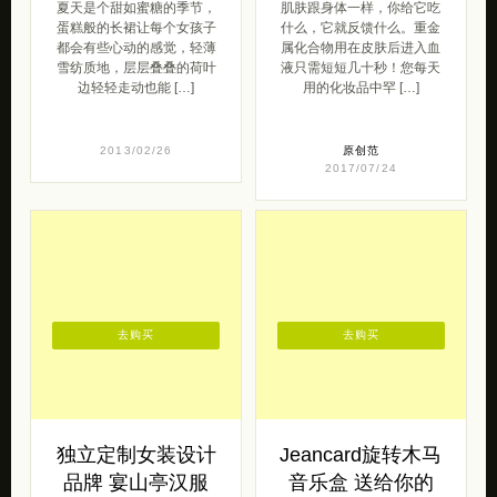
夏天是个甜如蜜糖的季节，
肌肤跟身体一样，你给它吃
蛋糕般的长裙让每个女孩子
什么，它就反馈什么。重金
都会有些心动的感觉，轻薄
属化合物用在皮肤后进入血
雪纺质地，层层叠叠的荷叶
液只需短短几十秒！您每天
边轻轻走动也能 […]
用的化妆品中罕 […]
2013/02/26
原创范
2017/07/24
去购买
去购买
独立定制女装设计
Jeancard旋转木马
品牌 宴山亭汉服
音乐盒 送给你的