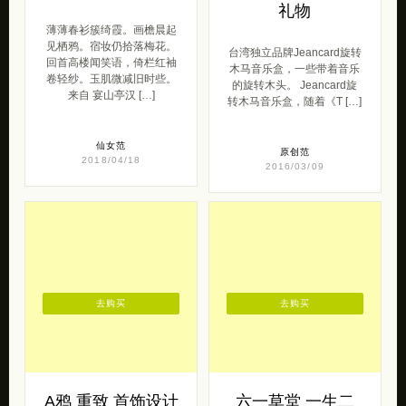
礼物
薄薄春衫簇绮霞。画檐晨起
见栖鸦。宿妆仍拾落梅花。
台湾独立品牌Jeancard旋转
回首高楼闻笑语，倚栏红袖
木马音乐盒，一些带着音乐
卷轻纱。玉肌微减旧时些。
的旋转木头。 Jeancard旋
来自 宴山亭汉 […]
转木马音乐盒，随着《T […]
仙女范
原创范
2018/04/18
2016/03/09
去购买
去购买
A鸦 重致 首饰设计
六一草堂 一生二