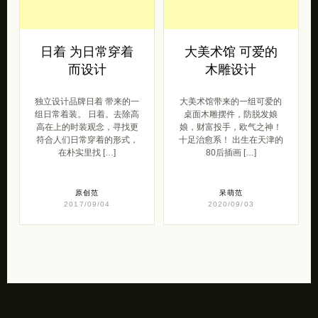
日着 为日常穿着
大美术馆 可爱的
而设计
木雕设计
独立设计品牌日着 带来的一
大美术馆带来的一组可爱的
组日常着装。 日着。去除高
桌面木雕摆件，防脱发娘
高在上的时装观念，寻找更
娘，财富投手，欧气之神！
符合人们日常穿着的形式，
十足治愈系！ ​​出生在天津的
在朴实里找 […]
80后插画 […]
原创范
呆萌范
2017/09/04
2020/09/03