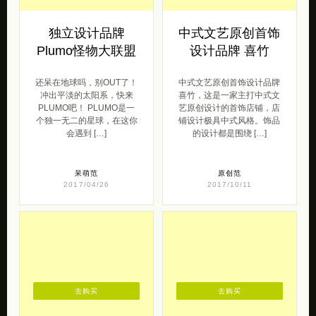
独立设计品牌
中式文艺原创首饰
Plumo怪物大联盟
设计品牌 喜竹
还呆在地球吗，别OUT了！
中式文艺原创首饰设计品牌
冲出平淡的太阳系，快来
喜竹，这是一家主打中式文
PLUMO吧！ PLUMO是一
艺原创设计的首饰店铺，店
个独一无二的星球，在这你
铺设计极具中式风格。饰品
会遇到 […]
的设计都是围绕 […]
呆萌范
原创范
2017/04/26
2017/10/11
去购买
去购买