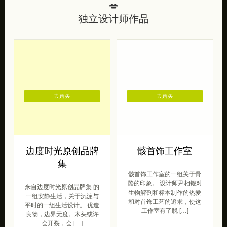
💋
独立设计师作品
去购买
去购买
边度时光原创品牌
骸首饰工作室
集
骸首饰工作室的一组关于骨
骼的印象。 设计师尹相锟对
来自边度时光原创品牌集 的
生物解剖和标本制作的热爱
一组安静生活，关于沉淀与
和对首饰工艺的追求，使这
平时的一组生活设计。 优造
工作室有了脱 […]
良物，边界无度。木头或许
会开裂，会 […]