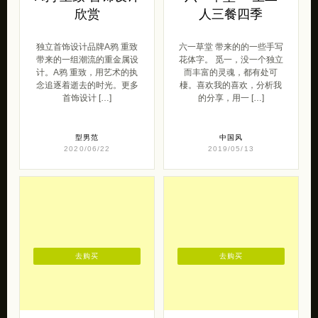
欣赏
人三餐四季
独立首饰设计品牌A鸦 重致
六一草堂 带来的的一些手写
带来的一组潮流的重金属设
花体字。 觅一，没一个独立
计。A鸦 重致，用艺术的执
而丰富的灵魂，都有处可
念追逐着逝去的时光。更多
棲。喜欢我的喜欢，分析我
首饰设计 […]
的分享，用一 […]
型男范
中国风
2020/06/22
2019/05/13
去购买
去购买