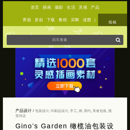
首页
插画
摄影
生活
灵感
产品
界面
原创
下载
教程
买啊
读图
|
关于
投稿
产品设计
/
包装设计
,
印刷品设计
,
手工
,
禅
,
简约
,
美食包装
,
视
觉传达
Gino’s Garden 橄榄油包装设