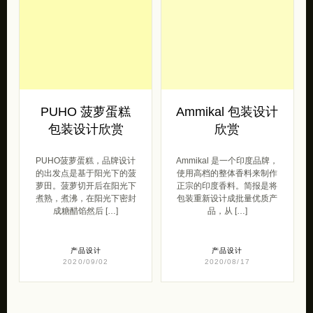
PUHO 菠萝蛋糕
Ammikal 包装设计
包装设计欣赏
欣赏
PUHO菠萝蛋糕，品牌设计
Ammikal 是一个印度品牌，
的出发点是基于阳光下的菠
使用高档的整体香料来制作
萝田。菠萝切开后在阳光下
正宗的印度香料。简报是将
煮熟，煮沸，在阳光下密封
包装重新设计成批量优质产
成糖醋馅然后 […]
品，从 […]
产品设计
产品设计
2020/09/02
2020/08/17