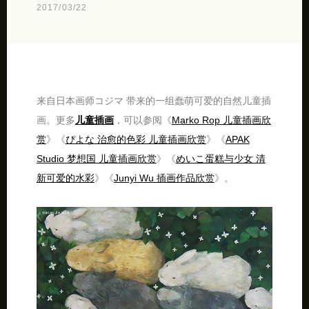
2017/03/22
来自日本画师コジマ 带来的一组蠢萌可爱的自然儿童插
画。更多
儿童插画
，可以参阅《
Marko Rop 儿童插画欣
赏
》《
ぴよな 治愈的色彩 儿童插画欣赏
》《
APAK
Studio 梦想国 儿童插画欣赏
》《
めいこ蛋糕与少女 清
新可爱的水彩
》《
Junyi Wu 插画作品欣赏
》。