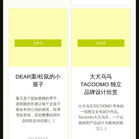
去购买
去购买
DEAR栗/松鼠的小
大犬乌马
屋子
TACOOMO 独立
品牌设计欣赏
夏天是个甜如蜜糖的季节，
蛋糕般的长裙让每个女孩子
大犬乌马TACOOMO 带来的
都会有些心动的感觉，轻薄
一组独立女包设计作品。
雪纺质地，层层叠叠的荷叶
Tacoomo大犬乌马，一个以
边轻轻走动也能 […]
插画和产品设计为载体的独
立 […]
2013/02/26