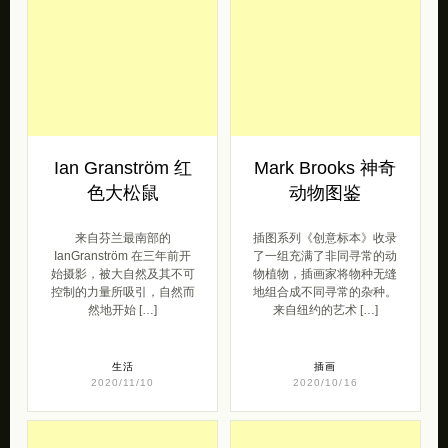
Ian Granström 红
Mark Brooks 神奇
色大松鼠
动物图鉴
来自芬兰最南部的
插图系列《创意标本》收录
IanGranström 在三年前开
了一组充满了非同寻常的动
始摄影，被大自然及其不可
物植物，插画家将物种无缝
控制的力量所吸引，自然而
地组合成不同寻常的杂种。
然地开始 […]
来自纽约的艺术 […]
生活
插画
2020/11/10
2020/10/16