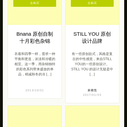
去购买
去购买
Bnana 原创自制
STILL YOU 原创
十月彩色杂锦
设计品牌
衣着和四季一样，需求一种
有一些原创款式，风格是复
平衡和更迭，浓淡和冷暖的
古的中性感觉，来自STILL
相宜。这一季，用杂锦独特
YOU的一些原创设计。
的彩色系列带来盛放的单
STILL YOU 的设计无疑是中
品，稍减秋冬的冷 […]
[…]
2013/10/31
呆萌范
2017/01/03