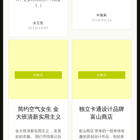
[…]
中国风
2019/06/26
女王范
2016/12/05
去购买
去购买
简约空气女生 金
独立卡通设计品牌
大班清新实用主义
富山商店
金大班清新实用主义 ，卖喜
富山商店 带来的一组夸张有
欢的衣服。 我们寻找最让自
趣的原创设计作品，包括床