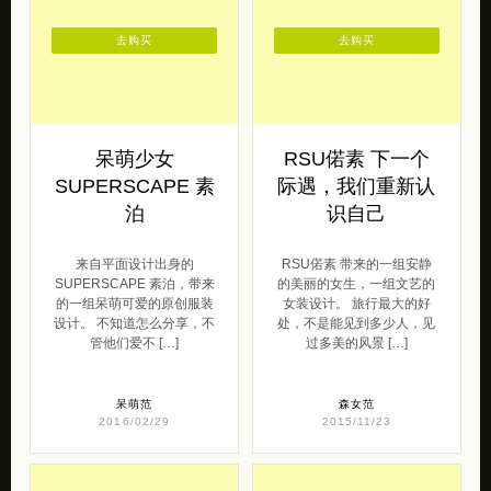
去购买
去购买
呆萌少女
RSU偌素 下一个
SUPERSCAPE 素
际遇，我们重新认
泊
识自己
来自平面设计出身的
RSU偌素 带来的一组安静
SUPERSCAPE 素泊，带来
的美丽的女生，一组文艺的
的一组呆萌可爱的原创服装
女装设计。 旅行最大的好
设计。 不知道怎么分享，不
处，不是能见到多少人，见
管他们爱不 […]
过多美的风景 […]
呆萌范
森女范
2016/02/29
2015/11/23