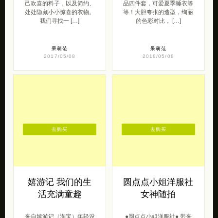
己欢喜的料子，以及简约、
品四件套，可爱夏季睡衣等
处处隐藏小小惊喜的衣物。
等！大胆夸张的造型，绚丽
我们寻找一 […]
的色彩对比， […]
呆萌范
呆萌范
2017/05/08
2018/05/08
去购买
去购买
嬉游记 我们的生
圆点点小姐洋服社
活充满童趣
女神随拍
来自嬉游记（淘宝）年轻设
●圆点点小姐洋服社● 带来