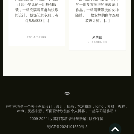
计师小早儿的一组原创服
的一组复古奢华的服装设计
装，一组充满着童趣与快乐
作品，一组清新浪漫的女神
的设计。 嬉游记的衣服，有
随拍。 一枚安静的白羊座服
点儿&#823 […]
装设计师。 […]
2014/02/09
呆萌范
2016/03/03
💋
苏打苏塔是一个关于创意设计，设计，插画，艺术摄影，lomo，素材，教程，
web，灵感来源，平面设计欣赏的个人博客，一起学习进步昂！
2009-2024 by 苏打苏塔 设计量贩铺 | 版权保留.
蜀ICP备2024101550号-3