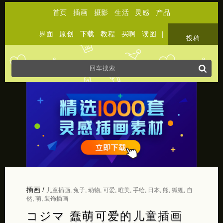
首页
插画
摄影
生活
灵感
产品
界面
原创
下载
教程
买啊
读图
|
关于
投稿
插画
/
儿童插画
,
兔子
,
动物
,
可爱
,
唯美
,
手绘
,
日本
,
熊
,
狐狸
,
自
然
,
萌
,
装饰插画
コジマ 蠢萌可爱的儿童插画