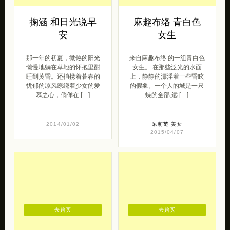
掬涵 和日光说早
麻趣布络 青白色
安
女生
那一年的初夏，微热的阳光
来自麻趣布络 的一组青白色
懒慢地躺在草地的怀抱里酣
女生。 在那些泛光的水面
睡到黄昏。还捎携着暮春的
上，静静的漂浮着一些昏眩
忧郁的凉风缭绕着少女的爱
的假象。一个人的城是一只
慕之心，倘佯在 […]
蝶的全部,远 […]
2014/01/02
呆萌范
美女
2015/04/07
去购买
去购买