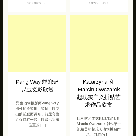
2020/09/07
2020/08/27
Pang Way 螳螂记
Katarzyna 和
昆虫摄影欣赏
Marcin Owczarek
超现实主义拼贴艺
野生动物摄影师Pang Way
术作品欣赏
擅长拍摄螳螂！螳螂，以突
出的前腿而得名，前腿弯曲
比利时艺术家Katarzyna 和
并保持在一起，以暗示祈祷
Marcin Owczarek 创作第一
位置的 […]
组精美的超现实动物拼贴作
品。 我们的 […]