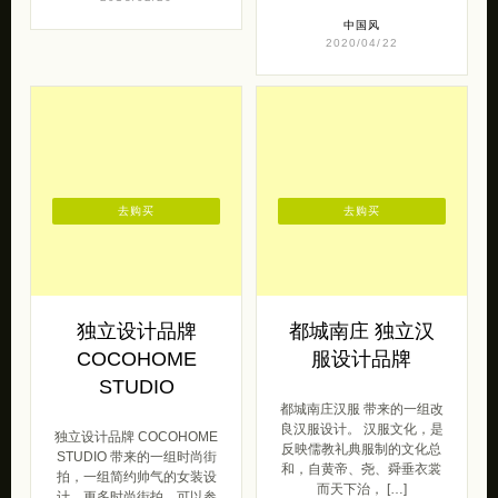
中国风
2020/04/22
去购买
去购买
独立设计品牌
都城南庄 独立汉
COCOHOME
服设计品牌
STUDIO
都城南庄汉服 带来的一组改
良汉服设计。 汉服文化，是
独立设计品牌 COCOHOME
反映儒教礼典服制的文化总
STUDIO 带来的一组时尚街
和，自黄帝、尧、舜垂衣裳
拍，一组简约帅气的女装设
而天下治， […]
计。更多时尚街拍，可以参