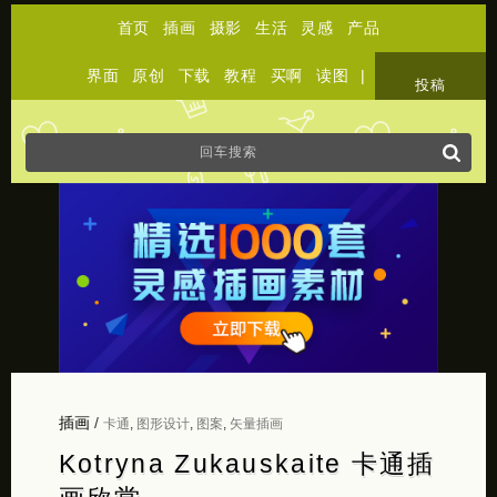
首页
插画
摄影
生活
灵感
产品
界面
原创
下载
教程
买啊
读图
|
关于
投稿
插画
/
卡通
,
图形设计
,
图案
,
矢量插画
Kotryna Zukauskaite 卡通插