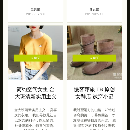
型男范
仙女范
2016/07/29
2017/02/16
去购买
去购买
简约空气女生 金
慢客萍旅 TB 原创
大班清新实用主义
女鞋店 试穿小记
金大班清新实用主义 ，卖喜
我眺望远方的山路，却错过
欢的衣服。 我们寻找最让自
转弯的路口，蓦然回首，才
己欢喜的料子，以及简约、
发现你在等我没离开过。 感
处处隐藏小小惊喜的衣物。
谢 慢客萍旅 TB 原创女鞋店