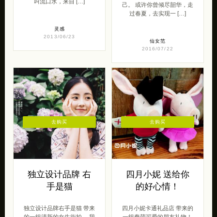
叫流口水，来自 […]
己。 或许你曾倾尽韶华，走
过春夏，去实现一 […]
灵感
2013/06/23
仙女范
2016/07/22
去购买
去购买
独立设计品牌 右
四月小妮 送给你
手是猫
的好心情！
独立设计品牌右手是猫 带来
四月小妮卡通礼品店 带来的
的一组清新的女生街拍。 我
一组蠢萌可爱的朋友礼物！