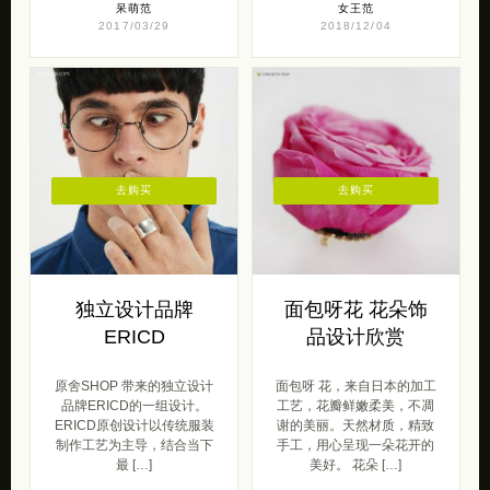
呆萌范
女王范
2017/03/29
2018/12/04
去购买
去购买
独立设计品牌
面包呀花 花朵饰
ERICD
品设计欣赏
原舍SHOP 带来的独立设计
面包呀 花，来自日本的加工
品牌ERICD的一组设计。
工艺，花瓣鲜嫩柔美，不凋
ERICD原创设计以传统服装
谢的美丽。天然材质，精致
制作工艺为主导，结合当下
手工，用心呈现一朵花开的
最 […]
美好。 花朵 […]