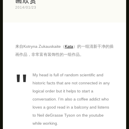
画欣赏
2014/01/23
来自Kotryna Zukauskaite（
Kata
）的一组清新干净的插
画作品，非常富有装饰性的一组作品。
My head is full of random scientific and
historic facts that are not connected in any
logical order but it helps to start a
conversation. I’m also a coffee addict who
loves a good read in a balcony and listens
to Neil deGrasse Tyson on the youtube
while working.