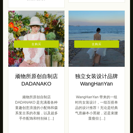
去购买
去购买
顽物所原创自制店
独立女装设计品牌
DADANAKO
WangHanYan
顽物所原创自制店
WangHanYan 带来的一组
DADANAKO 是充满着各种
时尚女装设计，一组百搭单
童趣创意浪漫的小配饰和森
品的设计推荐！无论是经典
系复古系的衣服，以及超多
气质赫本小黑裙，还是束腰
手作配饰和特别袜 […]
显瘦但 […]