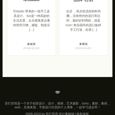
f2studio 带来的一组手工皮
右店 ，风水轮流转的时尚
具设计。 fun是一种高妙的
圈，没有绝对的流行和过
生活态度，从乐观角度去看
时，能好好利用的，就是
待世间万物，捕捉、制造乐
icon~来自国外的进口板材
[…]
手工打造，好质 […]
原创范
呆萌范
2016/11/16
2016/11/01
💋
苏打苏塔是一个关于创意设计，设计，插画，艺术摄影，lomo，素材，教程，
web，灵感来源，平面设计欣赏的个人博客，一起学习进步昂！
2009-2024 by 苏打苏塔 设计量贩铺 | 版权保留.