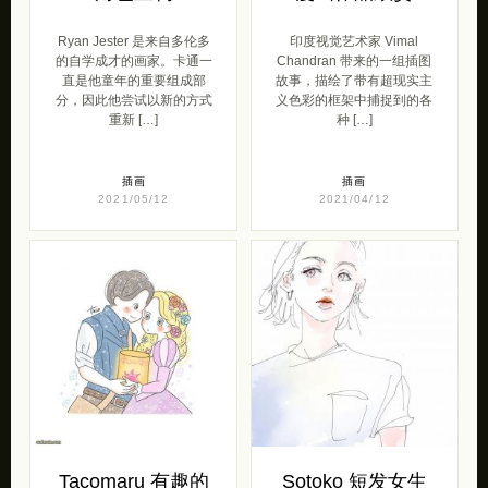
Ryan Jester 是来自多伦多
印度视觉艺术家 Vimal
的自学成才的画家。卡通一
Chandran 带来的一组插图
直是他童年的重要组成部
故事，描绘了带有超现实主
分，因此他尝试以新的方式
义色彩的框架中捕捉到的各
重新 […]
种 […]
插画
插画
2021/05/12
2021/04/12
Tacomaru 有趣的
Sotoko 短发女生