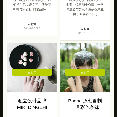
们谈生活，爱文艺，珍爱着
带着小惊喜和小心情，一同
所有与我们相惜的姑娘– […]
传递爱与笑意！更多创意礼
物，可以参阅 […]
呆萌范
2016/06/28
呆萌范
2017/03/22
去购买
去购买
独立设计品牌
Bnana 原创自制
MIKI DINGZHI
十月彩色杂锦