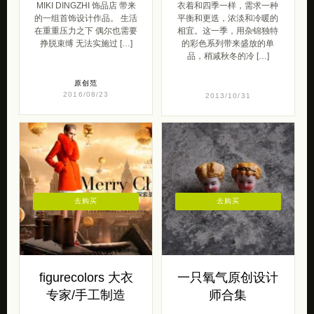
MIKI DINGZHI 饰品店 带来
衣着和四季一样，需求一种
的一组首饰设计作品。 生活
平衡和更迭，浓淡和冷暖的
在重重压力之下 偶尔也需要
相宜。这一季，用杂锦独特
挣脱束缚 无法实施过 […]
的彩色系列带来盛放的单
品，稍减秋冬的冷 […]
原创范
2016/08/23
2013/10/31
去购买
去购买
figurecolors 大衣
一只氧气原创设计
专家/手工制造
师合集