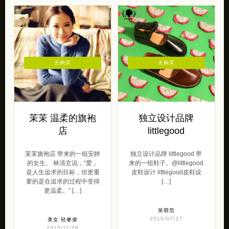
去购买
去购买
茉茉 温柔的旗袍
独立设计品牌
店
littlegood
茉茉旗袍店 带来的一组安静
独立设计品牌 littlegood 带
的女生。 林清玄说，“爱，
来的一组鞋子。@littlegood
是人生追求的目标，但更重
皮鞋设计 littlegood皮鞋设
要的是在追求的过程中变得
[…]
更温柔。” […]
呆萌范
2016/07/27
美女
轻奢侈
2015/11/26