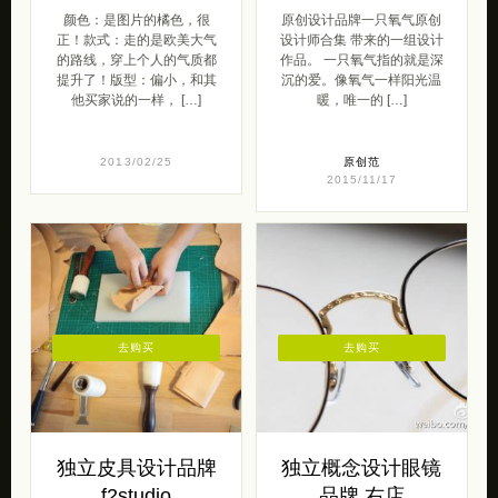
颜色：是图片的橘色，很
原创设计品牌一只氧气原创
正！款式：走的是欧美大气
设计师合集 带来的一组设计
的路线，穿上个人的气质都
作品。 一只氧气指的就是深
提升了！版型：偏小，和其
沉的爱。像氧气一样阳光温
他买家说的一样， […]
暖，唯一的 […]
2013/02/25
原创范
2015/11/17
去购买
去购买
独立皮具设计品牌
独立概念设计眼镜
f2studio
品牌 右店