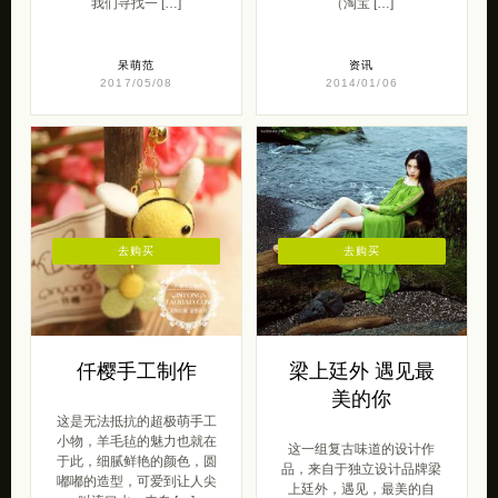
我们寻找一 […]
（淘宝 […]
呆萌范
资讯
2017/05/08
2014/01/06
去购买
去购买
仟樱手工制作
梁上廷外 遇见最
美的你
这是无法抵抗的超极萌手工
小物，羊毛毡的魅力也就在
这一组复古味道的设计作
于此，细腻鲜艳的颜色，圆
品，来自于独立设计品牌梁
嘟嘟的造型，可爱到让人尖
上廷外，遇见，最美的自