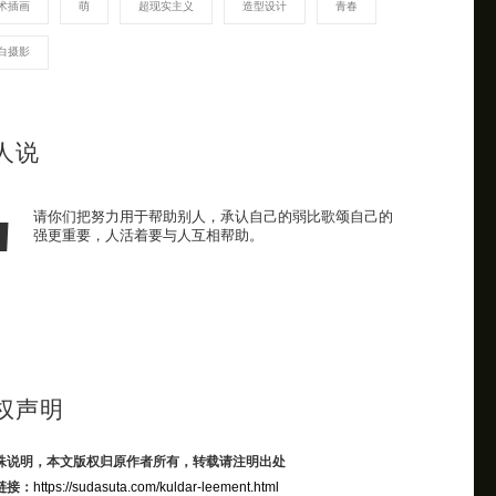
术插画
萌
超现实主义
造型设计
青春
白摄影
人说
请你们把努力用于帮助别人，承认自己的弱比歌颂自己的
强更重要，人活着要与人互相帮助。
权声明
殊说明，本文版权归原作者所有，转载请注明出处
链接：
https://sudasuta.com/kuldar-leement.html