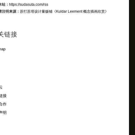
本站：
https://sudasuta.com/rss
请注明来源：
苏打苏塔设计量贩铺
《Kuldar Leement 概念插画欣赏》
关链接
map
云
链接
合作
声明