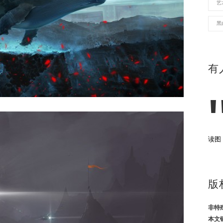
艺
黑
有
读图
版
非特
本文