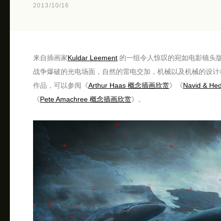
2013/10/16
来自插画家
Kuldar Leement
的一组令人惊叹的宛如电影镜头
战争爆破的光电场面，自然的雷电交加，机械以及机械的设计
作品，可以参阅《
Arthur Haas 概念插画欣赏
》《
Navid & 
《
Pete Amachree 概念插画欣赏
》。