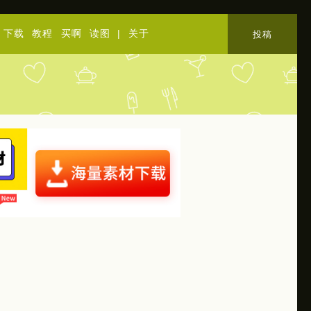
下载
教程
买啊
读图
|
关于
投稿