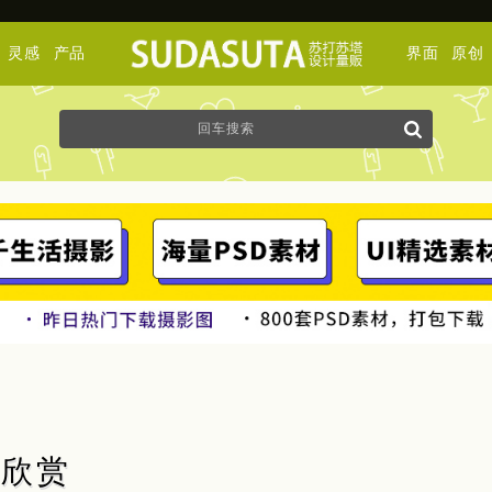
灵感
产品
界面
原创
插画欣赏