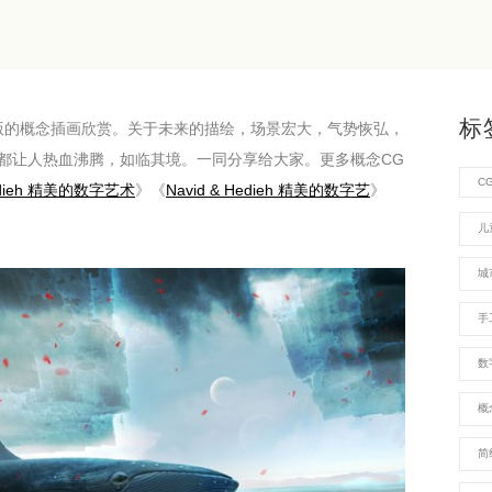
标
版的概念插画欣赏。关于未来的描绘，场景宏大，气势恢弘，
都让人热血沸腾，如临其境。一同分享给大家。更多概念CG
C
Hedieh 精美的数字艺术
》《
Navid & Hedieh 精美的数字艺
》
儿
城
手
数
概
简