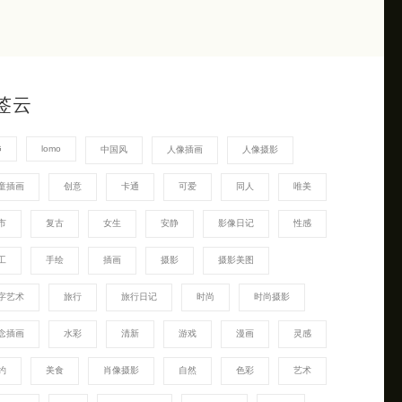
签云
G
lomo
中国风
人像插画
人像摄影
童插画
创意
卡通
可爱
同人
唯美
市
复古
女生
安静
影像日记
性感
工
手绘
插画
摄影
摄影美图
字艺术
旅行
旅行日记
时尚
时尚摄影
念插画
水彩
清新
游戏
漫画
灵感
约
美食
肖像摄影
自然
色彩
艺术