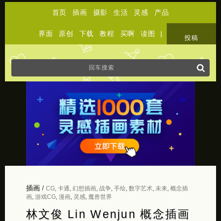
首页
插画
摄影
生活
灵感
产品
界面
原创
下载
教程
买啊
读图
|
关于
投稿
插画
/
CG
,
卡通
,
幻想插画
,
战争
,
手绘
,
数字艺术
,
未来
,
概念插
画
,
游戏CG
,
漫画
,
灵感
,
魔兽世界
林文俊 Lin Wenjun 概念插画