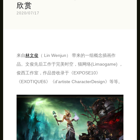
欣赏
2020/07/17
来自
林文俊
（ Lin Wenjun） 带来的一组概念插画作
品。文俊先后工作于完美时空，猫网络(Limaogame) ，
俊西工作室，作品曾收录于《EXPOSE10》
《EXOTIQUE6》《d’artiste CharacterDesign》等等。