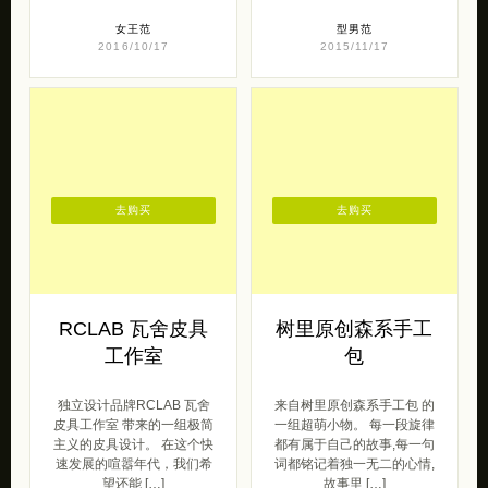
女王范
型男范
2016/10/17
2015/11/17
去购买
去购买
RCLAB 瓦舍皮具
树里原创森系手工
工作室
包
独立设计品牌RCLAB 瓦舍
来自树里原创森系手工包 的
皮具工作室 带来的一组极简
一组超萌小物。 每一段旋律
主义的皮具设计。 在这个快
都有属于自己的故事,每一句
速发展的喧嚣年代，我们希
词都铭记着独一无二的心情,
望还能 […]
故事里 […]