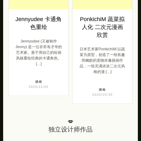
Jennyudee 卡通角
PonkichiM 蔬菜拟
色重绘
人化 二次元漫画
欣赏
Jennyudee (又被称作
Jenny) 是一位非常有才华的
日本艺术家PonkichiM 以蔬
艺术家。善于用自己的绘画
菜为原型，创造了一组有趣
风格重绘经典的卡通角色。
而幽默的宠物肖像插画作
[…]
品，一组充满浓浓二次元风
格的漫 […]
插画
2020/11/02
插画
2020/10/30
💋
独立设计师作品