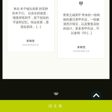
甲
来自 本子铺头发家 的安静
的本子们。 以余生的速度，
青青之城美甲 带来的一组绚
慢慢用笔和手，留下拙实的
丽的夏日美甲作品，一组缀
字迹和记忆。纸会发黄，墨
满亮片珠宝，以及繁复花纹
迹会损淡， […]
的设计。更多美甲作品，可
以参阅《50 […]
呆萌范
2016/03/14
呆萌范
2016/06/12
💋
苏打苏塔是一个关于创意设计，设计，插画，艺术摄影，lomo，素材，教程，
旧文章
web，灵感来源，平面设计欣赏的个人博客，一起学习进步昂！