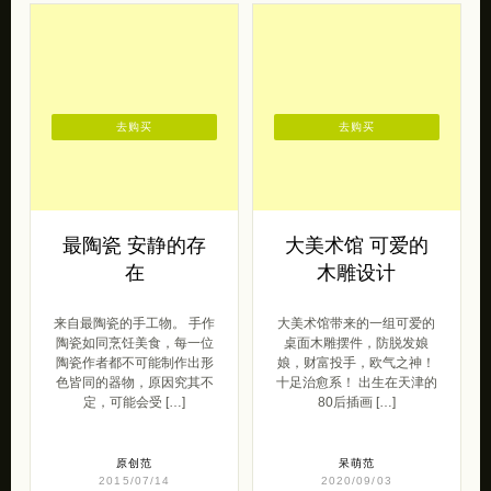
去购买
去购买
最陶瓷 安静的存
大美术馆 可爱的
在
木雕设计
来自最陶瓷的手工物。 手作
大美术馆带来的一组可爱的
陶瓷如同烹饪美食，每一位
桌面木雕摆件，防脱发娘
陶瓷作者都不可能制作出形
娘，财富投手，欧气之神！
色皆同的器物，原因究其不
十足治愈系！ ​​出生在天津的
定，可能会受 […]
80后插画 […]
原创范
呆萌范
2015/07/14
2020/09/03