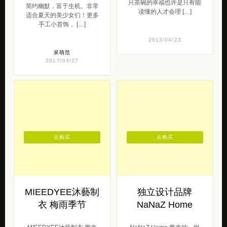
只茶碗的幸福也许是只有能
简约幽默，富于生机。非常
读懂的人才会理 […]
适合夏天的美少女们！更多
手工小首饰， […]
2013/04/23
呆萌范
2017/03/27
去购买
去购买
MIEEDYEE沐藝制
独立设计品牌
衣 梅雨季节
NaNaZ Home