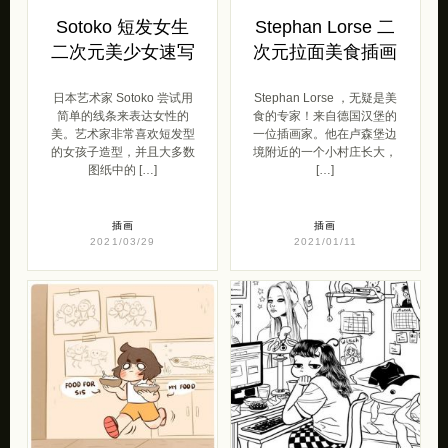
Sotoko 短发女生
Stephan Lorse 二
二次元美少女速写
次元拉面美食插画
日本艺术家 Sotoko 尝试用
Stephan Lorse ，无疑是美
简单的线条来表达女性的
食的专家！来自德国汉堡的
美。艺术家非常喜欢短发型
一位插画家。他在卢森堡边
的女孩子造型，并且大多数
境附近的一个小村庄长大，
图纸中的 […]
[…]
插画
插画
2021/03/29
2021/01/11