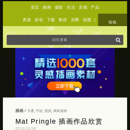
首页
插画
摄影
生活
灵感
产品
界面
原创
下载
教程
买啊
读图
|
关于
投稿
插画
/
卡通
,
手绘
,
漫画
,
讽刺漫画
Mat Pringle 插画作品欣赏
2013/11/18