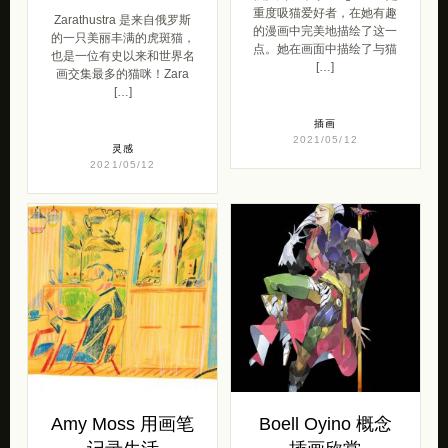
重度吸猫爱好者，在她有趣
Zarathustra 是来自俄罗斯
的漫画中完美地描绘了这一
的一只美丽丰满的虎斑猫，
点。她在画面中描绘了与猫
也是一位有史以来和世界名
[…]
画交集最多的猫咪！Zara
[…]
插画
2021/05/12
灵感
2021/05/12
Amy Moss 用画笔
Boell Oyino 概念