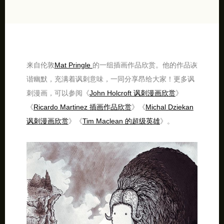
来自伦敦
Mat Pringle
的一组插画作品欣赏。他的作品诙
谐幽默，充满着讽刺意味，一同分享昂给大家！更多讽
刺漫画，可以参阅《
John Holcroft 讽刺漫画欣赏
》
《
Ricardo Martinez 插画作品欣赏
》《
Michal Dziekan
讽刺漫画欣赏
》《
Tim Maclean 的超级英雄
》。