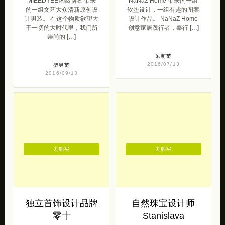
MIEEDYEE沐藝制衣 带来
NaNaZ Home 带来的一组
的一组文艺大众清新原创设
软垫设计，一组有趣的图案
计男装。 在这个物质欲望大
设计作品。 NaNaZ Home
于一切的大时代里，我们所
创意家居践行者，奉行 […]
崇尚的 […]
呆萌范
2016/07/13
型男范
2016/09/13
去购买
去购买
独立首饰设计品牌
自然珠宝设计师
零十
Stanislava