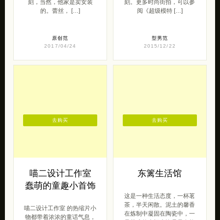
刻，当然，他家是卖女装
刻。更多时尚街拍，可以参
的。蕾丝， […]
阅《超级模特 […]
原创范
型男范
2017/04/24
2015/12/22
去购买
去购买
喵二设计工作室
东篱生活馆
蠢萌的童趣小首饰
这是一种生活态度，一杯茗
茶，半天闲散。泥土的馨香
喵二设计工作室 的热缩片小
在炼制中凝固在陶瓷中，一
物都带着浓浓的童话气息，