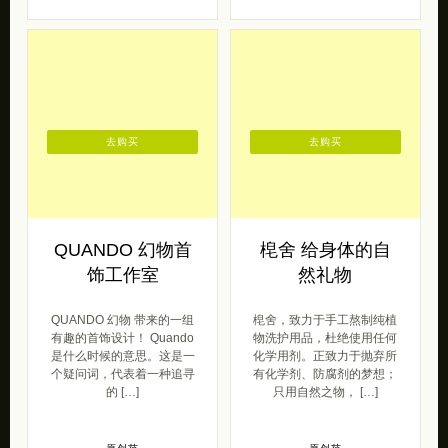
去购买
去购买
QUANDO 幻物首
梍舍 给身体的自
饰工作室
然礼物
QUANDO 幻物 带来的一组
梍舍，致力于手工熬制纯植
有趣的首饰设计！ Quando
物洗护用品，杜绝使用任何
是什么时候的意思。这是一
化学用剂。正致力于抛弃所
个疑问词，代表着一种追寻
有化学剂、防腐剂的梦想；
的 […]
只用自然之物， […]