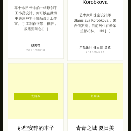
Korobkova
零十饰品 带来的一组原创手
工饰品设计。你可以在微博
艺术家和珠宝设计师
中关注@零十饰品设计工作
Stanislava Korobkova， 来
室。 手工制作很累，很脏，
自俄罗斯，目前居住在爱尔
很需要耐心 […]
兰都柏林。 I thi […]
型男范
产品设计
仙女范
灵感
2016/08/10
2016/04/14
去购买
去购买
那些安静的本子
青青之城 夏日美