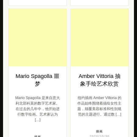
Owi Liunic 创意拼
Spazi 艺术作品欣
贴插画作品欣赏
赏
艺术家 Owi Liunic “试图在
Chiara 的创意平台
数字方法和传统方法之间保
Illustrazioni Seriali创建了首
持平衡。”例如，她最近对创
个纯粹的插画艺术家驻地“
建AR过滤器产生了兴趣 […]
Spaz […]
插画
插画
2020/12/21
2020/11/19