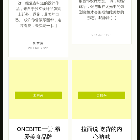
去购买
去购买
梁上廷外 遇见最
银聆原创手工银聆
美的你
来自银聆原创手工的一组纯
银首饰设计欣赏。 聆，独爱
这一组复古味道的设计作
此字，银与银在火光中的强
品，来自于独立设计品牌梁
烈碰撞才会形成如此美妙的
上廷外，遇见，最美的自
形态。我静静 […]
己。 或许你曾倾尽韶华，走
过春夏，去实现一 […]
2014/03/20
仙女范
2016/07/22