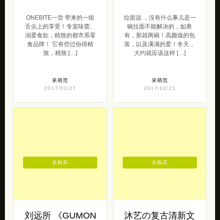
去购买
去购买
ONEBITE一尝 溺
拉面说 吃货的内
爱美食品牌
心呐喊
ONEBITE一尝 带来的一组
拉面说 ，没有什么事儿是一
舌尖上的享受！专宠味蕾、
碗拉面不能解决的，如果
溺爱食欲，精致的都市系零
有，那就两碗！高颜值的包
食品牌！ 它有些过份得精
装，以及满满的爱！冬天，
致，精致 […]
大约就应该这样 […]
呆萌范
呆萌范