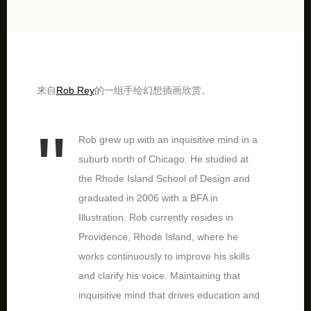
来自
Rob Rey
的一组手绘幻想插画欣赏。
Rob grew up with an inquisitive mind in a
suburb north of Chicago. He studied at
the Rhode Island School of Design and
graduated in 2006 with a BFA in
Illustration. Rob currently resides in
Providence, Rhode Island, where he
works continuously to improve his skills
and clarify his voice. Maintaining that
inquisitive mind that drives education and