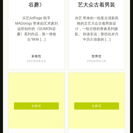
2017/02/27
2017/12/21
去购买
去购买
刘远所 《GUMON
沐艺の复古清新文
谷蘑》
艺大众古着男装
乐艺ArtPage 联手
沐艺 带来的一组复古清新风
MADology 带来由艺术家刘
格的文艺大众古着男装设
远所创作的《GUMON谷
计，一组古怪的青春系列摄
蘑》系列作品，第一弹推
影。 孙涤非说：那些在岁月
出“咔咔 […]
中历久弥新的 […]