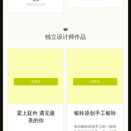
Mario Spagolla 噩
Amber Vittoria 抽
梦
象手绘艺术欣赏
Mario Spagolla 是来自意大
纽约插画 Amber Vittoria 的
利北部科莫的数字艺术家。
作品始终围绕着描绘女性主
在过去的几年中，他开始进
题，颠覆美容标准和性别规
行数字绘画。艺术家认为
范的主题进行。通过数 […]
[…]
插画
2020/10/30
插画
2020/11/18
💋
独立设计师作品