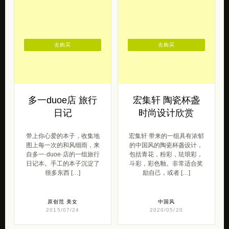
Larmo朗睦原创首
美食的承诺
饰
殷宜燕的窝 带来的一组精致
的美食摄影作品，一组可以
Larmo朗睦原创首饰 带来的
买得到的美食！吃货们，冲
一组极简主义的首饰设计作
啊！你也可以在微博中关注
品，一组关于家和爱的故
@殷宜燕的窝 […]
事。 用首饰——爱生活 首
饰艺术家 […]
呆萌范
2016/01/11
原创范
2016/06/22
去购买
去购买