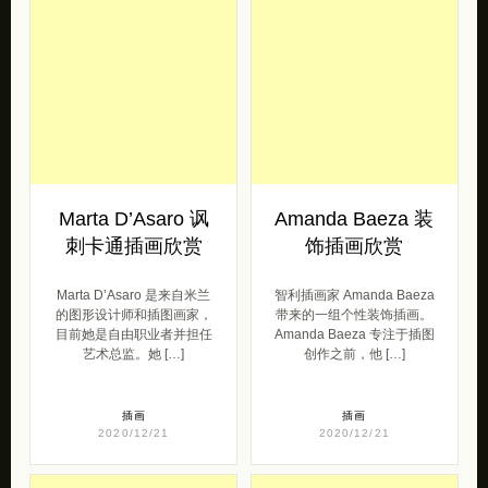
Bee Johnson 书籍
Andrea Rubele 装
插画欣赏
饰插画欣赏
Bee Johnson 是来自纽约皇
艺术家 Andrea Rubele 带
后区的自由插画家。她的作
来的一组简约的形状。 我的
品在国际上出现在杂志，报
风格还没有很好地定义，我
纸，移动应用程序，广告和
喜欢让自己的创造力自由
儿 […]
[…]
插画
插画
2020/12/21
2020/12/21