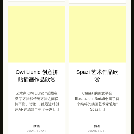
Marta Morientes
Laura Simonati 极
个性插画欣赏
简主义装饰插画欣
赏
来自伦敦广告艺术总监
Marta Morientes 在晚上用
来自于意大利布鲁塞尔的插
色彩描绘所居住的城市仓库
画家Laura Simonati 用画笔
所形成的社区。 她开发了
记录日常生活中不可或缺的
[…]
一部分。 Laura […]
插画
插画
2020/12/21
2020/12/21