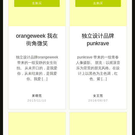
域情调的，色彩丰富的手工
意灵感，小兔子、小鹿、鲨
织物。包括围巾，发绳，坐
鱼、小熊、猫咪……，过去
垫，小玩物等等。 披肩是喀
它们或是横行霸道在野外游
什米尔地区的 […]
走，或是温顺可 […]
森女范
原创
2015/12/09
2013/07/22
去购买
去购买
orangeweek 我在
独立设计品牌
街角微笑
punkrave