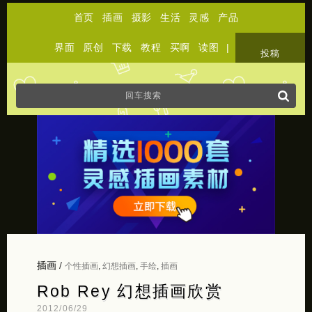
首页
插画
摄影
生活
灵感
产品
界面
原创
下载
教程
买啊
读图
|
关于
投稿
插画
/
个性插画
,
幻想插画
,
手绘
,
插画
Rob Rey 幻想插画欣赏
2012/06/29