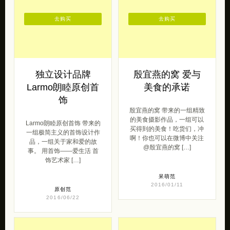
独立设计品牌orangeweek
punkrave 带来的一组青春
带来的一组安静的女生街
人像摄影。 朋克：以摇滚音
拍。 从未开口的，是我爱
乐为背景的朋克风格。在设
你，从未结束的，是我爱
计上以黑色为主色调，红
你。我爱 […]
色、紫 […]
呆萌范
女王范
2015/11/10
2016/06/07
去购买
去购买
独立设计品牌
殷宜燕的窝 爱与