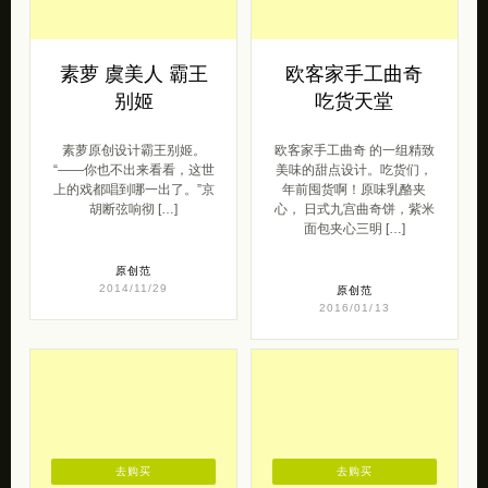
的珠 […]
轻奢侈
2016/08/02
原创范
2017/03/31
去购买
去购买
素萝 虞美人 霸王
欧客家手工曲奇
别姬
吃货天堂
素萝原创设计霸王别姬。
欧客家手工曲奇 的一组精致
“——你也不出来看看，这世
美味的甜点设计。吃货们，