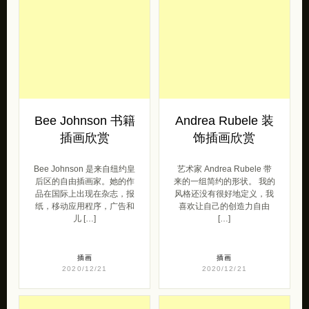
唯美的插画作品欣
Hannah Lock 带来的一组手
赏
绘插画作品，充满跳动感的
色彩让人印象深刻。 I’m a
哥伦比亚插画家 Daniela
fre […]
Gallego 带我们踏上了充满
魔力和植物的世界。 她柔和
的调色板增强了效果， […]
插画
2021/05/12
插画
2020/12/24