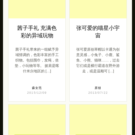
上的戏都唱到哪一出了。”京
年前囤货啊！原味乳酪夹
胡断弦响彻 […]
心， 日式九宫曲奇饼，紫米
面包夹心三明 […]
原创范
2014/11/29
原创范
2016/01/13
去购买
去购买
茜子手礼 充满色
张可爱的喵星小宇
彩的异域玩物
宙
茜子手礼带来的一组赋予异
张可爱原创草帽以卡通为创