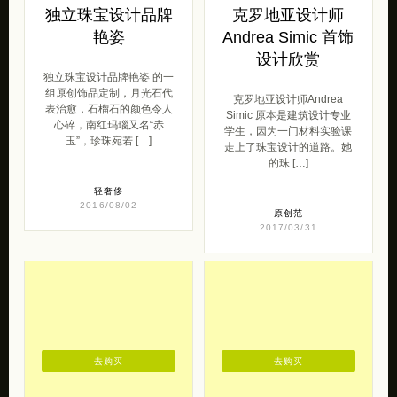
呆萌范
型男范
2020/06/14
2016/03/18
去购买
去购买
独立珠宝设计品牌
克罗地亚设计师
艳姿
Andrea Simic 首饰
设计欣赏
独立珠宝设计品牌艳姿 的一
组原创饰品定制，月光石代
克罗地亚设计师Andrea
表治愈，石榴石的颜色令人
Simic 原本是建筑设计专业
心碎，南红玛瑙又名“赤
学生，因为一门材料实验课
玉”，珍珠宛若 […]
走上了珠宝设计的道路。她