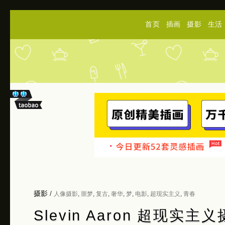
首页
插画
摄影
生活
摄影
/
人像摄影
,
噩梦
,
复古
,
奢华
,
梦
,
电影
,
超现实主义
,
青春
Slevin Aaron 超现实