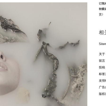
订阅
转载
赏》
相
Site
关于
留言
投稿
标签
友情
广告
版权