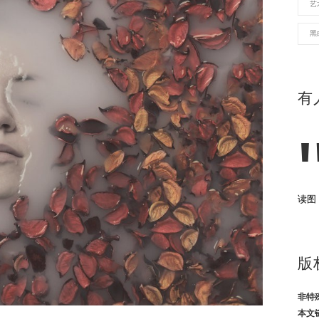
艺
黑
有
读图
版
非特
本文