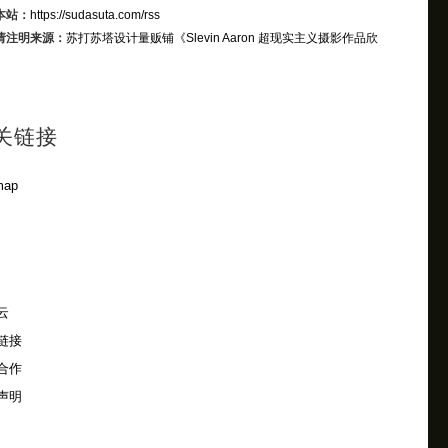
本站：
https://sudasuta.com/rss
请注明来源：
苏打苏塔设计量贩铺
《Slevin Aaron 超现实主义摄影作品欣
关链接
map
云
链接
合作
声明