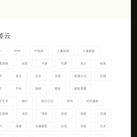
签云
G
lomo
中国风
人像插画
人像摄影
童插画
创意
卡通
可爱
同人
唯美
市
复古
女生
安静
影像日记
性感
工
手绘
插画
摄影
摄影美图
字艺术
旅行
旅行日记
时尚
时尚摄影
念插画
水彩
清新
游戏
漫画
灵感
约
美食
肖像摄影
自然
色彩
艺术