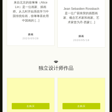
来自北京的徐琳琳（Alice
Lin）是一位画家、插画
Jean Sebastien Rossbach
师。从儿时开始系统学习中
是一位广获殊荣的插图画
国传统绘画，徐琳琳喜欢用
家、概念艺术家和画家。艺
中国画的 […]
术家曾为丹·西蒙 […]
插画
插画
2020/05/28
2020/05/18
💋
独立设计师作品
去购买
去购买