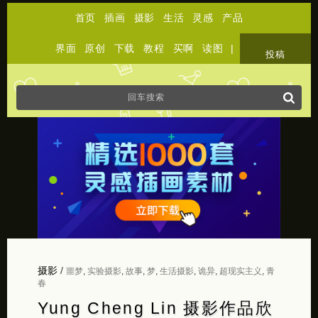
首页
插画
摄影
生活
灵感
产品
界面
原创
下载
教程
买啊
读图
|
关于
投稿
摄影
/
噩梦
,
实验摄影
,
故事
,
梦
,
生活摄影
,
诡异
,
超现实主义
,
青
春
Yung Cheng Lin 摄影作品欣