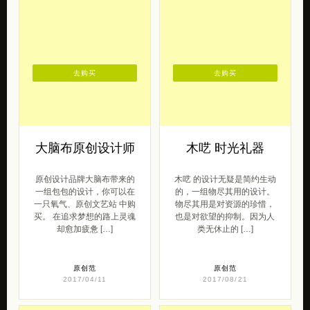
去购买
去购买
大脑布原创设计师
木呓 时光礼器
原创设计品牌大脑布带来的
木呓 的设计无疑是简约生动
一组包包的设计，你可以在
的，一组物尽其用的设计。
一只氧气、原创文艺站 中购
物尽其用是对资源的珍惜，
买。 在追求梦想的路上灵魂
也是对欲望的抑制。因为人
却愈加疲惫 […]
类无休止的 […]
原创范
原创范
2017/04/11
2017/08/21