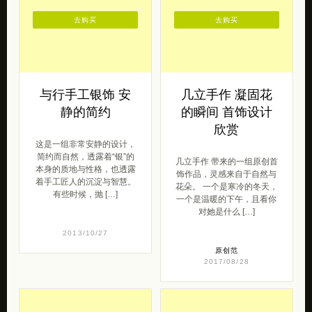
去购买
去购买
与行手工银饰 安
几立手作 凝固花
静的简约
的瞬间 首饰设计
欣赏
这是一组非常安静的设计，
简约而自然，透露着“银”的
几立手作 带来的一组原创首
本身的质地与性格，也透露
饰作品，灵感来自于自然与
着手工匠人的沉淀与智慧。
花朵。 一个是寒冷的冬天，
有些时候，抛 […]
一个是温暖的下午，且看你
对她是什么 […]
2013/10/27
原创范
2017/08/28