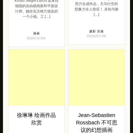
Kristin Siegel-Leicht 是来自
照片合成作品，天马行空的
德国的自由插画家和平面设
想象力令人惊叹！ 未知与被
计师。她住在沃格兰德县的
[…]
一个小镇。工 […]
摄影
灵感
插画
2020/07/06
2020/11/06
徐琳琳 绘画作品
Jean-Sebastien
欣赏
Rossbach 不可思
议的幻想插画