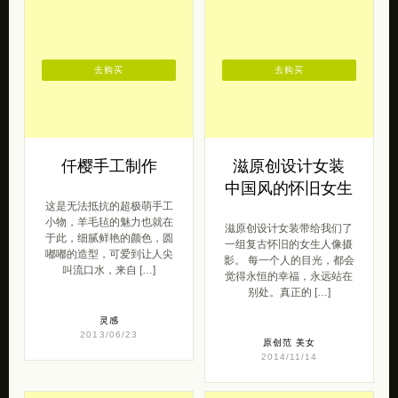
去购买
去购买
仟樱手工制作
滋原创设计女装
中国风的怀旧女生
这是无法抵抗的超极萌手工
小物，羊毛毡的魅力也就在
滋原创设计女装带给我们了
于此，细腻鲜艳的颜色，圆
一组复古怀旧的女生人像摄
嘟嘟的造型，可爱到让人尖
影。 每一个人的目光，都会
叫流口水，来自 […]
觉得永恒的幸福，永远站在
别处。真正的 […]
灵感
2013/06/23
原创范
美女
2014/11/14