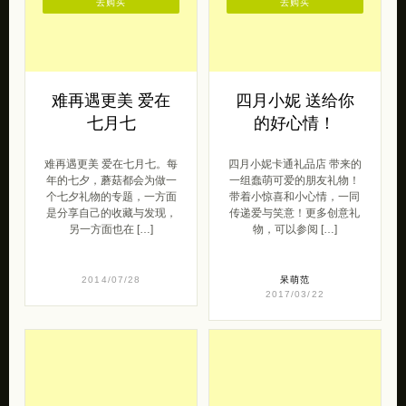
去购买
去购买
难再遇更美 爱在
四月小妮 送给你
七月七
的好心情！
难再遇更美 爱在七月七。每
四月小妮卡通礼品店 带来的
年的七夕，蘑菇都会为做一
一组蠢萌可爱的朋友礼物！
个七夕礼物的专题，一方面
带着小惊喜和小心情，一同
是分享自己的收藏与发现，
传递爱与笑意！更多创意礼
另一方面也在 […]
物，可以参阅 […]
2014/07/28
呆萌范
2017/03/22