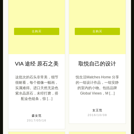
去购买
去购买
VIA 途经 原石之美
取悦自己的设计
这批次的石头非常美，细节
悦生活Matches Home 分享
很耐看，每个都像一幅画，
的一组设计作品，一组安静
实属难得。进口天然无染色
的室内的小物。包括品牌
紫水晶原石，未经打磨，搭
Global Views，M […]
配金色链条，惊 […]
女王范
2016/10/08
森女范
2017/05/16