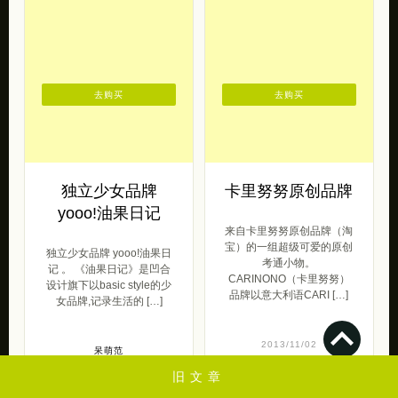
去购买
去购买
独立少女品牌
卡里努努原创品牌
yooo!油果日记
来自卡里努努原创品牌（淘
宝）的一组超级可爱的原创
独立少女品牌 yooo!油果日
考通小物。
记 。 《油果日记》是凹合
CARINONO（卡里努努）
设计旗下以basic style的少
品牌以意大利语CARI […]
女品牌,记录生活的 […]
2013/11/02
呆萌范
2016/08/24
旧文章