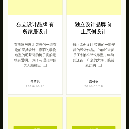
独立设计品牌 有
独立设计品牌 知
所家居设计
止原创设计
有所家居设计 带来的一组有
知止原创设计 带来的一组安
趣的家具设计。蠢萌的动物
静的设计作品。 “知止”大梦
造型的毛茸茸的椅子真的是
手工制作925银吊坠，年幼
很有爱啊。 为了与理想中的
的迁徙，广褒的大海，眼前
美无限接近 […]
跃起的 […]
呆萌范
原创范
2016/10/28
2016/05/19