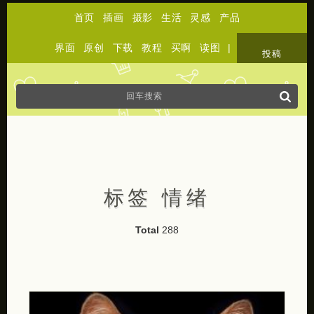
首页
插画
摄影
生活
灵感
产品
界面
原创
下载
教程
买啊
读图
|
关于
投稿
标签 情绪
Total
288