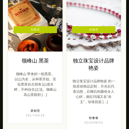
去购买
去购买
领峰山 黑茶
独立珠宝设计品牌
艳姿
领峰山 带来的一组黑茶。
以山为名，从种茶开始。安
独立珠宝设计品牌艳姿 的一
化黑茶自古就有:[山崖水
组原创饰品定制，月光石代
畔，不种自生]之说。领峰山
表治愈，石榴石的颜色令人
高山茶园初 […]
心碎，南红玛瑙又名“赤
玉”，珍珠宛若 […]
原创范
2017/04/18
轻奢侈
2016/08/02