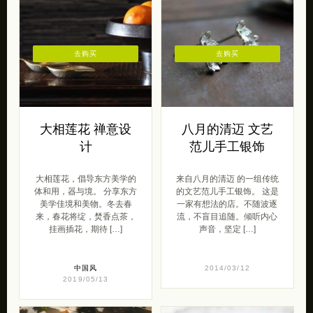
去购买
去购买
大相莲花 禅意设
八月的清迈 文艺
计
范儿手工银饰
大相莲花，倡导东方美学的
来自八月的清迈 的一组传统
体和用，器与境。 分享东方
的文艺范儿手工银饰。 这是
美学佳境和美物。冬去春
一家有想法的店。不随波逐
来，春花将绽，焚香点茶，
流，不盲目追随。倾听内心
挂画插花，期待 […]
声音，坚定 […]
中国风
2014/03/12
2019/05/13