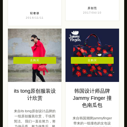
原创范
2017/04/10
轻奢侈
2016/11/11
去购买
去购买
its tong原创服装设
韩国设计师品牌
计欣赏
Jammy Finger 撞
色南瓜包
来自its tong原创设计品牌的
一组原创服装欣赏，干练而
来自韩国潮牌jammyfinger
简洁。 我们一直在努力，努
带来的一组撞色的女包设
力做品质，努力做售后，努