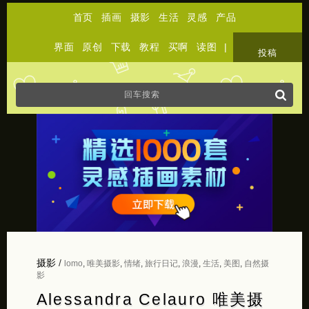
首页
插画
摄影
生活
灵感
产品
界面
原创
下载
教程
买啊
读图
|
关于
投稿
摄影
/
lomo
,
唯美摄影
,
情绪
,
旅行日记
,
浪漫
,
生活
,
美图
,
自然摄
影
Alessandra Celauro 唯美摄