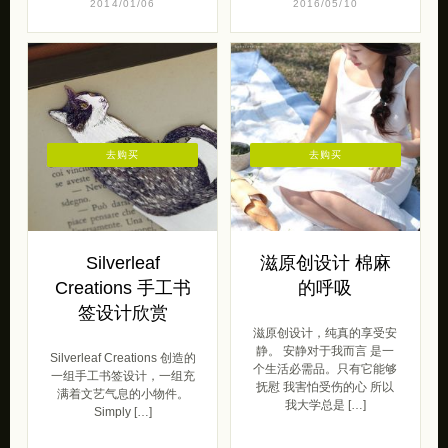
2014/01/06
2016/05/10
去购买
去购买
Silverleaf
滋原创设计 棉麻
Creations 手工书
的呼吸
签设计欣赏
滋原创设计，纯真的享受安
静。 安静对于我而言 是一
Silverleaf Creations 创造的
个生活必需品。只有它能够
一组手工书签设计，一组充
抚慰 我害怕受伤的心 所以
满着文艺气息的小物件。
我大学总是 […]
Simply […]