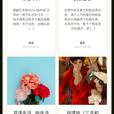
挪威艺术家Anna Bjørdal 分
在摩尔多瓦最大的郁金香农
享的一组手绘水彩卡片。一
场，成千上万的盛开的郁金
组充满着治愈系力量的温馨
香在白色融雪下崭露头角。
插画！关于自然，动物以及
在四月中旬，数千个郁金香
[…]
开始盛开，第 […]
插画
摄影
2017/09/19
2017/06/05
花漾生活 . 给生活
赵璞玲《三月初