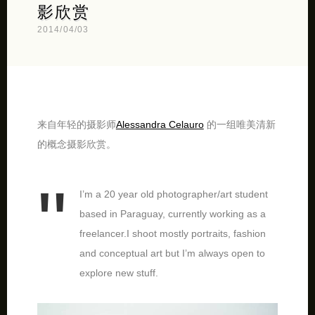
影欣赏
2014/04/03
来自年轻的摄影师
Alessandra Celauro
的一组唯美清新
的概念摄影欣赏。
I’m a 20 year old photographer/art student
based in Paraguay, currently working as a
freelancer.I shoot mostly portraits, fashion
and conceptual art but I’m always open to
explore new stuff.