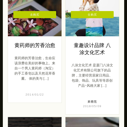
去购买
去购买
黄药师的芳香治愈
童趣设计品牌 八
涂文化艺术
黄药师的芳香治愈，生命应
该浪费在美好的事物上。来
八涂文化艺术 是厦门八涂文
自一个男人黄药师（淘宝）
化艺术有限公司旗下的品
的手工香皂以及天然花草香
牌，主要经营居家日用品、
薰。 体的美与 […]
包袋、饰品、玩具等等原创
产品~风格大家 […]
2014/01/22
呆萌范
2018/05/09