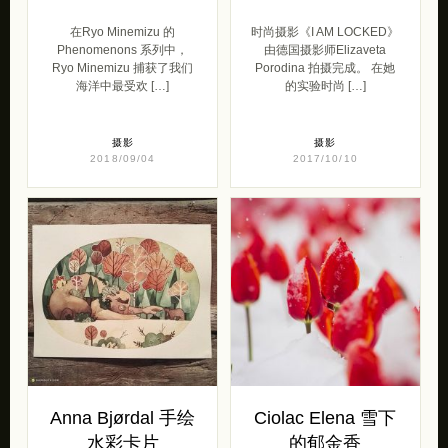
在Ryo Minemizu 的
时尚摄影《I AM LOCKED》
Phenomenons 系列中，
由德国摄影师Elizaveta
Ryo Minemizu 捕获了我们
Porodina 拍摄完成。 在她
海洋中最受欢 […]
的实验时尚 […]
摄影
摄影
2018/09/04
2017/10/10
Anna Bjørdal 手绘
Ciolac Elena 雪下
水彩卡片
的郁金香