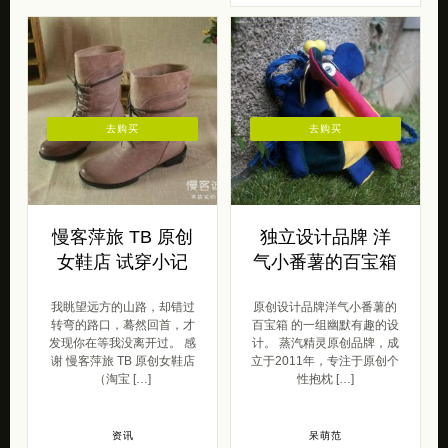
去购买
去购买
慢客萍旅 TB 原创
独立设计品牌 洋
女鞋店 试穿小记
气小番薯的百宝箱
我眺望远方的山路，却错过
原创设计品牌洋气小番薯的
转弯的路口，蓦然回首，才
百宝箱 的一组幽默有趣的设
发现你在等我没离开过。 感
计。 蒸汽精灵原创品牌，成
谢 慢客萍旅 TB 原创女鞋店
立于2011年，专注于原创个
（淘宝 […]
性抱枕 […]
资讯
呆萌范