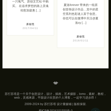
一只氧气、原创文艺站 中购
夏洛forever 带来的一组原
买。 在追求梦想的路上灵魂
创首饰设计作品，其中的星
却愈加疲惫 […]
空系列色彩迷人富于创意。
你也可以在微博中关注@夏
洛xy […]
原创范
2017/04/11
原创范
2016/01/11
💋
苏打苏塔是一个关于创意设计，设计，插画，艺术摄影，lomo，素材，教程，
web，灵感来源，平面设计欣赏的个人博客，一起学习进步昂！
2009-2024 by 苏打苏塔 设计量贩铺 | 版权保留.
蜀ICP备2024101550号-3