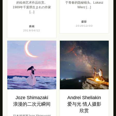
的绘画艺术作品欣赏。
于青春的隐秘镜头。Lukasz
1989年千葉県生まれの作家
Wierz […]
[…]
摄影
2018/12/03
插画
2019/04/12
Joze Shimazaki
Andrei Sheliakin
浪漫的二次元瞬间
爱与光 情人摄影
欣赏
日本插画家Joze Shimazaki