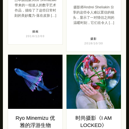
带来的一组迷人的数字艺术
摄影师Andrei Sheliakin 分
作品，描绘了了这些日常时
享的这些令人难以置信的镜
刻的美妙魔力-落在皮肤 […]
头，显示了一对情侣之间的
温暖时刻，它们在令人 […]
插画
2018/12/03
摄影
2018/10/30
Ryo Minemizu 优
时尚摄影《I AM
雅的浮游生物
LOCKED》