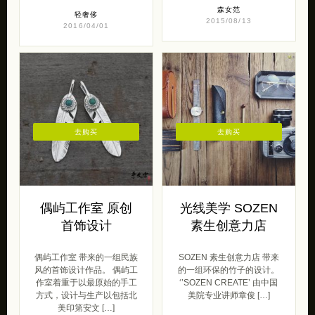
森女范
轻奢侈
2015/08/13
2016/04/01
去购买
去购买
偶屿工作室 原创
光线美学 SOZEN
首饰设计
素生创意力店
偶屿工作室 带来的一组民族
SOZEN 素生创意力店 带来
风的首饰设计作品。 偶屿工
的一组环保的竹子的设计。
作室着重于以最原始的手工
‘’SOZEN CREATE’ 由中国
方式，设计与生产以包括北
美院专业讲师章俊 […]
美印第安文 […]