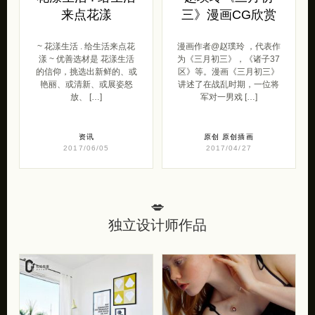
来点花漾
三》漫画CG欣赏
~ 花漾生活 . 给生活来点花
漫画作者@赵璞玲 ，代表作
漾 ~ 优善选材是 花漾生活
为《三月初三》，《诸子37
的信仰，挑选出新鲜的、或
区》等。漫画《三月初三》
艳丽、或清新、或展姿怒
讲述了在战乱时期，一位将
放、 […]
军对一男戏 […]
资讯
原创
原创插画
2017/06/05
2017/04/27
💋
独立设计师作品