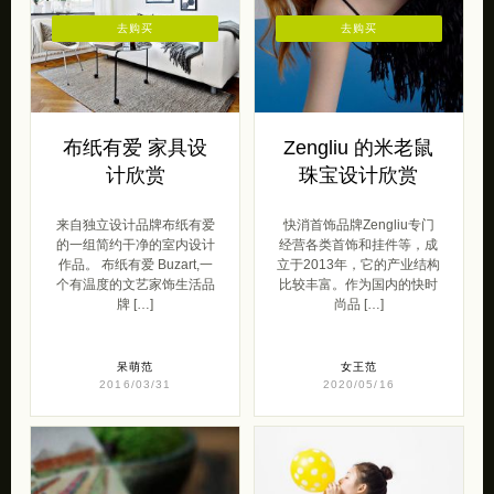
去购买
去购买
布纸有爱 家具设
Zengliu 的米老鼠
计欣赏
珠宝设计欣赏
来自独立设计品牌布纸有爱
快消首饰品牌Zengliu专门
的一组简约干净的室内设计
经营各类首饰和挂件等，成
作品。 布纸有爱 Buzart,一
立于2013年，它的产业结构
个有温度的文艺家饰生活品
比较丰富。作为国内的快时
牌 […]
尚品 […]
呆萌范
女王范
2016/03/31
2020/05/16