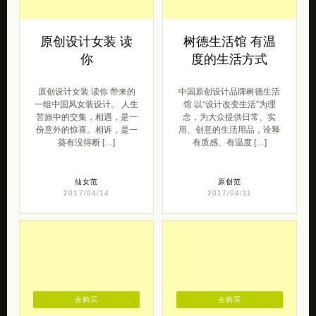
原创设计女装 读
树德生活馆 有温
你
度的生活方式
原创设计女装 读你 带来的
中国原创设计品牌树德生活
一组中国风女装设计。 人生
馆 以“设计改变生活”为理
苦旅中的交集，相遇，是一
念，为大众提供日常、实
份意外的惊喜。相诉，是一
用、创意的生活用品，诠释
葵有没得断 […]
有质感、有温度 […]
仙女范
原创范
2017/04/14
2017/04/11
去购买
去购买