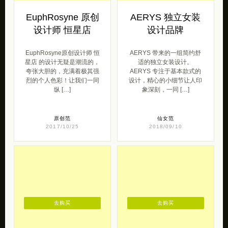
EuphRosyne 原创
AERYS 独立女装
设计师 恒星店
设计品牌
EuphRosyne原创设计师 恒
AERYS 带来的一组简约舒
星店 的设计无疑是潮流的，
适的独立女装设计。
夸张大胆的，充满着极其强
AERYS 专注于基本款式的
烈的个人色彩！让我们一同
设计，精心的小细节让人印
纵 […]
象深刻，一同 […]
原创范
仙女范
2017/10/25
2018/09/10
去购买
去购买