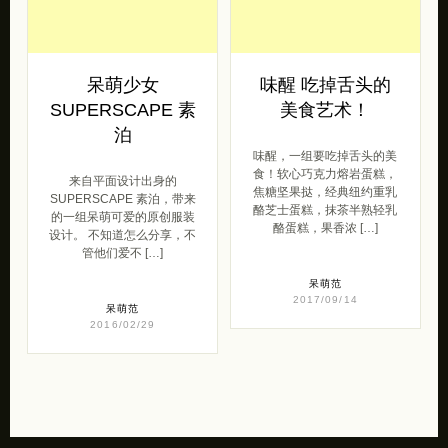
呆萌少女
味醒 吃掉舌头的
SUPERSCAPE 素
美食艺术！
泊
味醒，一组要吃掉舌头的美
食！软心巧克力熔岩蛋糕，
来自平面设计出身的
焦糖坚果挞，经典纽约重乳
SUPERSCAPE 素泊，带来
酪芝士蛋糕，抹茶半熟轻乳
的一组呆萌可爱的原创服装
酪蛋糕，果香浓 […]
设计。 不知道怎么分享，不
管他们爱不 […]
呆萌范
2017/09/14
呆萌范
2016/02/29