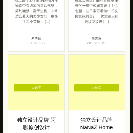
喵二设计工作室 的热缩片小
独立女装设计品牌云格格 带
物都带着浓浓的童话气息，
来的一组中式嫁衣设计！也
简约幽默，富于生机。非常
包括一些日常可着装中式改
适合夏天的美少女们！更多
良旗袍的设计！ 优雅迷人的
手工小首饰， […]
云纹花纹设 […]
呆萌范
仙女范
2017/03/27
2017/09/21
去购买
去购买
独立设计品牌 阿
独立设计品牌
咖原创设计
NaNaZ Home