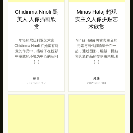
Chidinma Nnoli 黑
Minas Halaj 超现
美人 人像插画欣
实主义人像拼贴艺
赏
术欣赏
年轻的尼日利亚艺术家
Minas Halaj 将古典主义的
Chidinma Nnoli 在她富有诗
元素与当代影响融合在一
意的作品中，描绘了在粉彩
起，通过图形，雕塑，拼​​贴
中朦胧的环境为中心的沉闷
和具象作品的交响曲来展现
[…]
[…]
插画
灵感
2021/03/17
2021/03/03