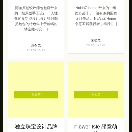
阿咖原创设计师包包店带来
NaNaZ Home 带来的一组
的一组原创手工设计， 人性
软垫设计，一组有趣的图案
化的多功能设计,设计师阿咖
设计作品。 NaNaZ Home
把包包的特色集中于前幅的
创意家居践行者，奉行 […]
镂空雕花设 […]
呆萌范
2016/07/13
原创范
2015/12/17
去购买
去购买
独立珠宝设计品牌
Flower Isle 绿意萌