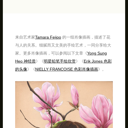
来自艺术家
Tamara Feijoo
的一组肖像插画，描述了花
与人的关系。细腻而又文美的手绘艺术，一同分享给大
家。更多肖像插画，可以参阅以下文章《
Yong Sung
Heo 神经质
》《
明星铅笔手绘欣赏
》《
Erik Jones 色彩
的头像
》《
NIELLY FRANCOISE 色彩肖像插画
》。