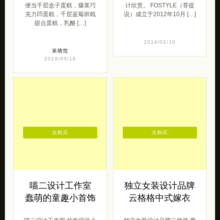
便当千层盒子蛋糕，爆浆巧
计欣赏。 FOSTYLE（菩提
克力凹蛋糕，千层蓝莓班戟
说）成立于2012年10月 […]
甜点蛋糕，乳酪 […]
2014/02/10
呆萌范
2016/05/16
去购买
去购买
喵二设计工作室
独立女装设计品牌
蠢萌的童趣小首饰
云格格中式嫁衣