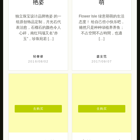
艳姿
萌
独立珠宝设计品牌艳姿 的一
Flower Isle 绿意萌萌的生活
组原创饰品定制，月光石代
态度！ 给自己些小快乐吧，
表治愈，石榴石的颜色令人
雖然只是种种绿植养养鱼；
心碎，南红玛瑙又名“赤
不占空間不占時間，也適
玉”，珍珠宛若 […]
[…]
轻奢侈
森女范
2016/08/02
2017/09/07
去购买
去购买