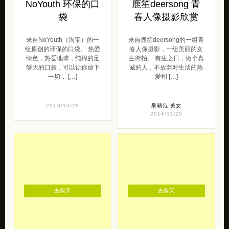
NoYouth 环保的口
鹿笙deersong 青
袋
春人像摄影欣赏
来自NoYouth（淘宝）的一
来自鹿笙deersong的一组青
组原创的环保的口袋。 热爱
春人像摄影，一组美丽的女
绿色，热爱地球，纯棉的足
生街拍。 有生之日，做个真
够大的口袋，可以让你放下
诚的人，不放弃对生活的热
一切， […]
爱和 […]
2013/10/28
呆萌范
美女
2014/11/25
去购买
去购买