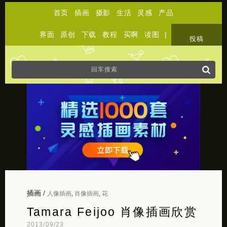
首页
插画
摄影
生活
灵感
产品
界面
原创
下载
教程
买啊
读图
|
关于
投稿
插画
/
人像插画
,
肖像插画
,
花
Tamara Feijoo 肖像插画欣赏
2013/09/23