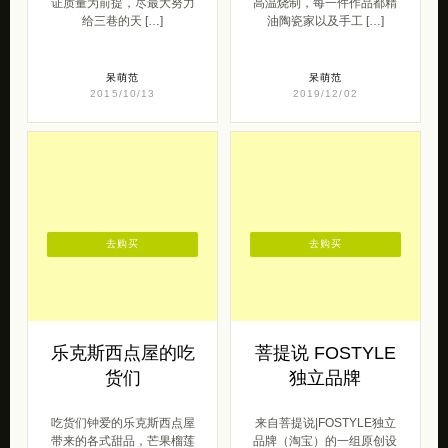
证质量为前提，尽最大努力
高温烧制，每一件作品都精
给三巷的天 […]
油陶瓷家以及手工 […]
呆萌范
呆萌范
2015/10/13
2019/12/02
去购买
去购买
乐克斯西点屋的吃
菩提说 FOSTYLE
货们
独立品牌
吃货们钟爱的乐克斯西点屋
来自菩提说|FOSTYLE独立
带来的各式甜品，芒果榴莲
品牌（淘宝）的一组原创设