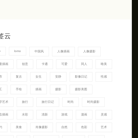
签云
G
lomo
中国风
人像插画
人像摄影
童插画
创意
卡通
可爱
同人
唯美
市
复古
女生
安静
影像日记
性感
工
手绘
插画
摄影
摄影美图
字艺术
旅行
旅行日记
时尚
时尚摄影
念插画
水彩
清新
游戏
漫画
灵感
约
美食
肖像摄影
自然
色彩
艺术