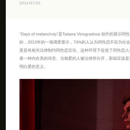
2014/07/25
“Days of melancholy”是Tatiana Vinograd
的，2013年的一项调查显示，74%的人认为同性恋不应为社
更是有相关法律制约同性恋言论。这种环境下促使了同性恋人
着一种内在美的诗意。当相爱的人被法律所分开，那就应该是
明白爱的意义。