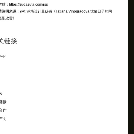
本站：
https://sudasuta.com/rss
请注明来源：
苏打苏塔设计量贩铺
《Tatiana Vinogradova 忧郁日子的同
摄影欣赏》
关链接
map
云
链接
合作
声明