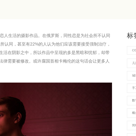
标
ova 创作的展示同性恋人生活的摄影作品。在俄罗斯，同性恋是为社会所不认同
会所认同，甚至有22%的人认为他们应该需要接受强制治疗，
C
生活在阴影之中，所以作品中呈现的多是黑暗和忧郁，却带
法律需要被修改。或许腐国首相卡梅伦的这句话会让更多人
儿
城
手
数
概
简