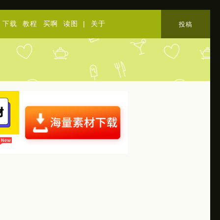
下载
教程
买啊
读图
|
关于
投稿