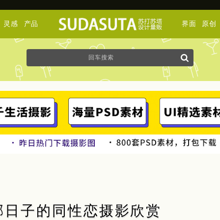
灵感
产品
界面
原创
va 忧郁日子的同性恋摄影欣赏