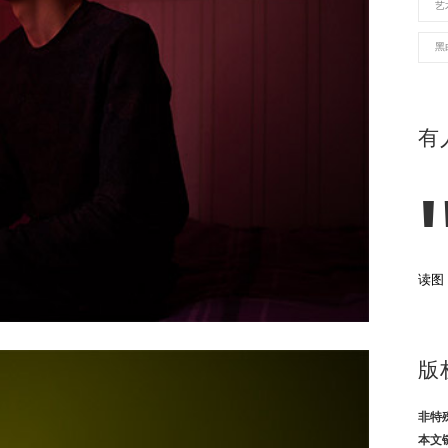
艺
黑
有
读图
版
非特
本文