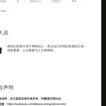
术插画
萌
超现实主义
造型设计
青春
白摄影
人说
请你们把努力用于帮助别人，承认自己的弱比歌颂自己的
强更重要，人活着要与人互相帮助。
权声明
殊说明，本文版权归原作者所有，转载请注明出处
链接：
https://sudasuta.com/tatiana-vinogradova.html