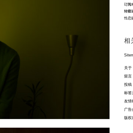
订阅
转载
性恋
相
Site
关于
留言
投稿
标签
友情
广告
版权