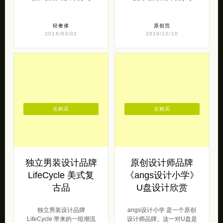
轻奢侈
原创范
2016/03/02
2019/12/10
去购买
去购买
独立男装设计品牌
原创设计师品牌
LifeCycle 美式复
《angs设计小学》
古品
U盘设计欣赏
独立男装设计品牌
angs设计小学 是一个原创
LifeCycle 带来的一组潮流
设计师品牌。这一对U盘是
美式复古品。 LifeCycle复
我们最新的产品，设计师：
古品牌来自2007年创办 […]
王谦&张少飞。 镶着钻石小