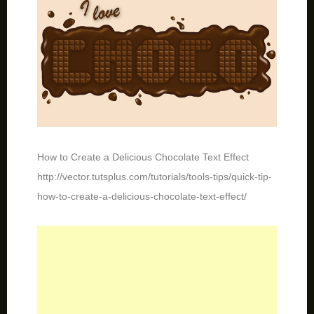
How to Create a Delicious Chocolate Text Effect
http://vector.tutsplus.com/tutorials/tools-tips/quick-tip-
how-to-create-a-delicious-chocolate-text-effect/