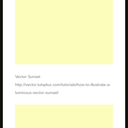
Vector Sunset
http://vector.tutsplus.com/tutorials/how-to-illustrate-a-
luminous-vector-sunset/