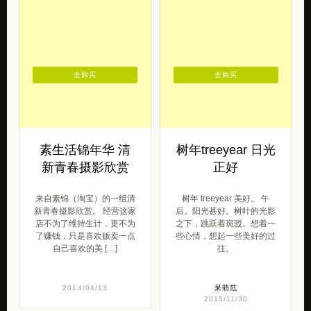
去购买
去购买
素生活锦年华 清
树年treeyear 日光
新青春摄影欣赏
正好
来自素锦（淘宝）的一组清
树年 treeyear 美好。 午
新青春摄影欣赏。 经营这家
后。阳光甚好。树叶的光影
店不为了维持生计，更不为
之下，跳跃着斑驳。想着一
了赚钱，只是喜欢贩卖一点
些心情，想起一些美好的过
自己喜欢的美 […]
往。
2014/04/13
呆萌范
2015/11/30