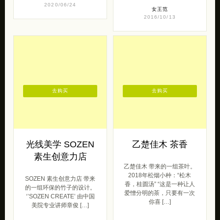
去购买
去购买
光线美学 SOZEN
乙楚佳木 茶香
素生创意力店
乙楚佳木 带来的一组茶叶。
2018年松烟小种：“松木
SOZEN 素生创意力店 带来
香，桂圆汤” “这是一种让人
的一组环保的竹子的设计。
爱憎分明的茶，只要有一次
‘’SOZEN CREATE’ 由中国
你喜 […]
美院专业讲师章俊 […]
中国风
原创范
2020/05/11