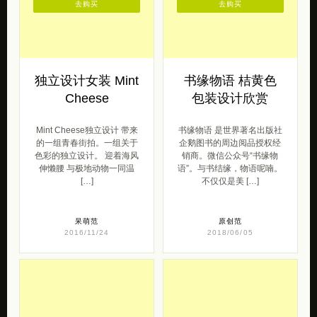
独立设计女装 Mint
书缘物语 桔黄色
Cheese
包装设计欣赏
Mint Cheese独立设计 带来
书缘物语 是世界著名出版社
的一组青春街拍。一组关于
企鹅图书的周边阅品授权经
色彩的独立设计。 迎着海风
销商。微信公众号“书缘物
伸懒腰 与极地动物一同温
语”。与书结缘，物语呢喃。
[…]
不仅仅是美 […]
呆萌范
原创范
2016/11/24
2018/06/05
去购买
去购买