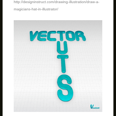
http://designinstruct.com/drawing-illustration/draw-a-
magicians-hat-in-illustrator/