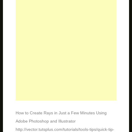
How to Create Rays in Just a Few Minutes Using
Adobe Photoshop and Illustrator
http://vector.tutsplus.com/tutorials/tools-tips/quick-tip-
how-to-create-rays-in-just-a-few-minutes-using-