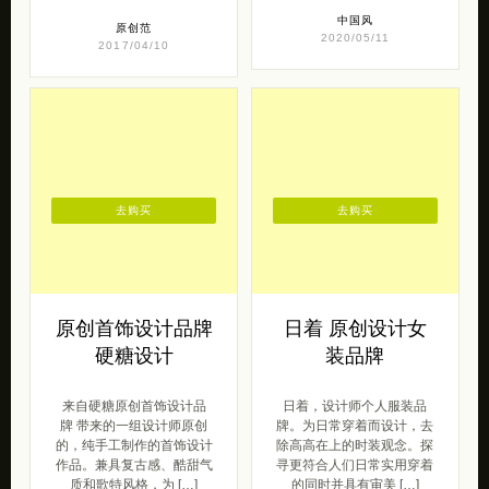
2017/04/10
去购买
去购买
原创首饰设计品牌
日着 原创设计女
硬糖设计
装品牌
来自硬糖原创首饰设计品
日着，设计师个人服装品
牌 带来的一组设计师原创
牌。为日常穿着而设计，去
的，纯手工制作的首饰设计
除高高在上的时装观念。探
作品。兼具复古感、酷甜气
寻更符合人们日常实用穿着
质和歌特风格，为 […]
的同时并具有审美 […]