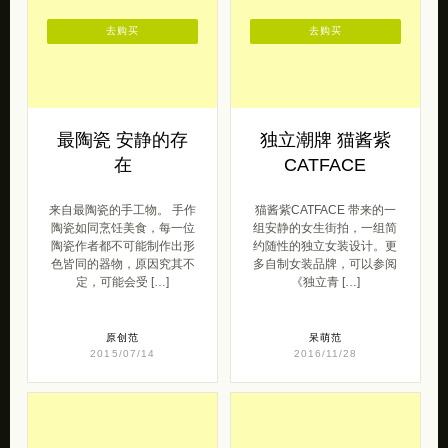
最陶瓷 安静的存
独立潮牌 猫酱紫
在
CATFACE
来自最陶瓷的手工物。 手作
猫酱紫CATFACE 带来的一
陶瓷如同烹饪美食，每一位
组安静的女生街拍，一组简
陶瓷作者都不可能制作出形
约随性的独立女装设计。更
色皆同的器物，原因究其不
多自制女装品牌，可以参阅
定，可能会受 […]
《独立青 […]
原创范
呆萌范
2015/07/14
2016/11/28