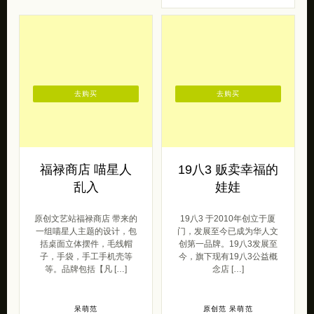
去购买
去购买
福禄商店 喵星人
19八3 贩卖幸福的
乱入
娃娃
原创文艺站福禄商店 带来的
19八3 于2010年创立于厦
一组喵星人主题的设计，包
门，发展至今已成为华人文
括桌面立体摆件，毛线帽
创第一品牌。19八3发展至
子，手袋，手工手机壳等
今，旗下现有19八3公益概
等。品牌包括【凡 […]
念店 […]
呆萌范
原创范
呆萌范
2016/10/09
2020/05/16