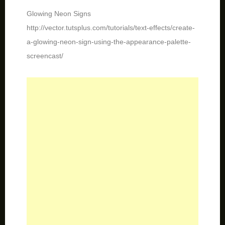
http://vector.tutsplus.com/tutorials/text-effects/create-
a-glowing-neon-sign-using-the-appearance-palette-
screencast/