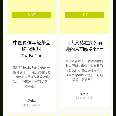
去购买
去购买
中国原创年轻茶品
《大只猪在家》有
牌 喝呵呵
趣的呆萌纹身设计
TeaBeFun
大只猪在家 是一位纹身师的
私人店铺，出售一些有趣的
喝呵呵TeaBeFun 带来的一
可爱设计，包括纹身贴纸，
组轻设计，一组充满着活力
亚克力徽章以及地垫，包包
的青春茶品牌包装设计作
等等。更多纹 […]
品。 中国原创年轻茶品牌，
为年轻 […]
呆萌范
2021/04/12
原创范
2017/01/06