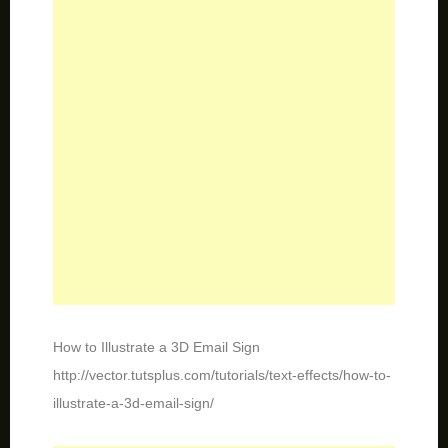
How to Illustrate a 3D Email Sign
http://vector.tutsplus.com/tutorials/text-effects/how-to-
illustrate-a-3d-email-sign/