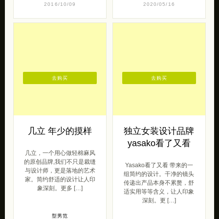
去购买
去购买
几立 年少的摸样
独立女装设计品牌
yasako看了又看
几立，一个用心做轻棉麻风
的原创品牌,我们不只是裁缝
Yasako看了又看 带来的一
与设计师，更是落地的艺术
组简约的设计。干净的镜头
家。简约舒适的设计让人印
传递出产品本身不累赘，舒
象深刻。更多 […]
适实用等等含义，让人印象
深刻。更 […]
型男范
2020/06/24
女王范
2016/10/13