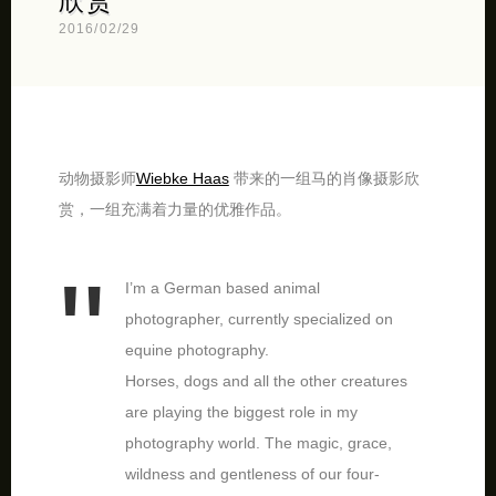
欣赏
2016/02/29
动物摄影师
Wiebke Haas
带来的一组马的肖像摄影欣
赏，一组充满着力量的优雅作品。
I’m a German based animal
photographer, currently specialized on
equine photography.
Horses, dogs and all the other creatures
are playing the biggest role in my
photography world. The magic, grace,
wildness and gentleness of our four-