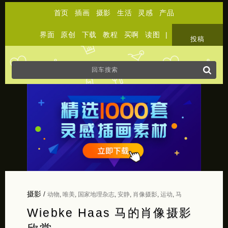
首页
插画
摄影
生活
灵感
产品
界面
原创
下载
教程
买啊
读图
|
关于
投稿
摄影
/
动物
,
唯美
,
国家地理杂志
,
安静
,
肖像摄影
,
运动
,
马
Wiebke Haas 马的肖像摄影