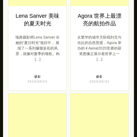
Lena Sanver 美味
Agora 世界上最漂
的夏天时光
亮的航拍作品
瑞典摄影师Lena Sanver 在
从繁华的城市天际线到无与
她的“夏日时光”项目中， 展
伦比的自然景观，Agora 举
现了一系列朦胧多彩的风
办的＃Aerial2020竞赛的获
景，就像对夏季的颂歌。构
奖图像正展示着世界上一
[…]
[…]
摄影
摄影
2020/06/23
2020/06/22