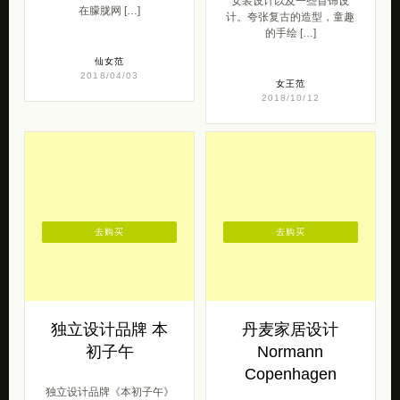
女装设计以及一些首饰设
在朦胧网 […]
计。夸张复古的造型，童趣
的手绘 […]
仙女范
2018/04/03
女王范
2018/10/12
去购买
去购买
独立设计品牌 本
丹麦家居设计
初子午
Normann
Copenhagen
独立设计品牌《本初子午》