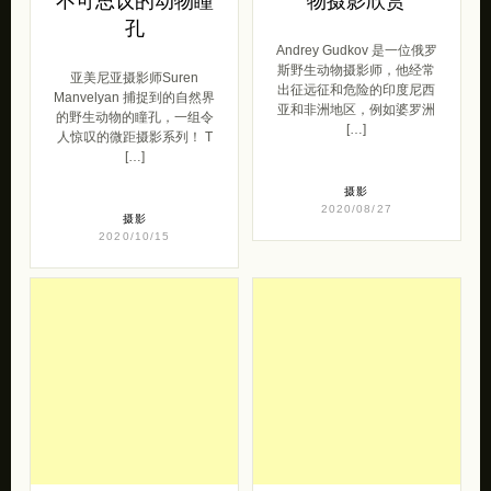
不可思议的动物瞳
物摄影欣赏
孔
Andrey Gudkov 是一位俄罗
斯野生动物摄影师，他经常
亚美尼亚摄影师Suren
出征远征和危险的印度尼西
Manvelyan 捕捉到的自然界
亚和非洲地区，例如婆罗洲
的野生动物的瞳孔，一组令
[…]
人惊叹的微距摄影系列！ T
[…]
摄影
2020/08/27
摄影
2020/10/15