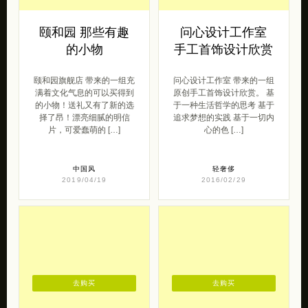
颐和园 那些有趣
问心设计工作室
的小物
手工首饰设计欣赏
颐和园旗舰店 带来的一组充
问心设计工作室 带来的一组
满着文化气息的可以买得到
原创手工首饰设计欣赏。 基
的小物！送礼又有了新的选
于一种生活哲学的思考 基于
择了昂！漂亮细腻的明信
追求梦想的实践 基于一切内
片，可爱蠢萌的 […]
心的色 […]
中国风
轻奢侈
2019/04/19
2016/02/29
去购买
去购买