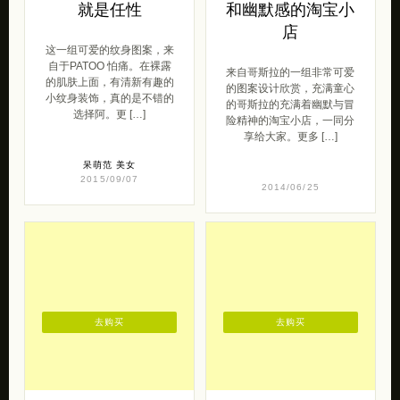
就是任性
和幽默感的淘宝小
店
这一组可爱的纹身图案，来
自于PATOO 怕痛。在裸露
来自哥斯拉的一组非常可爱
的肌肤上面，有清新有趣的
的图案设计欣赏，充满童心
小纹身装饰，真的是不错的
的哥斯拉的充满着幽默与冒
选择阿。更 […]
险精神的淘宝小店，一同分
享给大家。更多 […]
呆萌范
美女
2015/09/07
2014/06/25
去购买
去购买