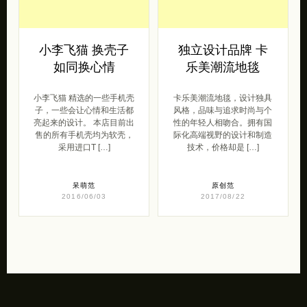
小李飞猫 换壳子
独立设计品牌 卡
如同换心情
乐美潮流地毯
小李飞猫 精选的一些手机壳
卡乐美潮流地毯，设计独具
子，一些会让心情和生活都
风格，品味与追求时尚与个
亮起来的设计。 本店目前出
性的年轻人相吻合。拥有国
售的所有手机壳均为软壳，
际化高端视野的设计和制造
采用进口T […]
技术，价格却是 […]
呆萌范
原创范
2016/06/03
2017/08/22