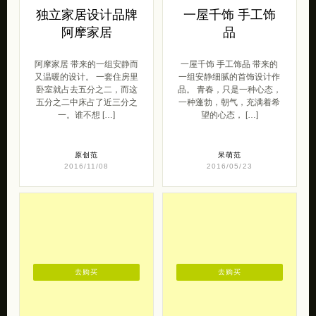
独立家居设计品牌
一屋千饰 手工饰
阿摩家居
品
阿摩家居 带来的一组安静而
一屋千饰 手工饰品 带来的
又温暖的设计。 一套住房里
一组安静细腻的首饰设计作
卧室就占去五分之二，而这
品。 青春，只是一种心态，
五分之二中床占了近三分之
一种蓬勃，朝气，充满着希
一。谁不想 […]
望的心态， […]
原创范
呆萌范
2016/11/08
2016/05/23
去购买
去购买