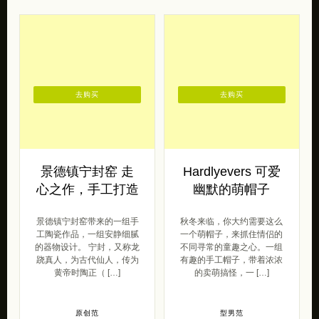
去购买
去购买
景德镇宁封窑 走
Hardlyevers 可爱
心之作，手工打造
幽默的萌帽子
景德镇宁封窑带来的一组手
秋冬来临，你大约需要这么
工陶瓷作品，一组安静细腻
一个萌帽子，来抓住情侣的
的器物设计。 宁封，又称龙
不同寻常的童趣之心。一组
跷真人，为古代仙人，传为
有趣的手工帽子，带着浓浓
黄帝时陶正（ […]
的卖萌搞怪，一 […]
原创范
型男范