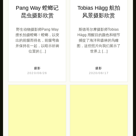
Pang Way 螳螂记
Tobias Hägg 航拍
昆虫摄影欣赏
风景摄影欣赏
野生动物摄影师Pang Way
斯德哥尔摩摄影师Tobias
擅长拍摄螳螂！螳螂，以突
Hägg 用醒目的颜色和细节
出的前腿而得名，前腿弯曲
捕捉了海洋和森林的鸟瞰
并保持在一起，以暗示祈祷
图，这些照片向我们展示了
位置的 […]
世界上 […]
摄影
摄影
2020/08/26
2020/08/17