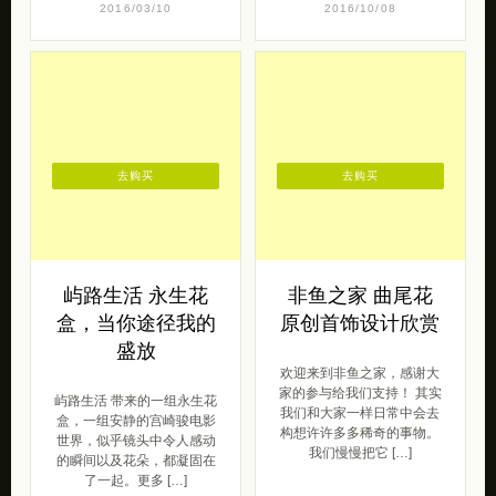
2016/03/10
2016/10/08
去购买
去购买
屿路生活 永生花
非鱼之家 曲尾花
盒，当你途径我的
原创首饰设计欣赏
盛放
欢迎来到非鱼之家，感谢大
家的参与给我们支持！ 其实
屿路生活 带来的一组永生花
我们和大家一样日常中会去
盒，一组安静的宫崎骏电影
构想许许多多稀奇的事物。
世界，似乎镜头中令人感动
我们慢慢把它 […]
的瞬间以及花朵，都凝固在
了一起。更多 […]