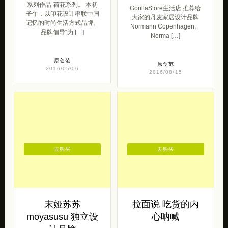
系列作品-荷花系列。 本初
GorillaStore生活店 推荐给
子午，以印花设计串联中国
大家的丹麦家居设计品牌
记忆的时尚生活方式品牌。
Normann Copenhagen。
品牌倡导“为 […]
Norma […]
原创范
原创范
2016/05/06
2016/08/15
去购买
去购买
末娅苏苏
拉面说 吃货的内
moyasusu 独立设
心呐喊