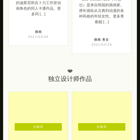
的迪斯尼和吉卜力工作室动
빈）是来自韩国的插画家。
画角色的同人卡通作品。更
擅长描绘从古典到动漫的各
多同 […]
种风格的年轻女性。更多青
春靓 […]
插画
2021/03/29
插画
美女
2021/03/29
💋
独立设计师作品
去购买
去购买