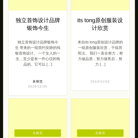
独立首饰设计品牌
its tong原创服装设
银饰今生
计欣赏
独立首饰设计品牌银饰今
来自its tong原创设计品牌的
生 带来的一组简约安静的纯
一组原创服装欣赏，干练而
银首饰设计。 一个女人的一
简洁。 我们一直在努力，努
生，至少是有一件心仪的饰
力做品质，努力做售后，努
品的。它可以 […]
力 […]
呆萌范
2013/11/02
2016/11/30
去购买
去购买