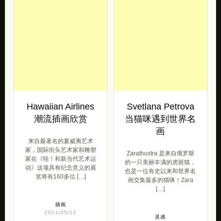
Hawaiian Airlines
Svetlana Petrova
潮流插画欣赏
当猫咪遇到世界名
画
来自最著名的夏威夷艺术
家，国际街头艺术家和雕塑
Zarathustra 是来自俄罗斯
家在《哇！和新当代艺术运
的一只美丽丰满的虎斑猫，
动》这项具有纪念意义的展
也是一位有史以来和世界名
览将有160多位 […]
画交集最多的猫咪！Zara
[…]
插画
2021/05/12
灵感