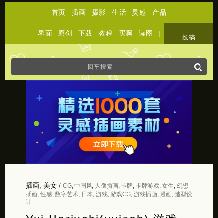
首页
插画
摄影
生活
灵感
产品
界面
原创
下载
教程
买啊
读图
|
关于
投稿
插画
,
美女
/
CG
,
中国风
,
人像插画
,
卡牌
,
卡牌游戏
,
女生
,
幻想
插画
,
性感
,
数字艺术
,
日本
,
游戏
,
游戏CG
,
游戏插画
,
漫画
,
造型设
计